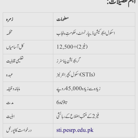
:اہم تفصیلات
معلومات
زمرہ
اسکول ایجوکیشن ڈیپارٹمنٹ، حکومتِ پنجاب
محکمہ
12,500+ (فیز 2)
کل آسامیاں
گریجویشن یا ماسٹرز
تعلیمی قابلیت
اسکول ٹیچر انٹرنیز (STIs)
عہدہ
زیادہ سے زیادہ 45,000 روپے
ماہانہ وظیفہ
6 تا 9 ماہ
مدت
فیز 2 کے منتخب اضلاع کے رہائشی
اہلیت
sti.pesrp.edu.pk
درخواست کا پورٹل