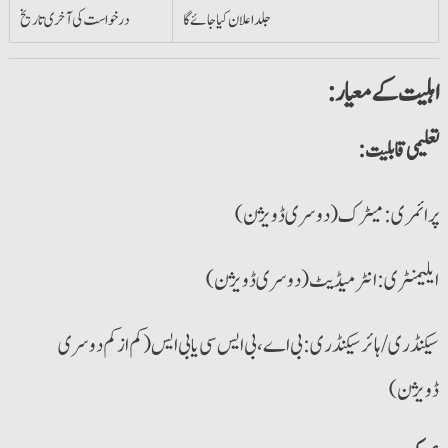
جلد اعلان کیا جائے گا
درخواست کی آخری تاریخ
:اہلیت کے معیار
:تعلیمی قابلیت
پرائمری: میٹرک (دوسری ڈویژن)
ایلیمنٹری: انٹرمیڈیٹ (دوسری ڈویژن)
سیکنڈری / ہائر سیکنڈری: بی اے، بی ایس سی یا بی ایس (کم از کم دوسری
ڈویژن)