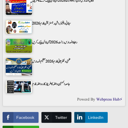
وفاق المدارس نتائج 1447ھ 2026 آن لائن چیک کرنے کا طریقہ
سیلانی ویلفیئر راشن رجسٹریشن فارم 2026
رابطۃ المدارس رزلٹ 2026 آن لائن چیک کریں
ضمنی و نظر ثانی فارم 2026 تنظیم المدارس
جامعہ الحسنین داخلہ کا طریقہ کار و داخلہ فارم
Powerd By
Webpress Hub⚡
Facebook
Twitter
LinkedIn