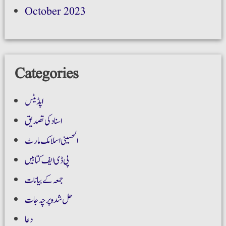
October 2023
Categories
اپڈیٹس
اسناد کی تصدیق
الحسینی اسلامک مارٹ
پی ڈی ایف کتابیں
جمعہ کے بیانات
حل شدہ پرچہ جات
دعا