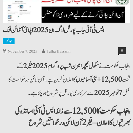
ایس ٹی آئی جاب پورٹل لاگ ان 2025 اپلائ آنلائن لنک
اپڈیٹس
0
November 7, 2025
Talha Hussaini
پنجاب حکومت نے
سکول ٹیچر انٹرن شپ پروگرام 2025 فیز 2
کے
تحت
12,500+ نئی آسامیوں
کا اعلان کر دیا ہے۔ آن لائن درخواست کا
عمل
7 نومبر 2025
سے سرکاری پورٹل پر شروع ہو چکا ہے۔
پنجاب حکومت کا 12,500 سے زائد ایس ٹی آئی اساتذہ کی
بھرتیوں کا اعلان – فیز 2 آن لائن درخواستیں شروع