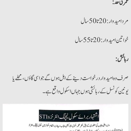
:عمر کی حد
مرد امیدوار: 20 تا 50 سال
خواتین امیدوار: 20 تا 55 سال
:رہائش
صرف وہ امیدوار درخواست دینے کے اہل ہوں گے جو اسی گاؤں، محلے یا
یونین کونسل کے رہائشی ہوں جہاں اسکول واقع ہے۔