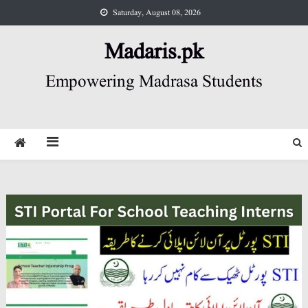
Skip
Saturday, August 08, 2026
to
content
Madaris.pk
Empowering Madrasa Students