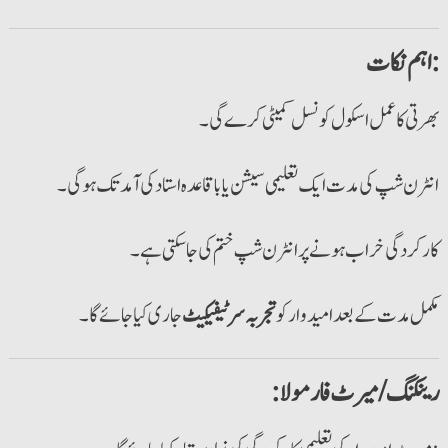
اہم نکات:
بھرتی کا عمل اسکول کونسل کمیٹی کرے گی۔
انٹرن شپ کی مدت ایک تعلیمی سیشن یا باقاعدہ استاد کی آمد تک ہوگی۔
کارکردگی خراب ہونے پر انٹرن شپ ختم کی جا سکتی ہے۔
مکمل مدت کے بعد امیدوار کو
تجربہ سرٹیفیکیٹ
جاری کیا جائے گا۔
:رینکنگ/میرٹ فارمولا