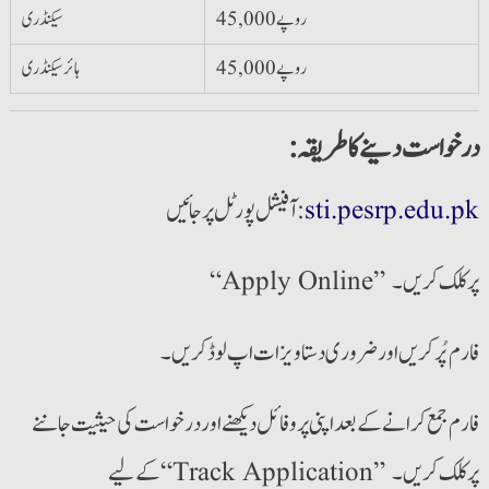
45,000 روپے
سیکنڈری
45,000 روپے
ہائر سیکنڈری
:درخواست دینے کا طریقہ
sti.pesrp.edu.pk
آفیشل پورٹل پر جائیں:
“Apply Online” پر کلک کریں۔
فارم پُر کریں اور ضروری دستاویزات اپ لوڈ کریں۔
فارم جمع کرانے کے بعد اپنی پروفائل دیکھنے اور درخواست کی حیثیت جاننے
کے لیے “Track Application” پر کلک کریں۔