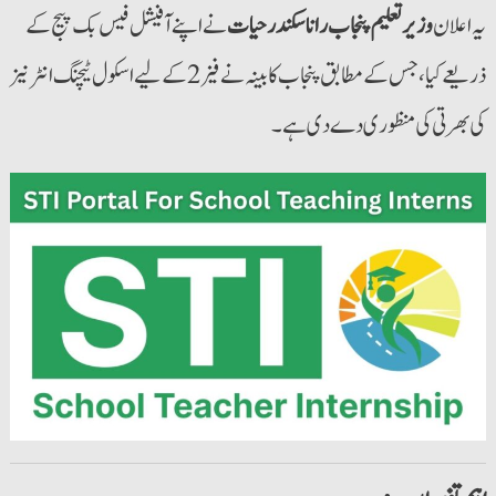
یہ اعلان
وزیر تعلیم پنجاب رانا سکندر حیات
نے اپنے آفیشل فیس بک پیج کے
ذریعے کیا، جس کے مطابق پنجاب کابینہ نے فیز 2 کے لیے اسکول ٹیچنگ انٹرنیز
کی بھرتی کی منظوری دے دی ہے۔