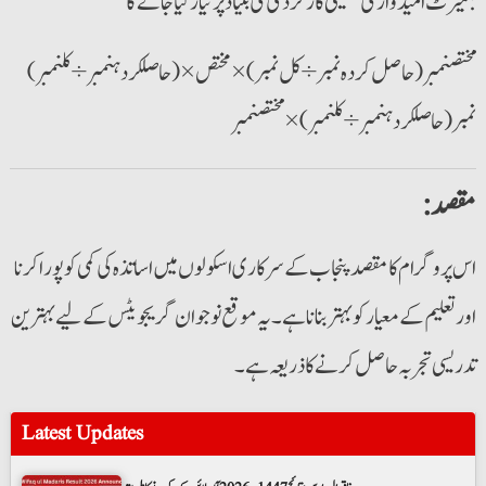
میرٹ امیدوار کی تعلیمی کارکردگی کی بنیاد پر تیار کیا جائے گا:
(حاصلکردہنمبر÷کلنمبر)×مختصنمبر(حاصل کردہ نمبر ÷ کل نمبر) × مختص
نمبر
(
حاصلکردہنمبر
÷
کلنمبر
)
×
مختصنمبر
:مقصد
اس پروگرام کا مقصد پنجاب کے سرکاری اسکولوں میں اساتذہ کی کمی کو پورا کرنا
اور تعلیم کے معیار کو بہتر بنانا ہے۔ یہ موقع نوجوان گریجویٹس کے لیے بہترین
تدریسی تجربہ حاصل کرنے کا ذریعہ ہے۔
Latest Updates