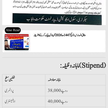
وفاق المدارس نتائج 1447ھ 2026 آن لائن چیک کرنے کا طریقہ
:ماہانہ وظیفہ (Stipend)
ماہانہ معاوضہ
تعلیمی سطح
38,000 روپے
پرائمری
40,000 روپے
ایلیمنٹری