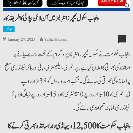
پنجاب سکول ٹیچرز انٹرنیز میں آن لائن اپلائی کا طریقہ کار
اپڈیٹس
1
January 27, 2025
Talha Hussaini
پنجاب حکومت نے سکول ٹیچرز انٹرنیز پروگرام کے تحت بڑے پیمانے پر
اساتذہ کی بھرتی کا اعلان کیا ہے۔ پرائمری، ایلیمنٹری، ہائی اور ہائر سیکنڈری سطح
پر اساتذہ کی بھرتی کی جائے گی۔ منتخب امیدواروں کو 38 ہزار روپے
(پرائمری)، 40 ہزار روپے (ایلیمنٹری) اور 45 ہزار روپے (ہائی اور ہائر
سیکنڈری) ماہانہ تنخواہ دی جائے گی۔
پنجاب حکومت کا 12,500 دیہاڑی دار اساتذہ بھرتی کرنے کا