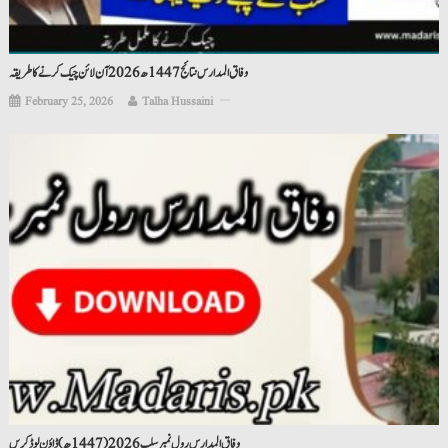
وفاق المدارس نتائج 1447ھ 2026 آن لائن چیک کرنے کا طریقہ
February 25, 2026
Talha Hussaini
وفاق المدارس رول نمبر سلپ 2026 (1447 ھ)ڈاؤن لوڈ کریں