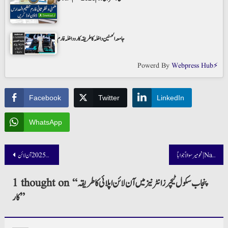
جامعہ الحسنین داخلہ کا طریقہ کار و داخلہ فارم
Powerd By
Webpress Hub⚡
Facebook
Twitter
LinkedIn
WhatsApp
Post
نحو میر سوالاً جواباً | Nahaw Meer Sawalan Jawaban
navigation
1 thought on “
پنجاب سکول ٹیچرز انٹرنیز میں آن لائن اپلائی کا طریقہ
کار
”