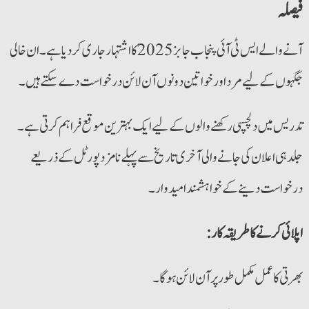
فیصلہ
آنے والے ایس ٹی آئی پنجاب جابز 2025 کا اشتہارجاری کردیا ہے۔ ان خالی
جگہوں کے لیے مرد اور خواتین دونوں آن لائن درخواست دے سکتے ہیں۔
تدریس میں دلچسپی رکھنے والوں کے لیے ایک بہترین موقع فراہم کرتی ہے۔
جلد ہی اعلان کی جانے والی آخری تاریخ سے پہلے نامزد پورٹل کے ذریعے
درخواست دینے کے خواہشمند امیدوار۔
:اپلائی کرنےکا طریقہ کار
بھرتی کا عمل مکمل طور پر آن لائن ہوگا۔