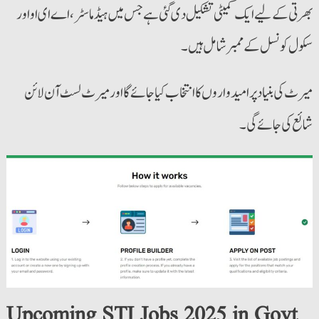
بھرتی کے لیے ایک کمیٹی تشکیل دی گئی ہے جس میں ہیڈ ماسٹر، اے ای او اور
سکول کونسل کے ممبر شامل ہیں۔
میرٹ کی بنیاد پر امیدواروں کا انتخاب کیا جائے گا اور میرٹ لسٹ آن لائن
شائع کی جائے گی۔
Upcoming STI Jobs 2025 in Govt