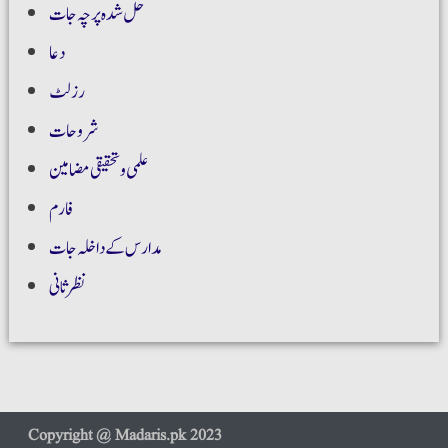
حل شدہ پرچہ جات
دعا
رزلٹ
شروحات
علمی و تحقیقی مضامین
فارم
مدارس کے داخلہ جات
نظر ثانی