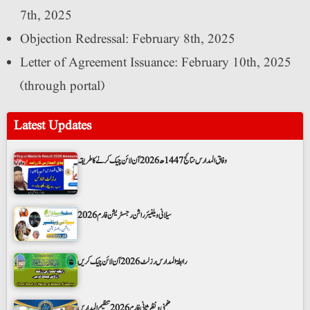
7th, 2025
Objection Redressal: February 8th, 2025
Letter of Agreement Issuance: February 10th, 2025
(through portal)
Latest Updates
وفاق المدارس نتائج 1447ھ 2026 آن لائن چیک کرنے کا طریقہ
سیلانی ویلفیئر راشن رجسٹریشن فارم 2026
رابطۃ المدارس رزلٹ 2026 آن لائن چیک کریں
ضمنی و نظر ثانی فارم 2026 تنظیم المدارس