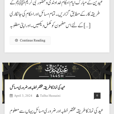
عیدین کے مبارک ایام احکام خداوندی و حضور نبی کریم ﷺ کے
طریقہ کار کے مطابق گزاریں۔ تمام مسائل اور احکام کی جانکاری
کے لئے اس مضمون کو مکمل دیکھیں۔ اور اپنی مطلوبہ […]
Continue Reading
عید کی نماز کا طریقہ مختصر خطبہ اور ضروری مسائل
April 3, 2024
Talha Hussaini
0
عید کی نماز کا طریقہ مختصر خطبہ اور ضروری مسائل یہاں سے معلوم