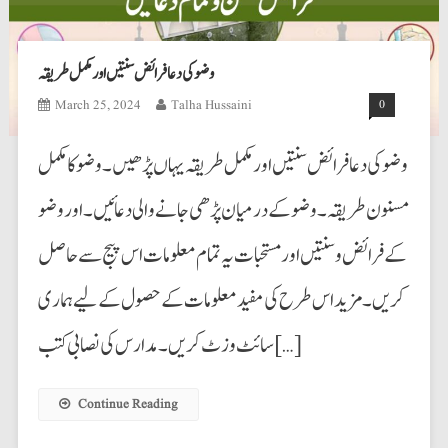
وضو کی دعا فرائض سنتیں اور مکمل طریقہ
March 25, 2024
Talha Hussaini
0
وضو کی دعا فرائض سنتیں اور مکمل طریقہ یہاں پڑھیں۔ وضو کا مکمل
مسنون طریقہ۔ وضو کے درمیان پڑھی جانے والی دعائیں۔ اور وضو
کے فرائض وسنتیں اور مستحبات یہ تمام معلومات اس پیج سے حاصل
کریں۔ مزید اس طرح کی مفید معلومات کے حصول کے لیے ہماری
سائٹ وزٹ کریں۔ مدارس کی نصابی کتب […]
Continue Reading