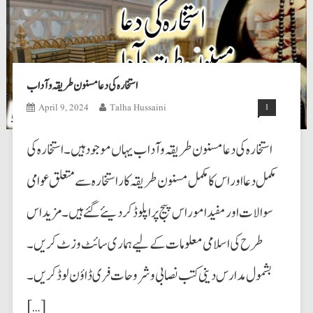
استخارہ کی دعا مسنون طریقہ و آداب
April 9, 2024
Talha Hussaini
1
استخارہ کی دعا مسنون طریقہ و آداب یہاں موجود ہیں۔ استخارہ کی
مکمل دعا اوراس کا مکمل مسنون طریقہ کار استخارہ سے متعلق عوامی
سوالات اور مفید اموراس پیج پراپلوڈ کردیئے گئے ہیں۔ مزیداس
طرح کی اسلامی معلومات کے لیے ہماری سائٹ وزٹ کریں۔
بشمول مدارس دینی کتب نصابی و شروحات فری ڈاؤن لوڈ کریں۔
[…]