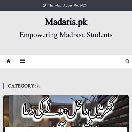
Skip
Thursday, August 06, 2026
to
content
Madaris.pk
Empowering Madrasa Students
دعا
CATEGORY: