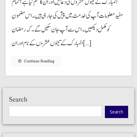
المبارک کے تینوں عشروں کی دعائیں اور ان کا حکم کیا ہے؟ تمام
مفید معلومات آپ کی خدمت میں پیش کی جارہی ہیں۔ اس مضمون
کو مکمل دیکھیں۔ اس سے آپ جان سکیں گے۔ کہ رمضان
المبارک کے تینوں عشروں کے نام اور ان […]
Continue Reading
Search
Search