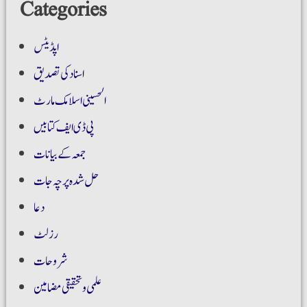
Categories
اپڈیٹس
اسناد کی تصدیق
الحسینی اسلامک مارٹ
پی ڈی ایف کتابیں
جمعہ کے بیانات
حل شدہ پرچہ جات
دعا
رزلٹ
شروحات
علمی و تحقیقی مضامین