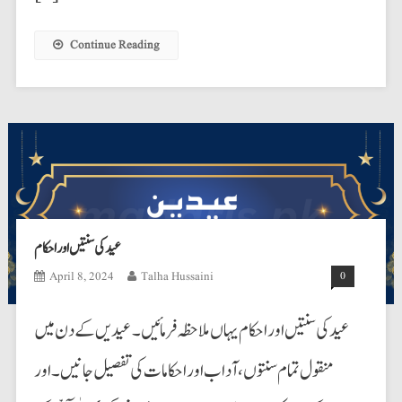
Continue Reading
عید کی سنتیں اور احکام
April 8, 2024
Talha Hussaini
0
عید کی سنتیں اور احکام یہاں ملاحظہ فرمائیں۔ عیدیں کے دن میں
منقول تمام سنتوں، آداب اور احکامات کی تفصیل جانیں۔ اور