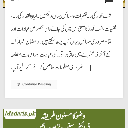
شب قدر کی دعا فضیلت و مسائل یہاں دیکھیں۔ لیلۃ القدر کی دعا،
فضیلت، شب قدر کا معنی اس میں کی جانے والی مخصوص عبادات اور
تمام ضروری مسائل یہاں آپ پڑھ سکتے ہیں۔ رمضان المبارک
کے آخری عشرے میں طاق راتوں کی عبادت اور اس سے متعلقہ
ضروری معلومات حاصل کرنے کے لیے آپ […]
Continue Reading