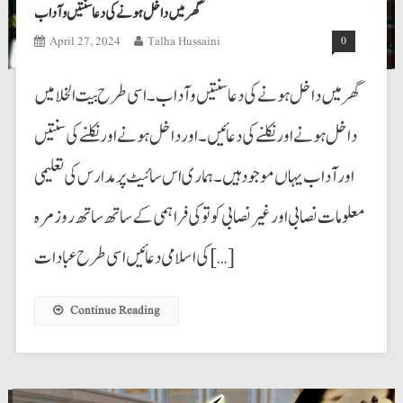
گھر میں داخل ہونے کی دعا سنتیں و آداب
April 27, 2024
Talha Hussaini
0
گھر میں داخل ہونے کی دعا سنتیں و آداب۔ اسی طرح بیت الخلا میں
داخل ہونے اور نکلنے کی دعائیں۔ اور داخل ہونے اور نکلنے کی سنتیں
اورآداب یہاں موجود ہیں۔ ہماری اس سائیٹ پر مدارس کی تعلیمی
معلومات نصابی اورغیرنصابی کو تو کی فراہمی کے ساتھ ساتھ روزمرہ
کی اسلامی دعائیں اسی طرح عبادات […]
Continue Reading