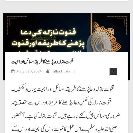
قنوت نازلہ دعا پڑھنے کا طریقہ مسائل اور اہمیت
March 20, 2024
Talha Hussaini
0
قنوت نازلہ دعا پڑھنے کا طریقہ مسائل اور اہمیت یہاں دیکھیں۔
قنوت نازلہ کی مکمل دعا، پڑھنے کا طریقہ اور اس سے متعلقہ چند
ضروری مسائل پیش کئے جارہے ہیں۔ قنوت نازلہ کیا ہے۔ آنحضور
صلی اللہ علیہ وسلم سے اس عمل کا ثبوت، اس کی اہمیت اور اس کے