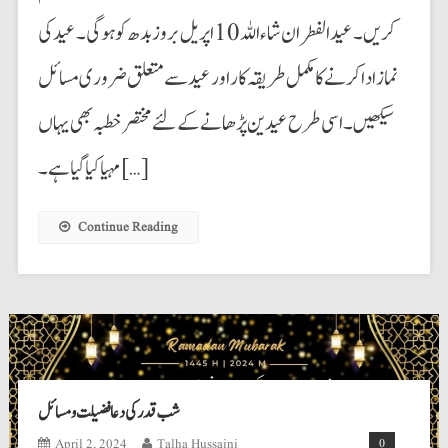
کریں۔ عید الفطر ان شاء اللہ 10 اپریل بروز بدھ کو ہوگی۔ عید کی
نماز ادا کرنے کا مکمل طریقہ کار اور عید سے متعلق ضروری مسائل
سیکھیں۔ اسی طرح عیدین پڑھانے کے لئے مختصر خطبہ بھی یہاں
مہیا کیا گیا ہے۔ […]
Continue Reading
شب قدر کی دعا فضیلت و مسائل
April 2, 2024
Talha Hussaini
0