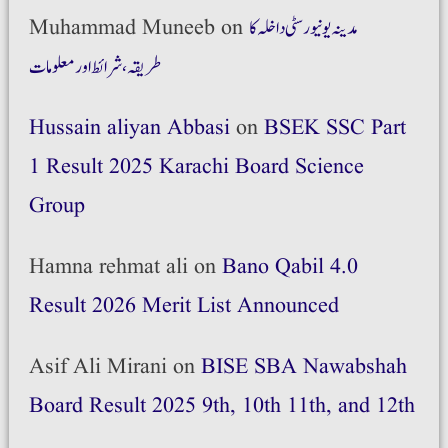
مدینہ یونیورسٹی داخلہ کا
on
Muhammad Muneeb
طریقہ،شرائط اور معلومات
Hussain aliyan Abbasi
on
BSEK SSC Part
1 Result 2025 Karachi Board Science
Group
Hamna rehmat ali
on
Bano Qabil 4.0
Result 2026 Merit List Announced
Asif Ali Mirani
on
BISE SBA Nawabshah
Board Result 2025 9th, 10th 11th, and 12th