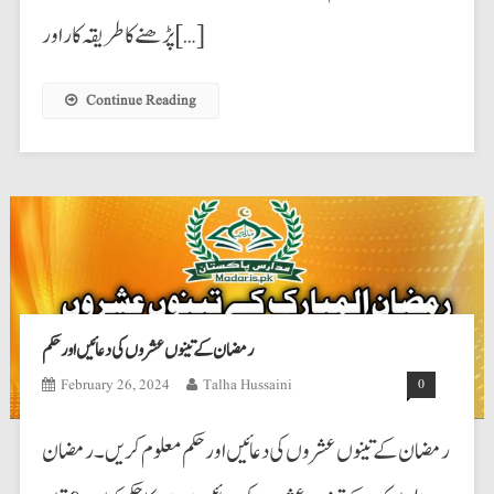
پڑھنے کا طریقہ کار اور […]
Continue Reading
رمضان کے تینوں عشروں کی دعائیں اور حکم
February 26, 2024
Talha Hussaini
0
رمضان کے تینوں عشروں کی دعائیں اور حکم معلوم کریں۔ رمضان