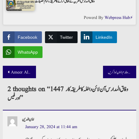
وفاق المدارس العربیہ کے الحاق کرانے کا طریقہ و تمام تفصیلات
Powerd By
Webpress Hub⚡
Facebook
Twitter
LinkedIn
WhatsApp
Post
وحدت المدارس داخلہ کا طریقہ و فارم ڈاؤن لوڈ کریں
Ameer Al Oud Perfume Price in Pakistan 100 ML Surrati
navigation
1447 وفاق المدارس آن لائن داخلہ کا طریقہ کار
2 thoughts on “
”
اور فیس
امان الدین
January 28, 2024 at 11:44 am