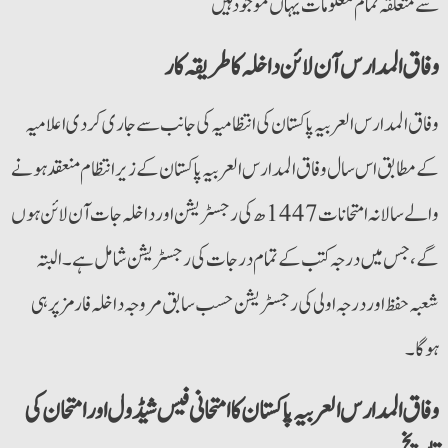
سے متعلقہ تمام معلومات یہاں موجود ہیں
وفاق المدارس آن لائن داخلہ کا طریقہ کار
وفاق المدارس العربیہ پاکستان کی انتظامیہ کی جانب سے جاری کردی اعلامیہ
کے مطابق اس سال وفاق المدارس العربیہ پاکستان کے زیر انتظام منعقد ہونے
والے سالانہ امتحانات 1447ھ کی رجسٹریشن اور داخلہ جات آن لائن ہوں
گے،جس میں درجہ کتب کے تمام درجات کی رجسٹریشن شامل ہے ۔البتہ
شعبہ حفظ اور درجہ اولی کی رجسٹریشن حسب سابق مروجہ داخلہ فارمزپر ہی
ہوگا ۔
وفا ق المدارس العربیہ پاکستان کا امتحانی فیس شیڈول اور امتحان کی