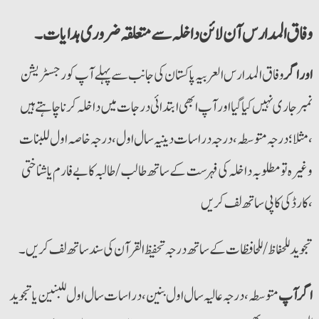
وفاق المدارس آن لائن داخلہ سے متعلقہ ضروری ہدایات۔
اور اگر
وفاق المدارس العربیہ پاکستان کی جانب سے پہلےآپ کو رجسٹریشن
نمبر جاری نہیں کیا گیا اور آپ ابھی ابتدائی درجات میں داخلہ کرنا چاہتے ہیں
،مثلا ؛ درجہ متوسطہ ،درجہ دراسات دینیہ سال اول ،درجہ خاصہ اول للبنات
وغیرہ تو مطلوبہ داخلہ کی فہرست کے ساتھ طالب /طالبہ کا بے فارم یا شناختی
کارڈکی کاپی ساتھ لف کریں ،
تجوید للحفاظ/للحافظات کے ساتھ درجہ تحفیظ القرآن کی سند ساتھ لف کریں۔
اگر آپ
متوسطہ ، درجہ عالیہ سال اول بنین ، دراسات سال اول للبنین یا تجوید