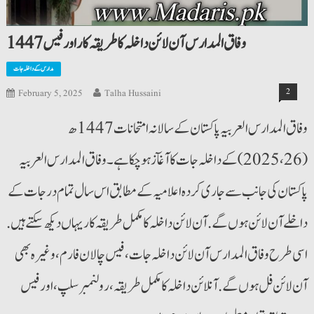
1447 وفاق المدارس آن لائن داخلہ کا طریقہ کار اور فیس
مدارس کے داخلہ جات
2
February 5, 2025
Talha Hussaini
وفاق المدارس العربیہ پاکستان کے سالانہ امتحانات 1447ھ
(2025،26) کے داخلہ جات کا آغآز ہوچکا ہے۔ وفاق المدارس العربیہ
پاکستان کی جانب سے جاری کردہ اعلامیہ کے مطابق اس سال تمام درجات کے
داخلے آن لائن ہوں گے. آن لائن داخلہ کا مکمل طریقہ کار یہاں دیکھ سکتے ہیں.
اسی طرح وفاق المدارس آن لائن داخلہ جات ، فیس چالان فارم، وغیرہ بھی
آن لائن فل ہوں گے. آنلائن داخلہ کا مکمل طریقہ ،رولنمبر سلپ ،اور فیس