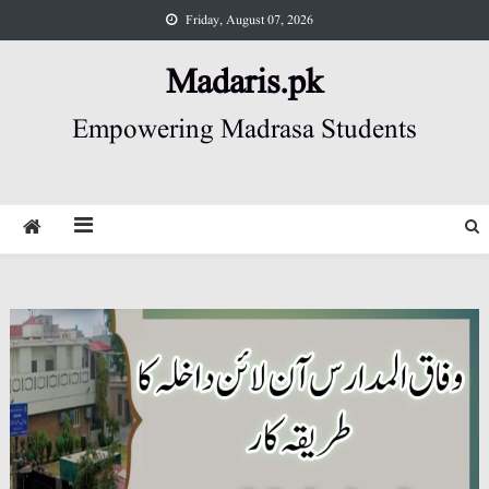
Skip
Friday, August 07, 2026
to
content
Madaris.pk
Empowering Madrasa Students