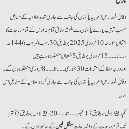
تاریخ
وفاق المدارس العربیہ پاکستان کی جانب سے جاری شدہ اعلامیہ کے مطابق
حسب ترتیب پورے پاکستان سے ملحقہ وفاق تمام مدارس کے تمام درجات کا
امتحان مؤرخہ 10فروری 2025 بمطابق 30 رجب المرجب 1446ھ
۔۔تا۔۔۔ 15 فروری بمطابق 5 شعبان منعقد ہورہے ہیں،
اور درجہ حفظ کے امتحانات 30 جنوری۔۔۔تا۔۔۔8 فروری منعقد ہوں گے۔
وفاق المدارس العربیہ پاکستان کی جانب سے جاری کردہ اعلامیہ کے مطابق اس
سال
یکم ربیع الاول بمطابق 17 ستمبر۔۔۔تا۔۔۔ 20 ربیع الاول بمطابق 7 اکتوبر
تک تمام درجات کے داخلہ جات
سنگل فیس
کے ساتھ ہوں گے۔