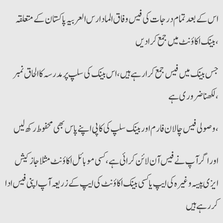
اس کے بعد تما م درجات کی فیس وفاق المادارس العربیہ پاکستان کے متعلقہ
بینک اکاؤنٹ میں جمع کرادیں ،
جس بینک میں فیس جمع کرا رہے ہیں ،اس بینک کی سلپ پر مدرسہ کا الحاق نمبر
لکھنا ضروری ہے،
وصولی فیس چالان فارم اور بینک سلپ کی کاپی اپنے پاس بھی محفوط رکھ لیں،
اور اگر آپ نے فیس آن لائن کرائی ہے،کسی موبائل اکاؤنٹ مثلا جاز کیش
ایزی پیسہ وغیرہ کی ایپ یا کسی بینک اکاؤنٹ کی ایپ کے زریعہ آپ اپنی فیس ادا
کررہے ہیں