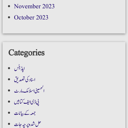
November 2023
October 2023
Categories
اپڈیٹس
اسناد کی تصدیق
الحسینی اسلامک مارٹ
پی ڈی ایف کتابیں
جمعہ کے بیانات
حل شدہ پرچہ جات