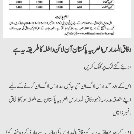
وفاق المدارس العربیہ پاکستان آن لائن داخلہ کا طریقہ یہ ہے
دئیے گئے لنک پر کلک کریں،
اس کے بعد ” مدارس لاگ ان” پر جائیں ، مدارس لاگ ان کرنے کے لیے
اپنے متعلقہ مدرسہ ( جو وفاق المدارس العربیہ پاکستان سے ملحقہ ہو) کا الحاق
نمبر ڈالیں،
اس کے بعد متعلقہ مدرسہ کو وفاق المدارس کی جانب سے جاری کردہ خفیہ کوڈ