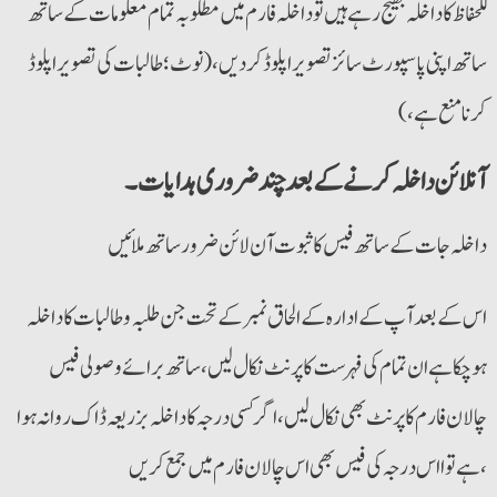
للحفاظ کا داخلہ بھیج رہے ہیں تو داخلہ فارم میں مطلوبہ تمام معلومات کے ساتھ
ساتھ اپنی پاسپورٹ سائز تصویر اپلوڈ کردیں،(نوٹ؛طالبات کی تصویر اپلوڈ
کرنا منع ہے،)
آنلائن داخلہ کرنے کے بعد چند ضروری ہدایات ۔
داخلہ جات کے ساتھ فیس کا ثبوت آن لائن ضرور ساتھ ملائیں
اس کے بعد آپ کے ادارہ کے الحاق نمبر کے تحت جن طلبہ و طالبات کا داخلہ
ہوچکا ہے ان تمام کی فہرست کا پرنٹ نکال لیں ، ساتھ برائے وصولی فیس
چالان فارم کا پرنٹ بھی نکال لیں ، اگر کسی درجہ کا داخلہ بزریعہ ڈاک روانہ ہوا
ہے تو ااس درجہ کی فیس بھی اس چالان فارم میں جمع کریں ،