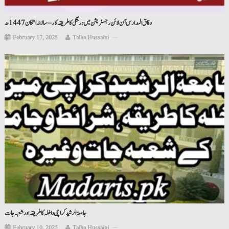
وفاق المدارس آن لائن رجسٹریشن میں درستگی کا طریقہ کار – سالانہ امتحان 1447ھ
February 17, 2025
Talha Hussaini
جامعۃ الرشید کراچی داخلہ کا طریقہ اور شعبہ جات
February 10, 2025
Talha Hussaini