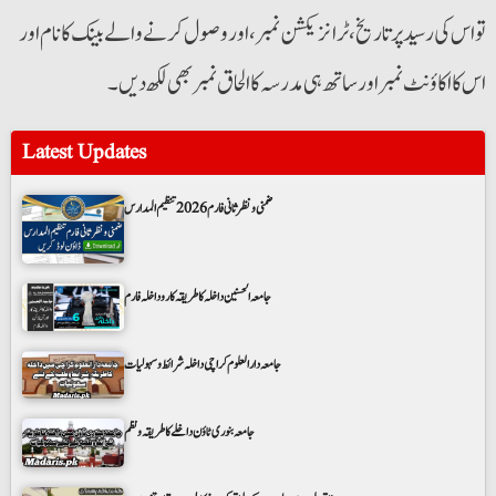
تو اس کی رسید پر تاریخ،ٹرانزیکشن نمبر، اور وصول کرنے والے بینک کا نام اور
اس کا اکاؤنٹ نمبر اور ساتھ ہی مدرسہ کا الحاق نمبر بھی لکھ دیں ۔
Latest Updates
ضمنی و نظر ثانی فارم 2026 تنظیم المدارس
جامعہ الحسنین داخلہ کا طریقہ کار و داخلہ فارم
جامعہ دارالعلوم کراچی داخلہ شرائط و سہولیات
جامعہ بنوری ٹاؤن داخلے کا طریقہ ونظم