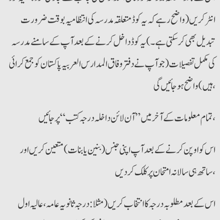
انٹر کریں ( واضح رہے کہ یہ کوڈ متعلقہ مدرسہ کی انتظامیہ بوقت ضرورت
تبدیل بھی کرسکتی ہے۔)یہ کوڈ داخل کرنے کے بعد آپ کے سامنے مدرسہ
کی مکمل تفصیلات (جو آپ نے دفتر وفاق المدارس العربیہ پاکستان کو جمع کرائی
ہیں) واضح ہوجائیں گی،
تمام معلومات کے آخر میں” آن لائن داخلہ درجہ کتب “پر جائیں ،
اس کو اوپن کرنے کے بعد آپ اپنی جنس ( بنین یا بنات ) متعین کریں اور
ساتھ ہی سالانہ امتحان پر کلک کردیں،
اس کے بعد مطلوبہ درجہ کا انتخاب کریں (مثلا : درجہ ثانویہ عامہ ،عالیہ اول