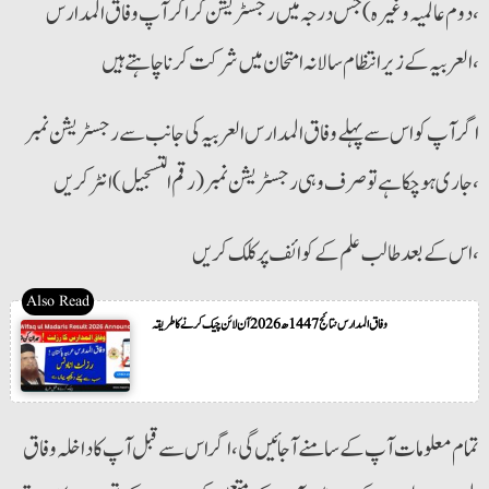
،دوم عالمیہ وغیرہ)جس درجہ میں رجسٹریشن کراکر آپ وفاق المدارس
العربیہ کے زیر انتظام سالانہ امتحان میں شرکت کرنا چاہتے ہیں،
اگر آپ کو اس سے پہلے وفاق المدارس العربیہ کی جانب سے رجسٹریشن نمبر
جاری ہوچکا ہے تو صرف وہی رجسٹریشن نمبر(رقم التسجیل) انٹر کریں ،
اس کے بعد طالب علم کے کوائف پر کلک کریں ،
وفاق المدارس نتائج 1447ھ 2026 آن لائن چیک کرنے کا طریقہ
تمام معلومات آپ کے سامنے آجائیں گی، اگر اس سے قبل آپ کا داخلہ وفاق