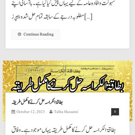
سہولت و افادہ عامہ کے لیے یہاں پیش کیا گیا ہے۔ باآسانی اپنے
مطلوبہ درجے کے سابقہ تمام حل شدہ پیپرز […]
Continue Reading
بطاقۃ الکراسہ حل کرنے کا مکمل طریقہ
October 12, 2023
Talha Hussaini
0
بطاقۃ الکراسہ حل کرنے کا مکمل طریقہ یہاں موجود ہے۔ وفاق