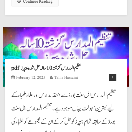
Continue Reading
pdf تنظیم المدارس گزشتہ10سالہ حل شدہ پیپرز
February 12, 2025
Talha Hussaini
1
تنظیم المدارس اہل سنت بورڈ سے ملحقہ مدارس اورعلماء طلباء کے
لیے بہترین سہولت یہاں موجود ہے۔تنظیم المدارس اہل سنت
بورڈ کے سابقہ تمام پیپرز کو حل کرکے ان کے مجموعے کو طلباء کی