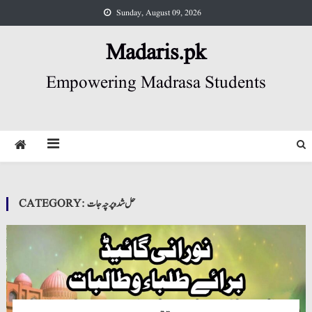
Skip
Sunday, August 09, 2026
to
content
Madaris.pk
Empowering Madrasa Students
حل شدہ پرچہ جات
CATEGORY: