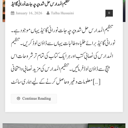
تنظیم المدارس حل شدہ پرچہ جات نورانی گائیڈ
January 16, 2026
Talha Hussaini
0
تنظیم المدارس حل شدہ پرچہ جات نورانی گائیڈ یہاں موجود ہے۔
نورانی گائیڈ برائے طلباء و طالبات یہاں سے ڈاؤن لوڈ کریں۔ تنظیم
المدارس کی نصابی کتب اور ہرایک کتاب کی تمام تر شروحات اس
پیج سے ڈاؤن لوڈ فرمائیں۔ تنظیم المدارس کی مزید نصابی و امتحانی
معلومات وغیرہ حاصل کرنے کے لیے ہماری سائٹ […]
Continue Reading