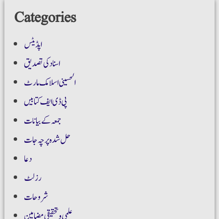
Categories
اپڈیٹس
اسناد کی تصدیق
الحسینی اسلامک مارٹ
پی ڈی ایف کتابیں
جمعہ کے بیانات
حل شدہ پرچہ جات
دعا
رزلٹ
شروحات
علمی و تحقیقی مضامین