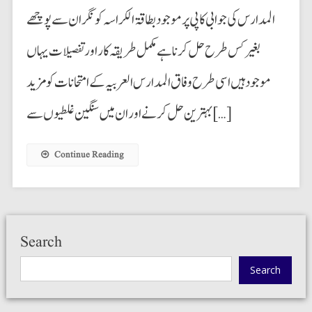
المدارس کی جوابی کاپی پر موجود بطاقۃ الکراسہ کو نگران سے پوچھے
بغیر کس طرح حل کرنا ہے مکمل طریقہ کار اور تفصیلات یہاں
موجود ہیں اسی طرح وفاق المدارس العربیہ کے امتحانات کو مزید
بہترین حل کرنے اور ان میں سنگین غلطیوں سے […]
Continue Reading
Search
Search