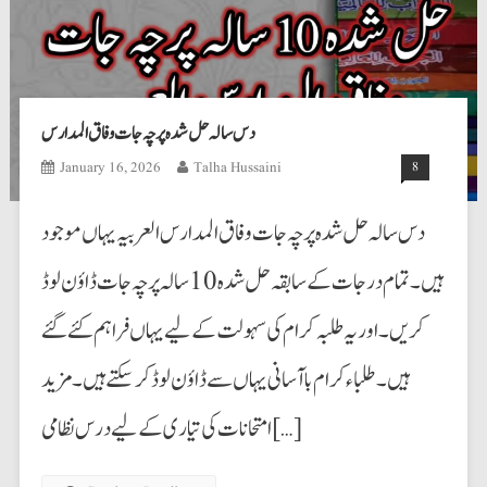
دس سالہ حل شدہ پرچہ جات وفاق المدارس
January 16, 2026
Talha Hussaini
8
دس سالہ حل شدہ پرچہ جات وفاق المدارس العربیہ یہاں موجود
ہیں۔ تمام درجات کے سابقہ حل شدہ 10 سالہ پرچہ جات ڈاؤن لوڈ
کریں۔ اوریہ طلبہ کرام کی سہولت کے لیے یہاں فراہم کئے گئے
ہیں۔ طلباء کرام با آسانی یہاں سے ڈاؤن لوڈ کرسکتے ہیں۔ مزید
امتحانات کی تیاری کے لیے درس نظامی […]