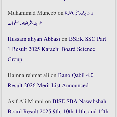
مدینہ یونیورسٹی داخلہ کا
on
Muhammad Muneeb
طریقہ،شرائط اور معلومات
Hussain aliyan Abbasi
on
BSEK SSC Part
1 Result 2025 Karachi Board Science
Group
Hamna rehmat ali
on
Bano Qabil 4.0
Result 2026 Merit List Announced
Asif Ali Mirani
on
BISE SBA Nawabshah
Board Result 2025 9th, 10th 11th, and 12th