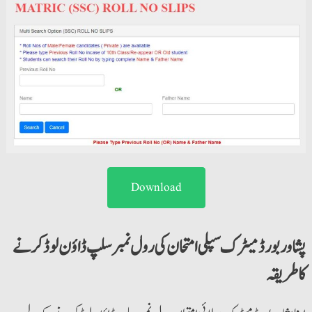
Download
پشاور بورڈ میٹرک سپلی امتحان کی رول نمبر سلپ ڈاؤن لوڈ کرنے
کا طریقہ