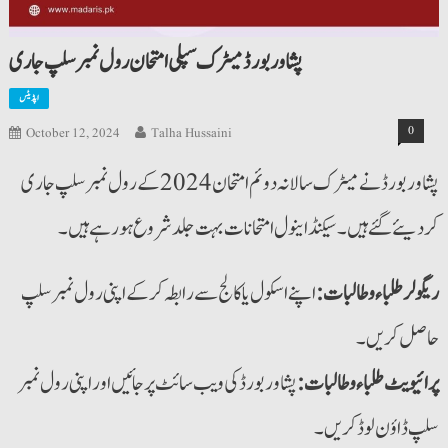
پشاور بورڈ میٹرک سپلی امتحان رول نمبر سلپ جاری
اپڈیٹس
0
October 12, 2024
Talha Hussaini
پشاور بورڈ نے میٹرک سالانہ دوئم امتحان 2024 کے رول نمبرسلپ جاری
کر دیئے گئے ہیں۔ سیکنڈ اینول امتحانات بہت جلد شروع ہو رہے ہیں۔
ریگولر طلباء وطالبات:
اپنے اسکول یا کالج سے رابطہ کرکے اپنی رول نمبر سلپ
حاصل کریں۔
پرائیویٹ طلباء وطالبات:
پشاور بورڈ کی ویب سائٹ پر جائیں اور اپنی رول نمبر
سلپ ڈاؤن لوڈ کریں۔