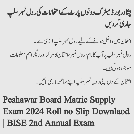
پشاور بورڈ میٹرک دونوں پارٹ کے امتحانات کی رول نمبر سلپ
جاری کر دیں
امتحان میں داخل ہونے کے لیے رول نمبر سلپ لازمی ہے۔
رول نمبر سلپ پر آپ کا نام، رول نمبر، امتحان کا مرکز اور دیگر اہم معلومات
موجود ہوتی ہیں۔
امتحان کے دن اپنی رول نمبر سلپ اپنے ساتھ لازمی لائیں۔
Peshawar Board Matric Supply
Exam 2024 Roll no Slip Downlaod
| BISE 2nd Annual Exam