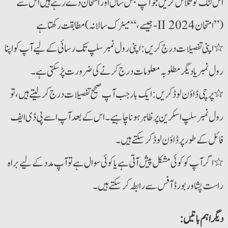
اس لنک کو تلاش کریں جو آپ جس سال اور امتحان دے رہے ہیں اس سے
مطابقت رکھتا ہے (جیسے، “میٹرک سالانہ-II امتحان 2024”)
٭ اپنی تفصیلات درج کریں: اپنی رول نمبر سلپ تک رسائی کے لیے آپ کو اپنا
رول نمبر یا دیگر مطلوبہ معلومات درج کرنے کی ضرورت پڑسکتی ہے۔
٭ پرچی ڈاؤن لوڈ کریں: ایک بار جب آپ صحیح تفصیلات درج کر لیتے ہیں، تو
رول نمبر سلپ اسکرین پر ظاہر ہونا چاہیے۔ اس کے بعد آپ اسے پی ڈی ایف
فائل کے طور پر ڈاؤن لوڈ کر سکتے ہیں۔
٭اگر آپ کو کوئی مشکل پیش آتی ہے یا کوئی سوال ہے تو آپ مدد کے لیے براہ
راست پشاور بورڈ آفس سے رابطہ کر سکتے ہیں۔
:دیگر اہم باتیں