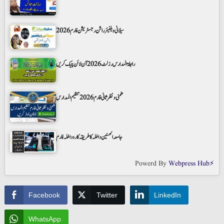
سیلانی ویلفیئر راشن رجسٹریشن فارم 2026
رابطۃ المدارس رزلٹ 2026 آن لائن چیک کریں
ضمنی و نظر ثانی فارم 2026 تنظیم المدارس
جامعہ الحسنین داخلہ کا طریقہ کار و داخلہ فارم
Powerd By
Webpress Hub⚡
Facebook
Twitter
LinkedIn
WhatsApp