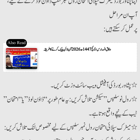
اپنا پشاور بورڈ میٹرک سپلائی امتحان رول نمبر سلپ ڈاؤن لوڈ کرنے کے لیے،
آپ ان مراحل
:پر عمل کر سکتے ہیں
وفاق المدارس نتائج 1447ھ 2026 آن لائن چیک کرنے کا طریقہ
٭ پشاور بورڈ کی آفیشل ویب سائٹ وزٹ کریں۔
٭ رول نو سلپس” سیکشن تلاش کریں: یہ عام طور پر “ڈاؤن لوڈ” یا “امتحان”
ٹیب کے نیچے واقع ہوتا ہے۔
٭ میٹرک سپلائی امتحان رول نمبر سلپس کے لیے مخصوص لنک تلاش کریں: