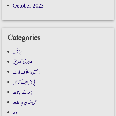
October 2023
Categories
اپڈیٹس
اسناد کی تصدیق
الحسینی اسلامک مارٹ
پی ڈی ایف کتابیں
جمعہ کے بیانات
حل شدہ پرچہ جات
دعا