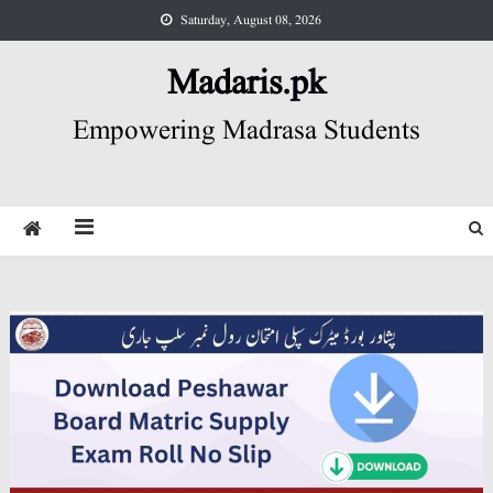
Skip
Saturday, August 08, 2026
to
content
Madaris.pk
Empowering Madrasa Students