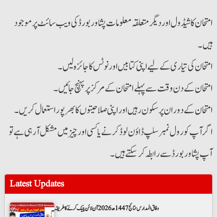
امتحان کا شیڈول اور دیگر متعلقہ معلومات پشاور بورڈ کی ویب سائٹ پر موجود
ہیں۔
امتحان کی تیاری کے لیے اپنی کتابیں اور نوٹس کا جائزہ لیں۔
امتحان کے دن وقت سے پہلے امتحان کے مرکز پر پہنچ جائیں۔
امتحان کے دوران پرسکون رہیں اور اپنی صلاحیتوں کا بھرپور استعمال کریں۔
اگر آپ کو رول نمبر سلپ ڈاؤن لوڈ کرنے یا کسی اور چیز میں مشکل آ رہی ہے تو
آپ پشاور بورڈ سے رابطہ کر سکتے ہیں۔
Latest Updates
وفاق المدارس نتائج 1447ھ 2026 آن لائن چیک کرنے کا طریقہ