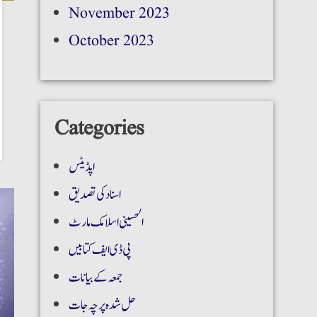
November 2023
October 2023
Categories
اپڈیٹس
اسناد کی تصدیق
الحسینی اسلامک مارٹ
پی ڈی ایف کتابیں
جمعہ کے بیانات
حل شدہ پرچہ جات