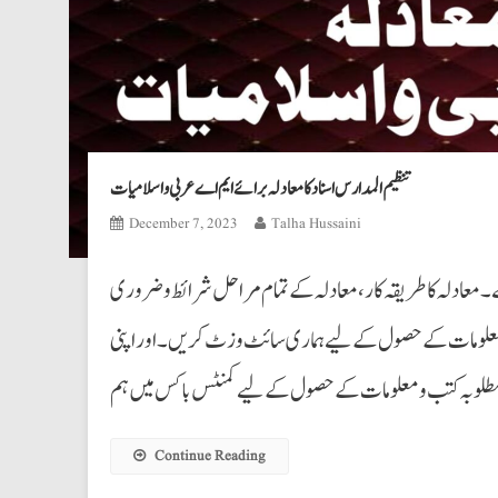
تنظیم المدارس اسناد کامعادلہ برائے ایم اے عربی واسلامیات
December 7, 2023
Talha Hussaini
ے۔ معادلہ کا طریقہ کار،معادلہ کے تمام مراحل شرائط وضروری
 معلومات کے حصول کے لیے ہماری سائٹ وزٹ کریں۔ اوراپنی
Continue Reading