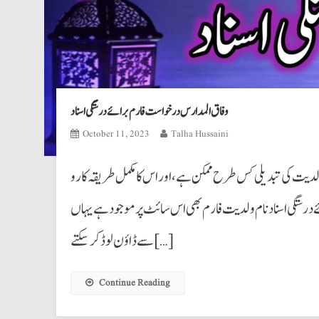
وفاق المدارس درخواست فارم برائے درستگی اسناد
October 11, 2023
Talha Hussaini
 ولدیت کی تبدیلی کس طرح ممکن ہے ،اور اس کا مکمل طریقہ کار و
ستگی اسناد نام ولدیت فارم بھی اس سائٹ پر موجود ہے یہاں
سے ڈاؤن لوڈ کرسکتے […]
Continue Reading