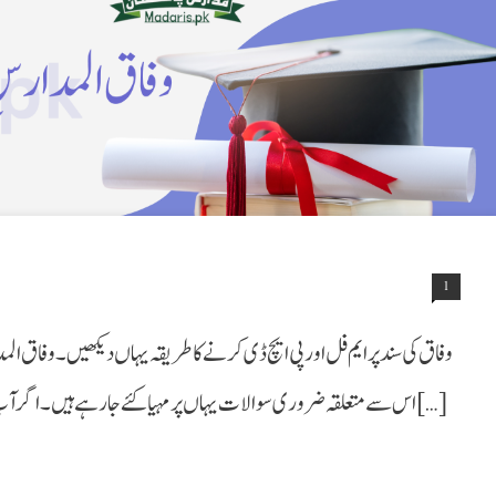
1
وفاق کی سند پر ایم فل اور پی ایچ ڈی کرنے کا طریقہ یہاں دیکھیں۔ وفاق المدا
اس سے متعلقہ ضروری سوالات یہاں پر مہیا کئے جارہے ہیں۔ اگر آپ وفاق المدارس العربیہ پاکستان کے ڈگری ہولڈر ہیں۔ یعنی کہ […]