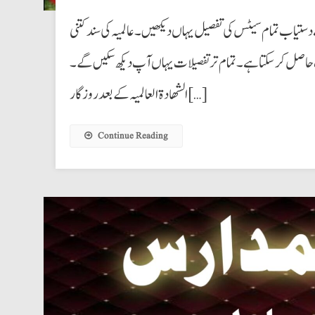
ے دستیاب تمام سیٹس کی تفصیل یہاں دیکھیں۔ عالمیہ کی سند کتنی
مت حاصل کرسکتا ہے۔ تمام تر تفصیلات یہاں آپ دیکھ سکیں گے۔
الشھادة العالمیہ کے بعد روزگار […]
Continue Reading