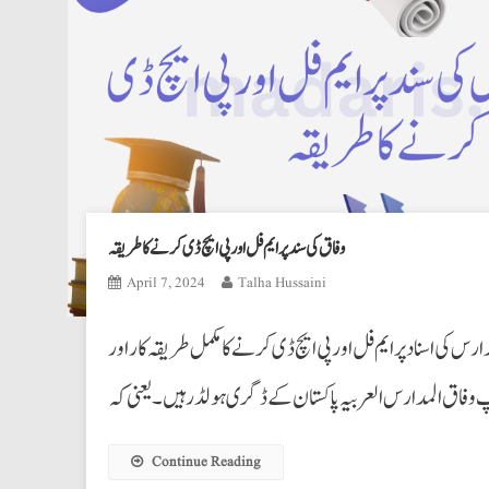
وفاق کی سند پر ایم فل اور پی ایچ ڈی کرنے کا طریقہ
April 7, 2024
Talha Hussaini
رس کی اسناد پر ایم فل اور پی ایچ ڈی کرنے کا مکمل طریقہ کار اور
Continue Reading