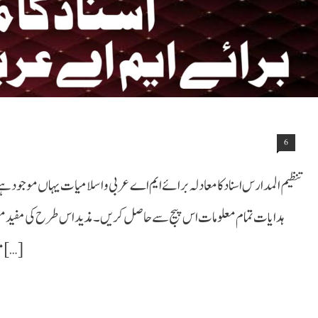
6
تنظیم المدارس اسناد کامعادلہ برائے ایم اے عربی واسلامیات یہاں موجود ہ
ہدایات تمام معلومات اس پیج سے حاصل کریں۔ مذید اس طرح کی مفید
مطلوبہ کتب ومعلومات کے حصول کے لیے کمنٹس باکس میں ہم […]