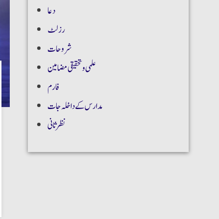
دعا
رزلٹ
شروحات
علمی و تحقیقی مضامین
فارم
مدارس کے داخلہ جات
نظر ثانی