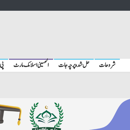
شروحات
حل شدہ پرچہ جات
الحسینی اسلامک مارٹ
پی 