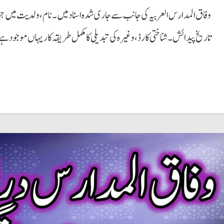
وفاق المدارس العربیہ کی جانب سے جاری شدہ اسناد میں۔ نام، ولدیت میں جزو
تاریخ پیدائش ۔ شناختی کارڈ،وغیرہ کی تبدیلی کا مکمل طریقہ کار یہاں موجود