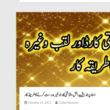
اسناد پر تاریخ پیدائش،شناختی کارڈ وغیرہ درست کرنےکاطریقہ کار
October 14, 2023
Talha Hussaini