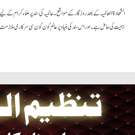
الشھادة العالمیہ کے بعد روزگارکے مواقع۔ عالمیہ کی سند پرعلماء کرام کے لی
اہمیت کی حامل ہے۔ اوراس سند کی بنیاد پر عالم کون کون سی سرکاری ملاز