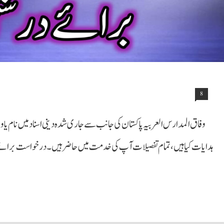
8
وفاق المدارس العربیہ پاکستان کی جانب سے جاری شدہ دینی اسناد میں نام یا
ہدایات کیاہیں ،تمام تفصیلات آپ کی خدمت میں حاضر ہیں۔درخواست برائے در