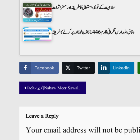
سلاجیت کے فوائد، استعمال کا طریقہ اور مضر اثرات
وفاق المدارس نگرانی فارم 1446 ڈاؤن لوڈ اور پر کرنے کا طریقہ
Facebook
Twitter
LinkedIn
Post
نحو میر سوالاً جواباً | Nahaw Meer Sawalan Jawaban
navigation
Leave a Reply
Your email address will not be publ