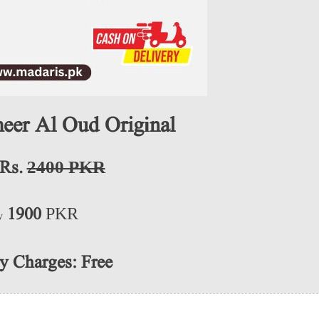
امیر العود  | Ameer Al Oud Orig
nal
i
 Rs.
2400 PKR
1900
PKR
y
y Charges: Free