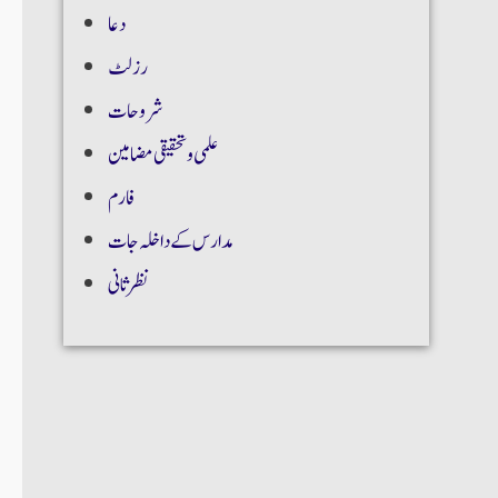
دعا
رزلٹ
شروحات
علمی و تحقیقی مضامین
فارم
مدارس کے داخلہ جات
نظر ثانی