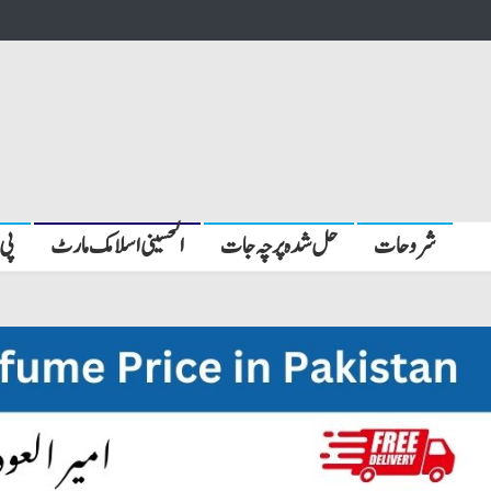
شروحات
حل شدہ پرچہ جات
الحسینی اسلامک مارٹ
پی 