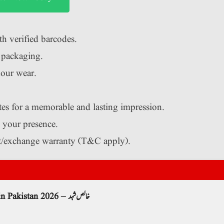
th verified barcodes.
 packaging.
hour wear.
es for a memorable and lasting impression.
s your presence.
t/exchange warranty (T&C apply).
Pure Organic Sidr Honey (Beri) Price in Pakistan 2026 – خالص شہد