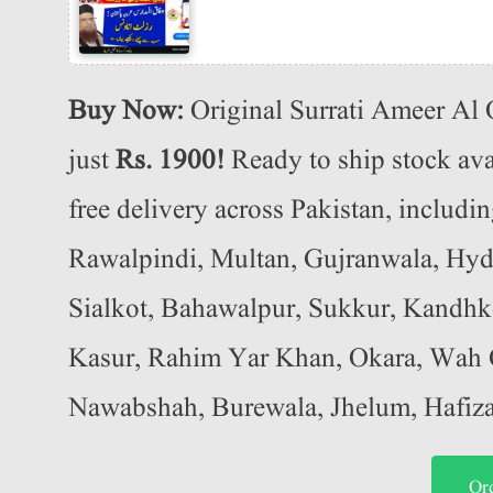
Buy Now:
Original Surrati Ameer Al
just
Rs. 1900!
Ready to ship stock avai
free delivery across Pakistan, includi
Rawalpindi, Multan, Gujranwala, Hyd
Sialkot, Bahawalpur, Sukkur, Kandhko
Kasur, Rahim Yar Khan, Okara, Wah C
Nawabshah, Burewala, Jhelum, Hafiz
Or