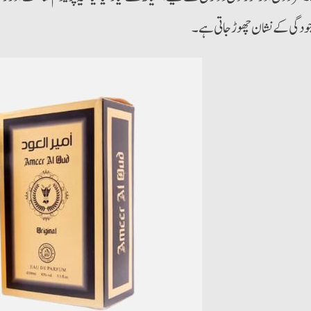
ودگی کےنشان چھوڑ جاتی ہے۔