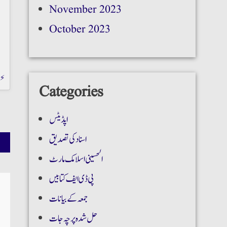
November 2023
October 2023
b⚡
Categories
اپڈیٹس
اسناد کی تصدیق
الحسینی اسلامک مارٹ
پی ڈی ایف کتابیں
جمعہ کے بیانات
حل شدہ پرچہ جات