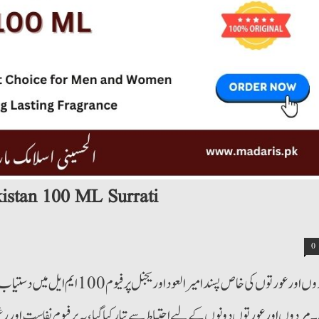
istan 100 ML Surrati
0
مردوں اور عورتوں کی خاص پسند امی
مردوں اور عورتوں دونوں کے لیے احتیاط سے تیار کیا گیا، یہ پرفیوم نفاست اور