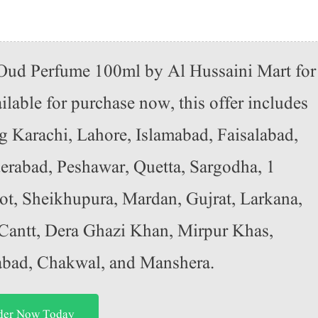
 Oud Perfume 100ml by Al Hussaini Mart for
lable for purchase now, this offer includes
ng Karachi, Lahore, Islamabad, Faisalabad,
erabad, Peshawar, Quetta, Sargodha, 1
t, Sheikhupura, Mardan, Gujrat, Larkana,
antt, Dera Ghazi Khan, Mirpur Khas,
abad, Chakwal, and Manshera.
der Now Today