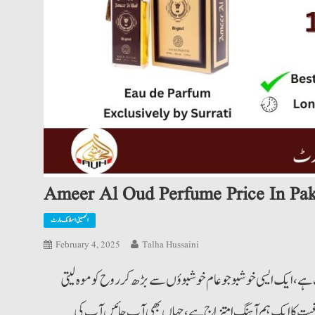
Ameer Al Oud Perfume Price In Pak
الحسینی اسلامک مارٹ
February 4, 2025
Talha Hussaini
ر العود اوریجنل پرفیوم100 ایم ایل میں دستیاب ہے، ایک ایسی خوشبو جو عام خوشبوؤں سے بڑھ کر روح کو موہ لیتی
 رغبت کا ایک ہم آہنگ امتزاج ہے، جہاں بھی آپ جائیں آپ کی