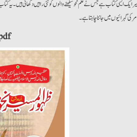
میر ایک ایسی کتاب ہے جس نے علم نحو سیکھنے والوں کو نئی راہیں دکھائی ہیں۔ یہ ک
ر کی گہرائیوں میں جاننا چاہتا ہے۔
pdf