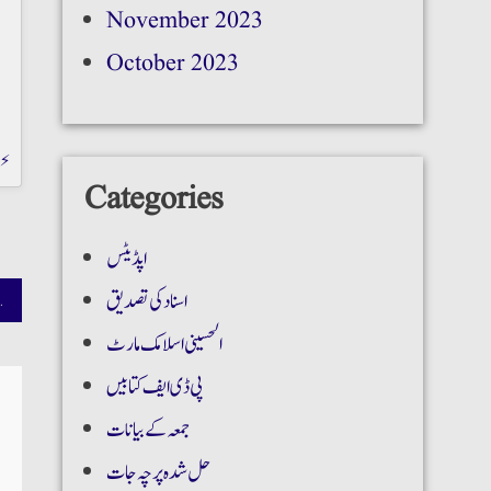
November 2023
October 2023
b⚡
Categories
اپڈیٹس
اسناد کی تصدیق
100 ML Surrati
الحسینی اسلامک مارٹ
پی ڈی ایف کتابیں
جمعہ کے بیانات
حل شدہ پرچہ جات