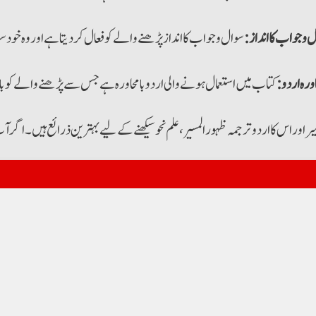
 و جواب کا انداز:
سوال و جواب کا انداز پڑھنے والے کو فعال کردیتا ہے اور وہ خود س
اورہ اردو:
کتاب میں استعمال ہونے والی اردو بامحاورہ ہے جس سے پڑھنے والے کو ب
میر اور اس کا اردو ترجمہ ظہور المسیر، علم نحو سیکھنے کے لیے بہترین ذرائع ہیں۔ اگ