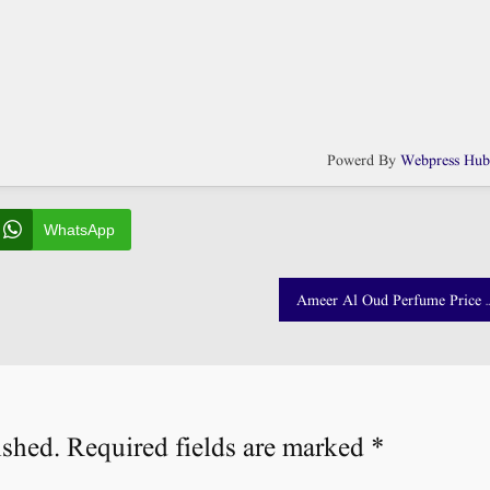
Powerd By
Webpress Hu
WhatsApp
Ameer Al Oud Perfume Price in Pakistan 
ished.
Required fields are marked
*