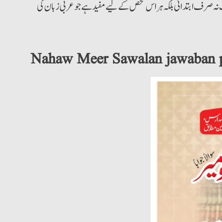
تاب نہ صرف ابتدائی بلکہ ہر اس شخص کے لیے مفید ہے جو عربی زبان کی
Nahaw Meer Sawalan jawaban 