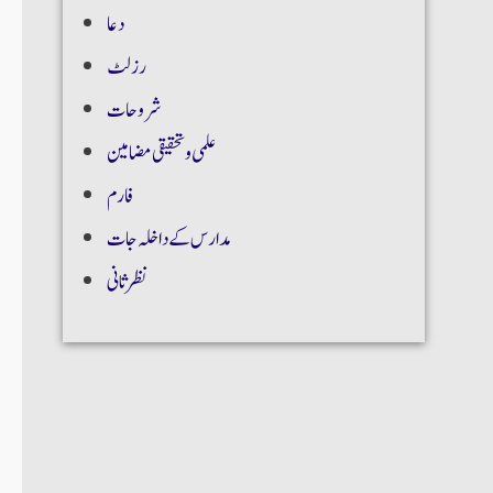
دعا
رزلٹ
شروحات
علمی و تحقیقی مضامین
فارم
مدارس کے داخلہ جات
نظر ثانی