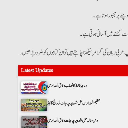
وچنے پر مجبور ہوتا ہے۔
ات سمجھنے میں آسانی ہوتی ہے۔
ر آپ عربی زبان کی گرامر سیکھنا چاہتے ہیں تو ان کتابوں کو ضرور پڑھیں۔
Latest Updates
درجہ ثالثہ کا نصاب وفاق المدارس
تنظیم المدارس حل شدہ پرچہ جات نورانی گائیڈ
دس سالہ حل شدہ پرچہ جات وفاق المدارس