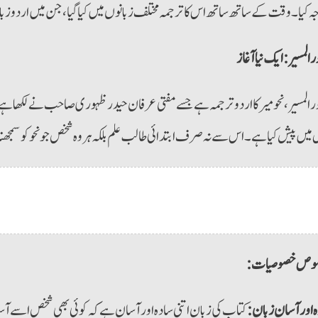
ہ کیا۔ وقت کے ساتھ ساتھ اس کا ترجمہ مختلف زبانوں میں کیا گیا، جن میں اردو 
 المسیر: ایک نیا آغاز
 المسیر، نحو میر کا اردو ترجمہ ہے جسے مفتی عرفان حیدر ظہوری صاحب نے لکھا
میں پیش کیا ہے۔ اس سے نہ صرف ابتدائی طالب علم بلکہ ہر وہ شخص جو نحو کو سمجھن
صوص خصوصیات
 اور آسان زبان:
کتاب کی زبان اتنی سادہ اور آسان ہے کہ کوئی بھی شخص اسے آس