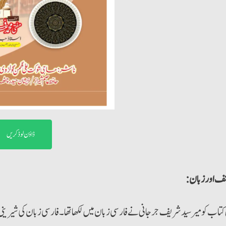
ڈاؤن لوڈ کریں
ف اور زبان
تاب کو میر سید شریف جرجانی نے فارسی زبان میں لکھا تھا۔ فارسی زبان کی شیری