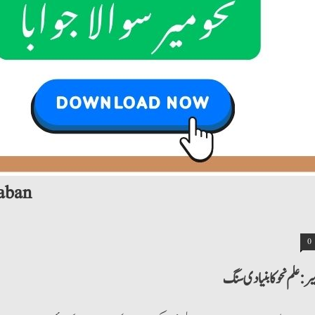
نحو میر
0
میر: علم نحو کا بنیادی سنگ