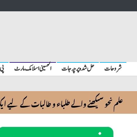
شروحات
حل شدہ پرچہ جات
الحسینی اسلامک مارٹ
پی 