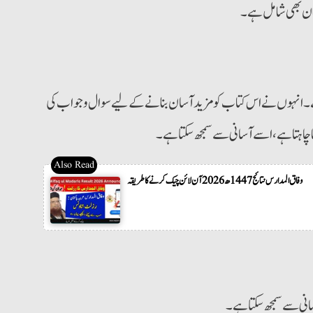
زبان بھی شامل ہے۔
 ہے۔ انہوں نے اس کتاب کو مزید آسان بنانے کے لیے سوال و جواب کی
ا چاہتا ہے، اسے آسانی سے سمجھ سکتا ہے۔
وفاق المدارس نتائج 1447ھ 2026 آن لائن چیک کرنے کا طریقہ
انی سے سمجھ سکتا ہے۔