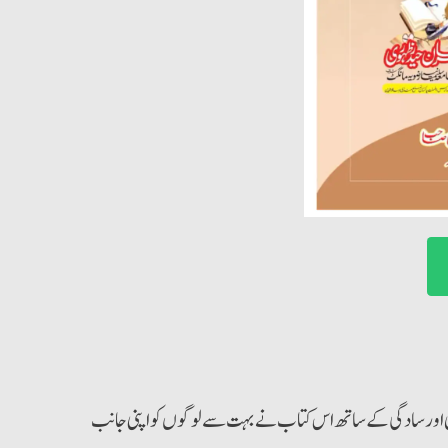
نی اور سادگی کے ساتھ اس کتاب نے بہت سے لوگوں کو اپنی جانب