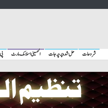
شروحات
حل شدہ پرچہ جات
الحسینی اسلامک مارٹ
پی 