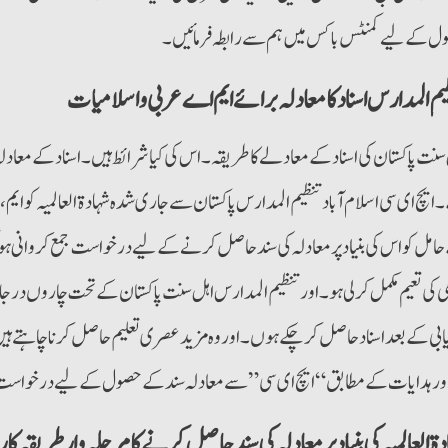
 کے لیے کمنٹس باکس میں ہم سےرابطہ فرمائیں۔
یم المدارس اسناد کامعادلہ برائے ایم اے عربی واسلامیات
سنت پاکستان کی اسناد کے معادلے کا طریقہ۔ اس کی کیا شرائط ہیں۔ اسناد کے معاد
ایچ ای سی اسلام آباد تنظیم المدارس پاکستان سے جاری شدہ شہادۃالعالمیہ کو ا
امل کو اس کی بنیاد پرمعادلہ کی سند حاصل کرنے کے لیے درخواست جمع کروانی 
ی کی تعیم مکمل کرلی ہو۔ اور تنظیم المدارس اہل سنت پاکستان کے تحت چاروں درجات ی
ابی کے بعد اسناد حاصل کرچکے ہوں۔ اوروہ مزید عصری تعلیم حاصل کرنا چاہتے ہیں
ورہدایات کے مطابق “ایچ ای سی” سے معادلہ سند کے حصول کے لیے درخواست 
ۃالعالمیہ کی بنیاد پر معادلہ کی سند حاصل کرنے کا مرحلہ وار طریقہ کار