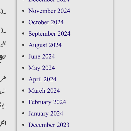
November 2024
۔(4)
October 2024
۔(5)
September 2024
بغیر
August 2024
June 2024
تنظی
May 2024
ضرو
April 2024
March 2024
تصد
February 2024
(UBL,0161200636452)”یو بی ایل” بینک اکاؤنٹ نمبر میں بذریعہ آن لائن جمع کروائی جا سکتی ہے.
January 2024
انٹ
December 2023