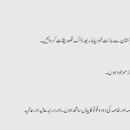
 پاکستان سے بذات خود یا بذریعہ ڈاک تصدیقات کروائیں۔
رڈز موجود ہوں۔
 اور خاصہ کی دو دو فوٹو کاپیاں ساتھ ہوں۔ اوردرجہ عالیہ اورعالمیہ