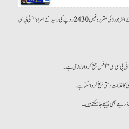
 انٹر بورڈ کی مقررہ فیس
2430
روپے کی رسید کے ہمراہ “آئی بی سی
نی کاغذات دستی جمع کروا سکتا ہے۔
عے بھی بھیجے جا سکتے ہیں۔