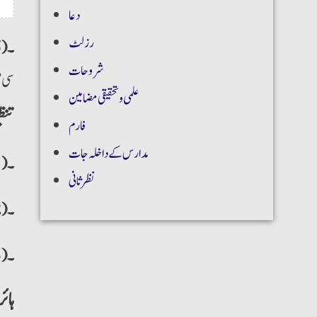
دعا
رزلٹ
۔(5)
شروحات
سی” 
علمی و تحقیقی مضامین
تنظ
فارم
مدارس کے داخلہ جات
۔(1)
نظر ثانی
۔(2)
۔(3)
ہائ