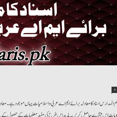
6
م المدارس اسناد کامعادلہ برائے ایم اے عربی واسلامیات یہاں موجود ہے۔ معاد
ومات اس پیج سے حاصل کریں۔ مذید اس طرح کی مفید معلومات کے حصول کے لی