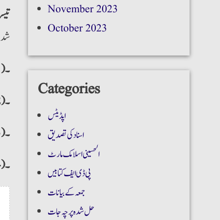
November 2023
تیس
October 2023
شدہ 
۔(1)
Categories
۔(2)
اپڈیٹس
۔(3)
اسناد کی تصدیق
الحسینی اسلامک مارٹ
۔(4)
پی ڈی ایف کتابیں
جمعہ کے بیانات
حل شدہ پرچہ جات