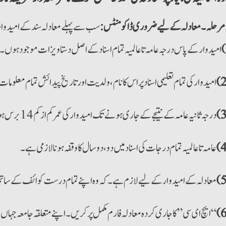
 مرحلہ۔
معادلہ کے لیے ضروری ڈاکومنٹس:
سب سے پہلے معادلہ سند کے امیدوار
امیدوارکے پاس درجہ عامہ تا عالمیہ تمام اسناد کے اصل دستاویزات موجود ہوں۔ 
امیدوار کی تمام تعلیمی اسناد پراس کا نام، ولدیت اورتاریخ پیدائش تمام معلوما
درجہ ثانیہ عامہ کے نتیجے کے جاری ہونے تک امیدوار کی عمر کم از کم 14 برس ہو۔
عامہ تا عالمیہ تمام درجات کی اسناد میں دو، دو سال کا وقفہ ہونا لازمی ہے۔
معادلہ کے امیدوار کے لیے لازم ہے۔ کہ وہ اپنے تمام درست کوائف کے ساتھ
“ایچ ای سی” کا جاری کردہ معادلہ فارم مکمل پرکریں۔ اپنے متعلقہ جامعہ جہا