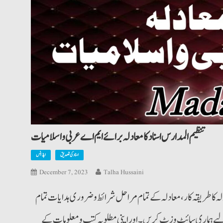
تنظیم المدارس اسناد کامعادلہ برائے ایم اے عربی واسلامیات
اسناد کی تصدیق
اپڈیٹس
December 7, 2023
Talha Hussaini
لہ کا طریقہ کار،معادلہ کے تمام مراحل شرائط وضروری ہدایات تمام
ے ہماری سائٹ وزٹ کریں۔ اوراپنی مطلوبہ کتب ومعلومات کے