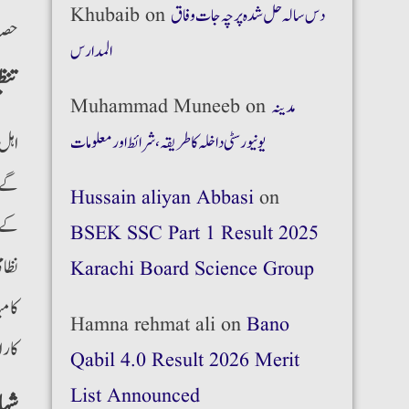
دس سالہ حل شدہ پرچہ جات وفاق
on
Khubaib
حصول
المدارس
تنظ
مدینہ
on
Muhammad Muneeb
اہل 
یونیورسٹی داخلہ کا طریقہ،شرائط اور معلومات
گے۔ 
Hussain aliyan Abbasi
on
کے ح
BSEK SSC Part 1 Result 2025
نظام
Karachi Board Science Group
کامی
Hamna rehmat ali
on
Bano
کارا
Qabil 4.0 Result 2026 Merit
List Announced
شہاد