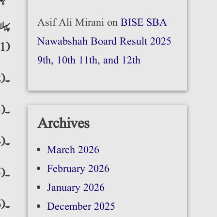
Asif Ali Mirani
on
BISE SBA
پہلا
Nawabshah Board Result 2025
(1)
9th, 10th 11th, and 12th
۔(2)
۔(3)
Archives
۔(4)
March 2026
February 2026
۔(5)
January 2026
۔(6)
December 2025