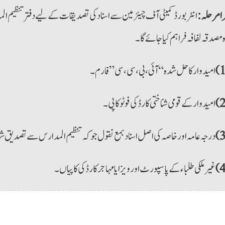
رامرحلہ:
انٹر بورڈ کمیٹی آف چیئرمین سے اسناد کی تصدیقات کے لیے دفتر تنظیم
مصدقہ لفافہ فراہم کیا جائے گا۔
امیدوار کا حل شدہ “آئی،بی،سی،سی” فارم۔
امیدوار کے قومی شناختی کارڈ کی فوٹو کاپی۔
درجہ عامہ اور خاصہ کی اصل اسناد بمع نقول جوکہ تنظیم المدارس سے تصدیق 
غیرملکی طلباء کے پاسپورٹ اورویزا یا مہاجرکارڈ کی کاپیاں۔