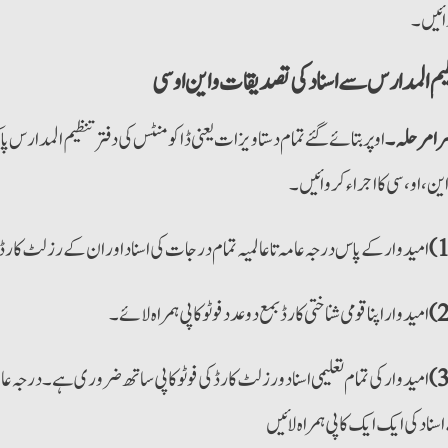
ائیں۔
یم المدارس سے اسناد کی تصدیقات و این او سی
رامرحلہ۔
اوپر بتائے گئے تمام دستاویزات یعنی ڈاکومنٹس کی دفترتنظیم المدارس
ین،او،سی کا اجراء کروائیں۔
امیدوارکے پاس درجہ عامہ تا عالمیہ تمام درجات کی اسناد اوران کے رزلٹ کا
امیدواراپنا قومی شناختی کارڈ بمع دوعدد فوٹوکاپی ہمراہ لائے۔
امیدوارکی تمام تعلیمی اسناد و رزلٹ کارڈ کی فوٹو کاپی ساتھ ضروری ہے۔ درجہ عامہ
سناد کی ایک ایک کاپی ہمراہ لائیں