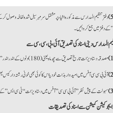
دفترتنظیم المدارس سے مذکورہ اشیاء پر مشتمل سرمہرسیل شدہ لفافہ وصول کرکے
کے دفتر میں جمع کروائیں۔
یم المدارس دینی اسناد کی تصدیق آئی،بی،سی،سی سے
مصدقہ دستاویزات تاریخ تصدیق سے چھ ماہ یعنی (180) دنوں کے اندراندر”ائی بی سی سی” آفس جمع کروانا لازمی ہے۔
آئی بی سی سی آفس میں امیدواربذات خود یا اس کا کوئی بھی خونی رشتہ دار کیس یع
سہولت کے پیش نظر”آئی بی سی سی” آفس میں دستاویزات “ٹی سی ایس” کے ذری
رایجوکیشن کمیشن سے اسناد کی تصدیقات