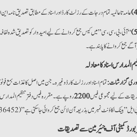
عامہ تا عالمیہ تمام درجات کے رزلٹ کارڈ اوراسناد کے مطابق تصدیق نامہ این او 
“آئی،بی،سی،سی” میں کیس جمع کروانے کے لیے امیدوار کو تصدیق شدہ لفافہ می
آگے جمع کروانے کا پابند ہے۔
م المدارس اسناد کا معادلہ
ری گزارشات:
تمام اسناد اوررزلٹ کارڈ وغیرہ۔ جن میں اصل کاغذات بمع فوٹو
یقات کے لیے مجموعی فیس
2200
روپے ہے۔ مقررہ فیس دفتر تنظیم المدارس کے
ربورڈ کمیٹی آف چئیرمین سے تصدیقات