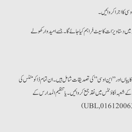
سی کا اجرا کروائیں۔
ں دستاویزات کا سیٹ فراہم کیا جائے گا۔ جسے امیدوار کھولے
کاپیاں اور”این او سی” کی تصدیقات شامل ہیں۔ ان تمام ڈاکومنٹس کی
 شعبہ اکاؤنٹس میں نقد جمع کروائیں۔ یا تنظیم المدارس کے