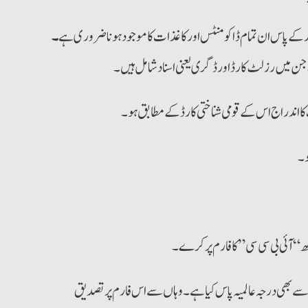
 کے پاس ان تمام ڈاکومنٹس اورکاغذات کا موجود ہونا ضروری ہے
۔
جن میں رزلٹ کارڈ اور ڈگری یعنی اسناد شامل ہیں۔
ت کا اندراج اس کے قومی شناختی کارڈ کے مطابق ہو۔
 “آئی بی سی سی” کا فارم پر کرے۔
ں سے بھی درجہ عالمیہ پاس کیا ہے۔ وہاں سے اس فارم پرتصدیق