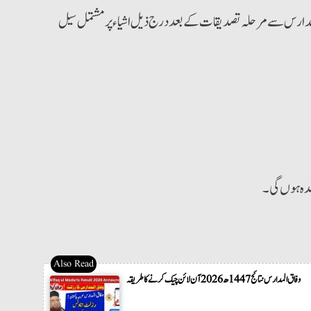
 المدارس سے مرحلہ تصدیقات کے بعد درج ذیل اشیاء پرمشتمل سیل
شدہ ہوں گی۔
وفاق المدارس نتائج 1447ھ 2026 آن لائن چیک کرنے کا طریقہ