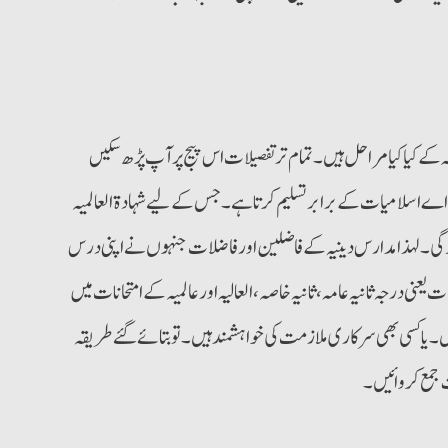
لہ کے کیا کیا مراحل ہیں۔ تمام ترتفصیلات اس پیج پرآپ پڑھ سکیں
یم،اے اسلامیات کے برابرتسلیم کرتا ہے۔ جس کے لیے شہادۃالعالمیہ
ہوگی۔ لہذا مدارس دینیہ کے فاضلین اورفاضلات جنہوں نے اپنی درس
عنی درجہ ثانیہ عامہ، ثانیہ خاصہ، العالیہ اورعالمیہ کے امتحانات میں
۔ یا کسی بھی سرکاری ملازمت کی خواہشمند ہیں۔ تو بتائے گئے طریقہ
جمع کروائیں۔