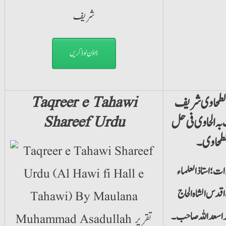
ڈاؤن لوڈ کریں
الطحاوی شریف
Taqreer e Tahawi
بہ الحاوی فی حل
Shareef Urdu
لطحاوی۔
ت؛ استاذالعلماء
دس الشاہ الحاج
مد اسعد اللہ صاحب۔