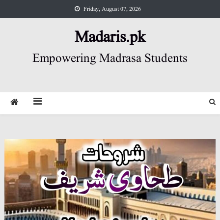
Skip
Friday, August 07, 2026
to
content
Madaris.pk
Empowering Madrasa Students