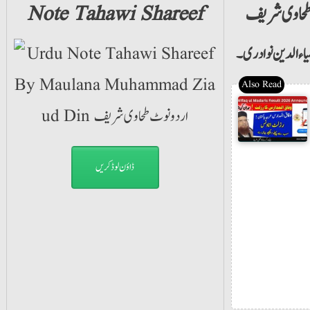
حاوی شریف
Note Tahawi Shareef
ء الدین نوادری۔
ڈاؤن لوڈ کریں