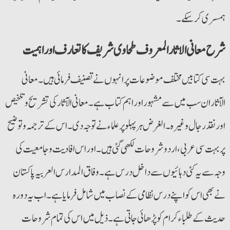
ہمسری کرسکے۔
شرح معانی الاثار المعروف طحاوی شریف کا تعارف اور اہمیت
بہت سی کتابیں مختلف موضوعات پرانہوں نے تصنیف فرمائی ہیں۔ معانی
الآثاران سب میں سے مشہوراور اہم کتاب ہے۔ معانی الآثارکی تشریح وتلخیص
اورنقد رجال وغیرہ۔ الغرض ہرپہلو پرعلماء نے توجہ دی۔ اس کے ترجمہ وتوضیح
پربہت سی عربی،اردو شروحات لکھی گئی ہیں۔ اوراس افادیت و جامعیت کی
وجہ سے یہ کئی دہائیوں سے داخل درس ہے۔ وفاق المدارس العربیہ پاکستان
نے بھی اس کو اپنے درس نظامی کے نصاب میں شامل فرمایا ہے۔ اب یہ دورہ
حدیث کے طلباء کرام کو پڑھائی جاتی ہے۔ ذیل میں اس کی تمام شروحات