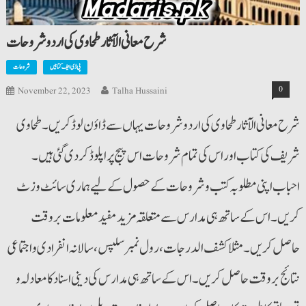
شرح معانی الآثارطحاوی کی اردو شروحات
پی ڈی ایف کتابیں
شروحات
0
November 22, 2023
Talha Hussaini
شرح معانی الآثارطحاوی کی اردو شروحات یہاں سے ڈاؤن لوڈ کریں۔ طحاوی
شریف کی کتاب اوراس کی تمام شروحات اس پیج پراپلوڈ کردی گئی ہیں۔
احباب اپنی مطلوبہ کتب وشروحات کے حصول کے لیے ہماری سائٹ وزٹ
کریں۔ اس کے ساتھ ہی مدارس سے متعلقہ مزید مفید معلومات بروقت
حاصل کریں۔ مثلا کشف الدرجات،رول نمبرسلپس، سالانہ انفرادی واجتماعی
نتائج بروقت حاصل کریں۔ اس کے ساتھ ہی مدارس کی دینی اسناد کا معادلہ و