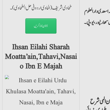
بہ اسعدی دارالعلوم
ل
سھارنپور
،یو،پی۔
ڈاؤن لوڈ کریں
Ihsan Eilahi Sharah
Moatta’ain,Tahavi,Nasai
o Ibn E Majah
ن الہی شرح