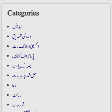
Categories
اپڈیٹس
اسناد کی تصدیق
الحسینی اسلامک مارٹ
پی ڈی ایف کتابیں
جمعہ کے بیانات
حل شدہ پرچہ جات
دعا
رزلٹ
شروحات