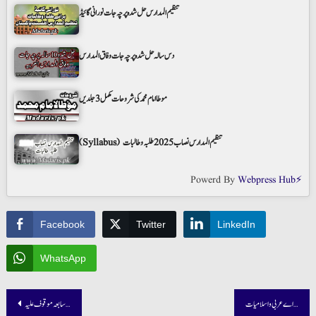
تنظیم المدارس حل شدہ پرچہ جات نورانی گائیڈ
دس سالہ حل شدہ پرچہ جات وفاق المدارس
موطا امام محمد کی شروحات مکمل 3 جلدیں
(Syllabus) تنظیم المدارس نصاب 2025 طلبہ و طالبات
Powerd By
Webpress Hub⚡
Facebook
Twitter
LinkedIn
WhatsApp
Post
تنظیم المدارس اسناد کامعادلہ برائے ایم اے عربی واسلامیات
آئینہ قادیانیت درجہ سابعہ موقوف علیہ