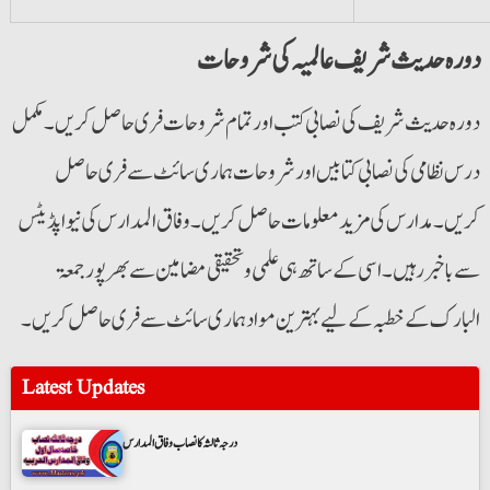
دورہ حدیث شریف عالمیہ کی شروحات
دورہ حدیث شریف کی نصابی کتب اور تمام شروحات فری حاصل کریں۔ مکمل
درس نظامی کی نصابی کتابیں اورشروحات ہماری سائٹ سے فری حاصل
کریں۔ مدارس کی مزید معلومات حاصل کریں۔ وفاق المدارس کی نیواپڈیٹس
سے باخبررہیں۔ اسی کے ساتھ ہی علمی و تحقیقی مضامین سے بھرپور جمعۃ
البارک کے خطبہ کے لیے بہترین مواد ہماری سائٹ سے فری حاصل کریں۔
Latest Updates
درجہ ثالثہ کا نصاب وفاق المدارس