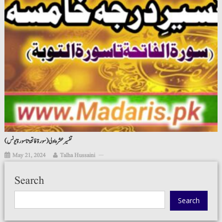
تفسیر عشرہ اولی (سورۃ فاتحۃ تا سورۃ یونس)
May 21, 2024
Talha Hussaini
Search
Search