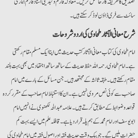
تصدیق کا طریقہ کارحاصل کریں۔ معادلہ فارم وتبدیلی اسناد فارم ہماری
سائٹ سے فری ڈاؤن لوڈ کرسکتے ہیں۔
شرح معانی الآثارطحاوی کی اردو شروحات
امام طحاوی کی کتاب معانی الآثار کتب حدیث میں اپنا ایک مسلم مقام رکھتی
ہے۔ امام طحاوی رحمہ اللہ حفظ حدیث کے ساتھ ساتھ اجتھاد میں بھی بہت بلند
مقام رکھتے ہیں۔ طبقہ ثالثہ کے مجتھد ہیں۔ جن مسائل کے بارے میں امام
صاحب سے کوئی نص مروی نہیں ہے۔ ان کا استنباط امام صاحب کے مقررکردہ
قواعد و ضوابط کے مطابق کرتے ہیں۔ علامہ عبدالحی لکھنوی نےانہیں امام
ابویوسف اورامام محمد کے ہم پلہ قرار دیا ہے۔ قافلہ علم میں ایسے بہت کم
حضرات ملیں گے۔ جو بیک وقت حدیث فقہ اوراصول فقہ میں امام طحاوی کی