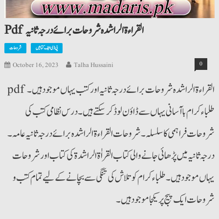
Pdf القراءۃ الراشدہ شروحات برائے درجہ ثانیہ
پی ڈی ایف کتابیں
شروحات
0
October 16, 2023
Talha Hussaini
pdf القراءۃ الراشدہ شروحات برائے درجہ ثانیہ اور کتب یہاں موجود ہیں۔
طلباء کرام باآسانی یہاں سے ڈاؤن لوڈ کرسکتے ہیں۔درس نظامی کتب کی
شروحات فراہمی کا سلسلہ۔ شروحات القراءۃ الراشدہ برائے درجہ ثانیہ عامہ۔
درجہ ثانیہ میں پڑھائی جانے والی کتاب القراٰۃ الراشدۃ کی کتاب اور شروحات
یہاں موجود ہیں۔ طلباء کرام کو تلاش کی تنگی سے بچانے کے لیے تمام کتب و
شروحات ایک پیج پر یکجا موجود ہیں۔