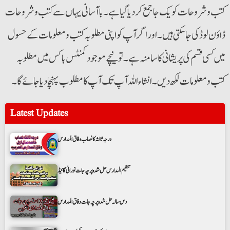
کتب و شروحات کو یک جا جمع کردیا گیا ہے۔ باآسانی یہاں سے کتب و شروحات
ڈاؤن لوڈ کی جاسکتی ہیں۔اور اگر آپ کو اپنی مطلوبہ کتب ومعلومات کے حسول
میں کسی قسم کی پریشانی کا سامنہ ہے ۔تو نیچے موجود کمنٹس باکس میں مطلوبہ
کتب و معلومات لکھ دیں۔ انشاء اللہ آپ تک آپ کا مطلوب پہنچا دیا جائے گا۔
Latest Updates
درجہ ثالثہ کا نصاب وفاق المدارس
تنظیم المدارس حل شدہ پرچہ جات نورانی گائیڈ
دس سالہ حل شدہ پرچہ جات وفاق المدارس