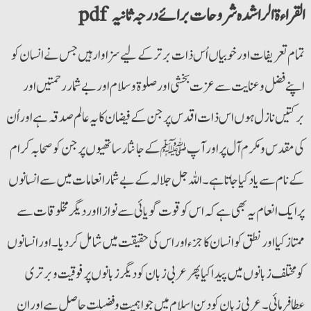
pdf القراءۃ الراشدہ شروحات برائے درجہ ثانیہ
تمام تعریفات اور خوبیاں اُس ذات برتر کے لیے سزاوار ہیں جس نے انسان کو
اپنے فضل و عنایت سے عزت بخشی اور صلوۃ و سلام اور بے شمار رحمتیں اور
برکتیں نازل ہوں اس ذات اقدس پر جن کے فیضان کا یہ عالم صدقہ ہے اور اُن
کی مقدس و مکرم آل پر اور آپﷺ کے جانثار ساتھیوں پر جن کو صحابہ کرام
کے نام سے یاد کیا جاتا ہے۔ اللہ جل جلالہ کے بے شمار انعامات میں سے انسانوں
پر ایک انعام یہ بھی ہے کہ اس کو قوت گویائی سے نوازا اور دیگر مخلوقات سے
ممتاز کیا اور نطق کو انسان کا جزء اور اس کی حقیقت میں شامل کردیا۔ اور انسانوں
کو مختلف زبانوں میں پیدا کیا پھر عربی زبان کو دیگر زبانوں پر فوقیت و برتری
عطافرمائی ۔عربی زبان کو دین اسلام میں جو اہمیت و فضیلت حاصل ہے اور ان