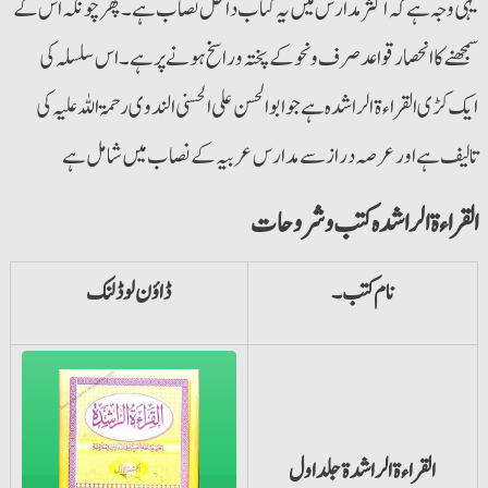
یہی وجہ ہے کہ اکثر مدارس میں یہ کتاب داخل نصاب ہے۔ پھر چونکہ اس کے
سمجھنے کا انحصار قواعد صرف ونحو کے پختہ و راسخ ہونے پر ہے۔ اس سلسلہ کی
ایک کڑی القراءۃ الراشدہ ہے جو ابوالحسن علی الحسنی الندوی رحمۃ اللہ علیہ کی
تالیف ہے اور عرصہ دراز سے مدارس عربیہ کے نصاب میں شامل ہے
القراءۃ الراشدہ کتب وشروحات
نام کتب۔
ڈاؤن لوڈ لنک
القراءۃ الراشدۃ جلد اول