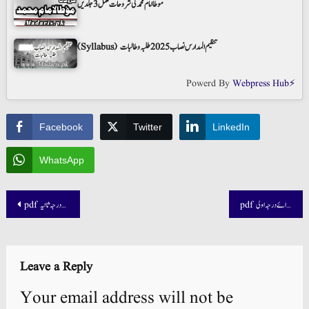
موطا امام محمد کی شروحات مکمل 3 جلدیں
(Syllabus) تنظیم المدارس نصاب 2025 طلبہ و طالبات
Powerd By
Webpress Hub⚡
Facebook
Twitter
LinkedIn
WhatsApp
Post
pdf نور الایضاح کی شرح برائے درجہ اولی
pdf زاد الطالبین شروحات برائے درجہ ثانیہ
navigation
Leave a Reply
Your email address will not be