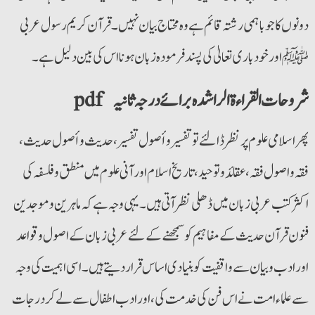
دونوں کا جو باہمی رشتہ قائم ہے وہ محتاج بیان نہیں۔ قرآن کریم رسول عربی
ﷺاور خود باری تعالیٰ کی پسند فرمودہ زبان ہونا اس کی بین دلیل ہے۔
pdf شروحات القراءۃ الراشدہ برائے درجہ ثانیہ
پھر اسلامی علوم پر نظر ڈالئے تو تفسیر و أصول تفسیر، حدیث و أصول حدیث ،
فقہ و اصول فقہ ، عقائد و توحید ، تاریخ اسلام اور آنی علوم میں منطق و فلسفہ کی
اکثر کتب عربی زبان میں ڈھلی نظر آتی ہیں۔ یہی وجہ ہے کہ ماہرین و موجدین
فنون قرآن حدیث کے مفاہیم کو سمجھنے کے لئے عربی زبان کے اصول وقواعد
اور ادب و بیان سے واقفیت کو بنیادی اساس قرار دیتے ہیں۔ اسی اہمیت کی وجہ
سے علماء امت نے اس فن کی خدمت کی ، اور ادب اطفال سے لے کر درجات