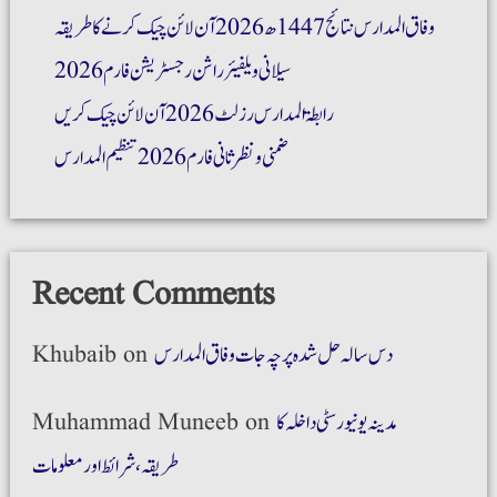
وفاق المدارس نتائج 1447ھ 2026 آن لائن چیک کرنے کا طریقہ
سیلانی ویلفیئر راشن رجسٹریشن فارم 2026
رابطۃ المدارس رزلٹ 2026 آن لائن چیک کریں
ضمنی و نظر ثانی فارم 2026 تنظیم المدارس
Recent Comments
دس سالہ حل شدہ پرچہ جات وفاق المدارس
on
Khubaib
مدینہ یونیورسٹی داخلہ کا
on
Muhammad Muneeb
طریقہ،شرائط اور معلومات