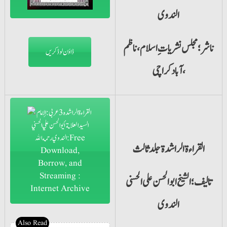
الندوی
ناشر؛مجلس نشریات ِ اسلام،ناظم
ڈاؤن لوڈ کریں
آباد کراچی،
القراءۃ الراشدۃ جلد ثالث
تالیف؛الشیخ ابو الحسن علی الحسنی
الندوی