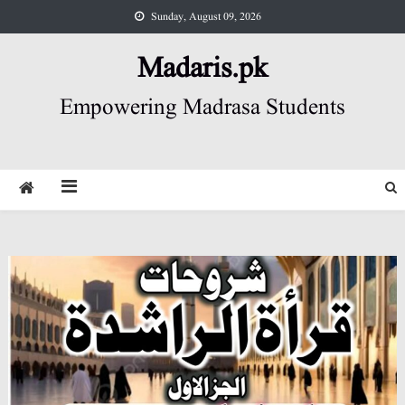
Skip
Sunday, August 09, 2026
to
content
Madaris.pk
Empowering Madrasa Students