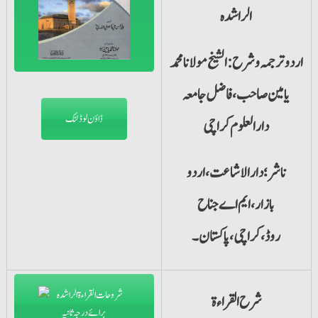
الراشدہ
اردو ترجمہ و شرح:الشیخ مولانا محمد
یامین صاحب،فاضل جامعہ
ڈاؤن لوڈ لنک
دارالعلوم کراچی
ناشر؛دارالاشاعت،اردو
بازار،ایم اے جناح
روڈ،کراچی،پاکستان۔
شرح القراءۃ