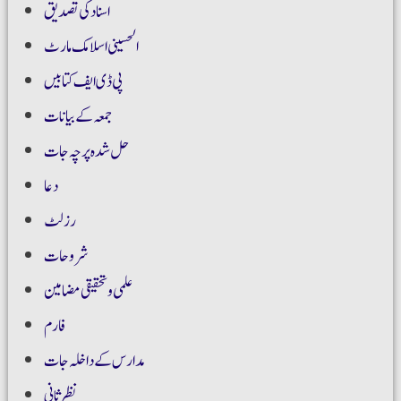
اسناد کی تصدیق
الحسینی اسلامک مارٹ
پی ڈی ایف کتابیں
جمعہ کے بیانات
حل شدہ پرچہ جات
دعا
رزلٹ
شروحات
علمی و تحقیقی مضامین
فارم
مدارس کے داخلہ جات
نظر ثانی