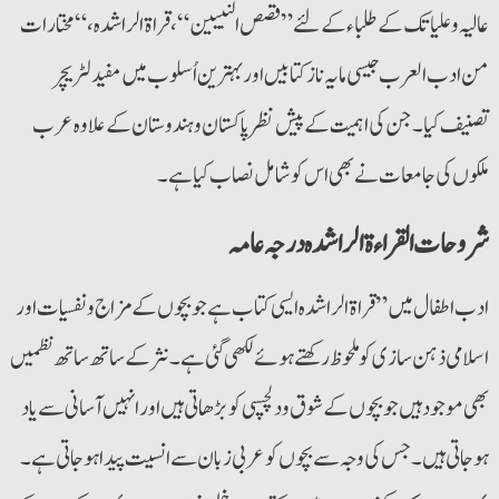
عالیہ و علیا تک کے طلباء کے لئے ”قصص النبيين“ ، قراۃالراشده ، “مختارات
من ادب العرب جیسی مایہ ناز کتابیں اور بہترین اُسلوب میں مفید لٹریچر
تصنیف کیا۔ جن کی اہمیت کے پیش نظر پاکستان و ہندوستان کے علاوہ عرب
ملکوں کی جامعات نے بھی اس کو شامل نصاب کیا ہے۔
شروحات القراءۃ الراشدہ درجہ عامہ
ادب اطفال میں ” قراۃ الراشدہ ایسی کتاب ہے جو بچوں کے مزاج و نفسیات اور
اسلامی ذہن سازی کو ملحوظ رکھتے ہوئے لکھی گئی ہے۔ نثر کے ساتھ ساتھ نظمیں
بھی موجود ہیں جو بچوں کے شوق و دلچسپی کو بڑھاتی ہیں اور انہیں آسانی سے یاد
ہو جاتی ہیں۔ جس کی وجہ سے بچوں کو عربی زبان سے انسیت پیدا ہو جاتی ہے۔