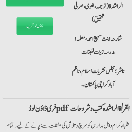
الراشدۃ(ترجمہ،لغوی،صرفی
تحقیق)
ڈاؤن لوڈ کریں
شارحہ؛بنت سمیع احمد ،معلمہ؛
مدرسہ زینت للبنات
ناشر؛مجلس نشریات اسلام ،ناظم
آباد کراچی پاکستان۔
فری ڈاؤن لوڈ pdf القراٰۃ الراشدہ کتب و شروحات
طلباء کرام و اہل مدارس کو سرچ و تلاش کی مشقت سے بچانے کے لیے۔ تمام