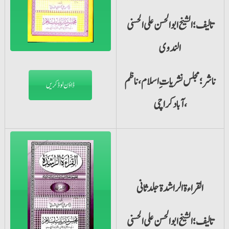
تالیف؛الشیخ ابو الحسن علی الحسنی
الندوی
ناشر؛مجلس نشریات ِ اسلام،ناظم
ڈاؤن لوڈ کریں
آباد کراچی،
القراءۃ الراشدۃ جلد ثانی
تالیف؛الشیخ ابو الحسن علی الحسنی