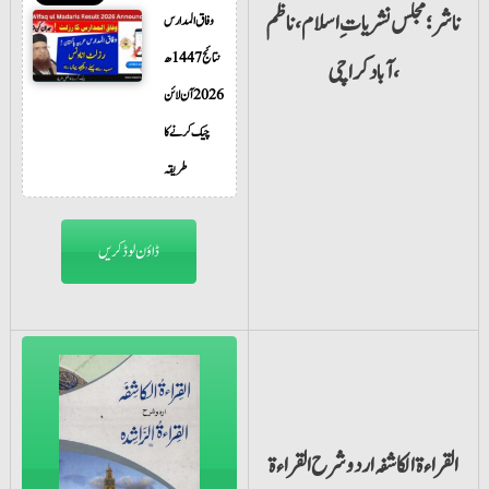
ناشر؛مجلس نشریات ِ اسلام،ناظم
وفاق المدارس
نتائج 1447ھ
آباد کراچی،
2026 آن لائن
چیک کرنے کا
طریقہ
ڈاؤن لوڈ کریں
القراءۃ الکاشفہ اردو شرح القراءۃ