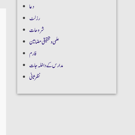
دعا
رزلٹ
شروحات
علمی و تحقیقی مضامین
فارم
مدارس کے داخلہ جات
نظر ثانی