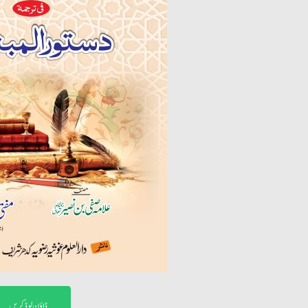
ڈاؤن لوڈ کریں