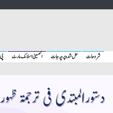
شروحات
حل شدہ پرچہ جات
الحسینی اسلامک مارٹ
پی 