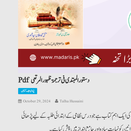
Pdf دستورالمبتدی فی ترجمۃ ظہورالمرتعی
پی ڈی ایف کتابیں
October 29, 2024
Talha Hussaini
کی ایک اہم کتاب ہے جو درس نظامی کے ابتدائی طلبہ کے لیے پڑھائی
کو نہایت سادہ اور جامع انداز میں پیش کیا ہے۔