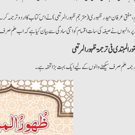
، مفتی عرفان حیدر ظہوری (مترجم ظہور المرتعی) نے اس کتاب کا اردو ترجمہ کر
پر، انہوں نے صیغہ کی سات اقسام کو اتنی سادگی سے بیان کیا ہے کہ اب علم صرف ک
ورالمبتدی فی ترجمۃ ظہورالمرتعی
رجمہ علم صرف سیکھنے والوں کے لیے ایک بہت بڑا تحفہ ہے۔