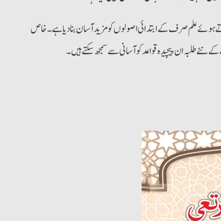
تے ہوئے علم صرف کے ابتدائی اصولوں کو مزید آسان بنا دیا ہے۔ خاص
ے نئے طلبہ ان پیچیدہ قواعد کو آسانی سے سمجھ سکتے ہیں۔