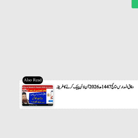
وفاق المدارس نتائج 1447ھ 2026 آن لائن چیک کرنے کا طریقہ