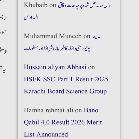
دس سالہ حل شدہ پرچہ جات وفاق
on
Khubaib
المدارس
تاہم
طور 
مدینہ
on
Muhammad Muneeb
یونیورسٹی داخلہ کا طریقہ،شرائط اور معلومات
دست
Hussain aliyan Abbasi
on
یہ ت
BSEK SSC Part 1 Result 2025
Karachi Board Science Group
Hamna rehmat ali
on
Bano
Qabil 4.0 Result 2026 Merit
List Announced