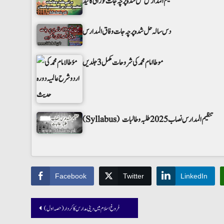
تنظیم المدارس حل شدہ پرچہ جات نورانی گائیڈ
دس سالہ حل شدہ پرچہ جات وفاق المدارس
موطا امام محمد کی شروحات مکمل 3 جلدیں
(Syllabus) تنظیم المدارس نصاب 2025 طلبہ و طالبات
Facebook
Twitter
LinkedIn
Post
فروغ اسلام میں دینی مدارس کا کردار(حصہ اول)