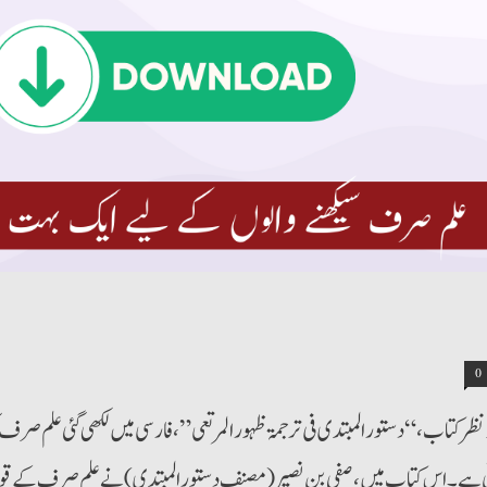
0
ظر کتاب، “دستورالمبتدی فی ترجمۃ ظہورالمرتعی”، فارسی میں لکھی گئی علم صرف 
 ہے۔ اس کتاب میں، صفی بن نصیر (مصنف دستورالمبتدی) نے علم صرف کے قوانین 