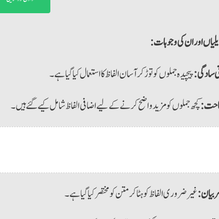
یلیاں اور ان کی وجوہات
ی سادگی:
پیچیدہ جملوں کو توڑ کر آسان الفاظ کا استعمال کیا گیا ہے۔
حت:
کچھ جملوں کو مزید واضح کرنے کے لیے اضافی الفاظ شامل کیے گئے ہیں۔
ر بیان:
غیر ضروری الفاظ کو ہٹا کر متن کو مختصر کیا گیا ہے۔