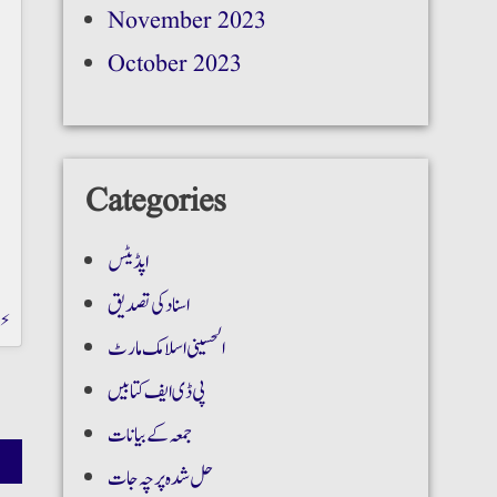
November 2023
October 2023
Categories
اپڈیٹس
اسناد کی تصدیق
b⚡
الحسینی اسلامک مارٹ
پی ڈی ایف کتابیں
جمعہ کے بیانات
حل شدہ پرچہ جات