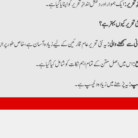
 تحریر:
ایک ہموار اور دلکش اندازِ تحریر کو اپنایا گیا ہے۔
ئی تحریر کیوں بہتر ہے؟
ی سے سمجھنے والی:
یہ نئی تحریر عام قارئین کے لیے زیادہ آسان ہے، خاص طور پر
ع:
اس میں اصل متن کے تمام اہم نکات کو شامل کیا گیا ہے۔
سپ:
یہ پڑھنے میں زیادہ دلچسپ ہے۔