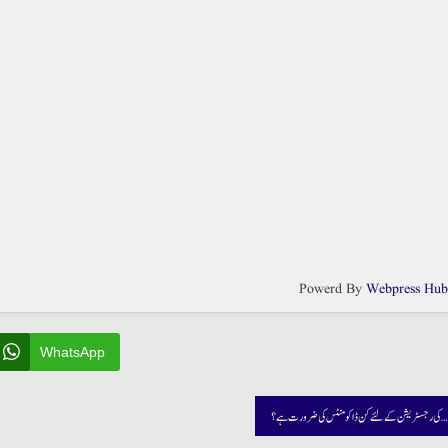
Powerd By
Webpress Hu
WhatsApp
مدرسہ/جامعہ کی رجسٹریشن کے لئے کن ڈاکومنٹس کی ضرورت ہے؟