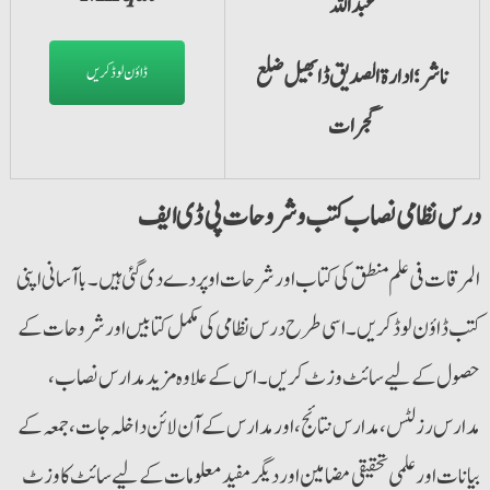
عبداللہ
ناشر؛ ادارۃ الصدیق ڈابھیل ضلع
ڈاؤن لوڈ کریں
گجرات
درس نظامی نصاب کتب و شروحات پی ڈ
ی
ایف
المرقات فی علم منطق کی کتاب اور شرحات اوپر دے دی گئی ہیں۔ با آسانی اپنی
کتب ڈاؤن لوڈ کریں۔ اسی طرح درس نظامی کی مکمل کتابیں اور شروحات کے
حصول کےلیے سائٹ وزٹ کریں۔ اس کے علاوہ مزید مدارس نصاب،
مدارس رزلٹس، مدارس نتائج، اورمدارس کے آن لائن داخلہ جات، جمعہ کے
بیانات اورعلمی تحقیقی مضامین اور دیگر مفید معلومات کے لیے سائٹ کا وزٹ