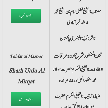
مصنف؛ الشیخ فضل امام بن الشیخ محمد
ڈاؤن لوڈ کریں
ارشد خیر آبادی
ناشر؛ مکتبۃالبشری پاکستان
تحفۃ المنظور شرح اردو مرقات
Tohfat ul Mazoor
ازافادات؛ الشیخ المکرم حضرت مولانا
Sharh
Urdu
Al
محمد منظور الحق نور اللہ مرقدہ
Mirqat
ضبط وترتیب: الشیخ المکرم حضرت
ڈاؤن لوڈ کریں
مولانا سراج الحق صاحب