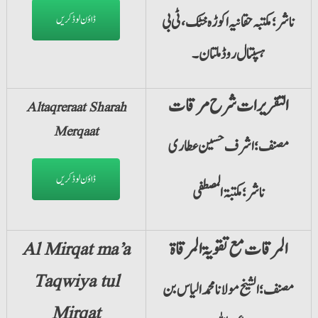
ناشر؛ مکتبہ حقانیہ اکوڑہ خٹک، ٹی بی
ڈاؤن لوڈ کریں
ہسپتال روڈ ملتان۔
التقریرات شرح مرقات
Altaqreraat Sharah
Merqaat
مصنف؛ اشرف حسین عطاری
ڈاؤن لوڈ کریں
ناشر؛ مکتبۃ المصطفی
المرقات مع تقویۃ المرقاۃ
Al Mirqat ma’a
Taqwiya tul
مصنف؛ الشیخ مولانا محمد الیاس بن
Mirqat