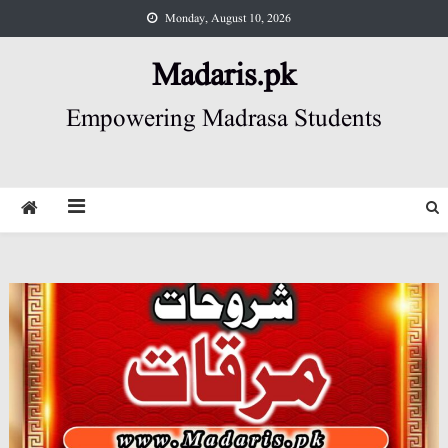
Skip
Monday, August 10, 2026
to
content
Madaris.pk
Empowering Madrasa Students