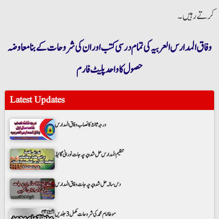
کرتے رہیں۔
وفاق المدارس العربیہ کی تمام درسی کتب اور ان کی شروحات کے بنا معاوضہ
حصول کا واحد پلیٹ فارم
Latest Updates
درجہ ثالثہ کا نصاب وفاق المدارس
تنظیم المدارس حل شدہ پرچہ جات نورانی گائیڈ
دس سالہ حل شدہ پرچہ جات وفاق المدارس
موطا امام محمد کی شروحات مکمل 3 جلدیں