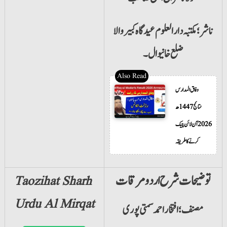
ناشر؛ مکتبہ دارالعلوم عید گاہ کبیر والا
ضلع خانیوال۔
وفاق المدارس
نتائج 1447ھ
2026 آن لائن چیک
کرنے کا طریقہ
توضیحات شرح اردو مرقات
Taozihat Sharh
Urdu
Al Mirqat
مصنف؛ افتخاراحمد سمتی پوری