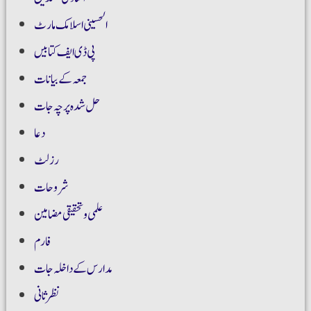
الحسینی اسلامک مارٹ
پی ڈی ایف کتابیں
جمعہ کے بیانات
حل شدہ پرچہ جات
دعا
رزلٹ
شروحات
علمی و تحقیقی مضامین
فارم
مدارس کے داخلہ جات
نظر ثانی