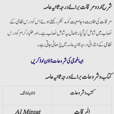
شرح اردو مرقات برائے درجہ ثانیہ عامہ
مرقات کی افادیت وجامعیت کومدنظررکھتے ہوئے اس کودرس نظامی کے
نصاب میں شامل کیا گیا۔ تاحال یہ شامل نصاب ہے۔ اور طلباء کرام کو درس
نظامی کے ابتدائی درجہ ثانیہ عامہ میں پڑھائی جاتی ہے۔
ایسا غوجی کی شروحات ڈاؤن لوڈ کریں
کتاب و شروحات برائے درجہ ثانیہ عامہ
کتب و شروحات
ڈاؤن لوڈ لنک
المرقات
Al Mirqat