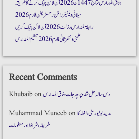
وفاق المدارس نتائج 1447ھ 2026 آن لائن چیک کرنے کا طریقہ
سیلانی ویلفیئر راشن رجسٹریشن فارم 2026
رابطۃ المدارس رزلٹ 2026 آن لائن چیک کریں
ضمنی و نظر ثانی فارم 2026 تنظیم المدارس
Recent Comments
دس سالہ حل شدہ پرچہ جات وفاق المدارس
on
Khubaib
مدینہ یونیورسٹی داخلہ کا
on
Muhammad Muneeb
طریقہ،شرائط اور معلومات