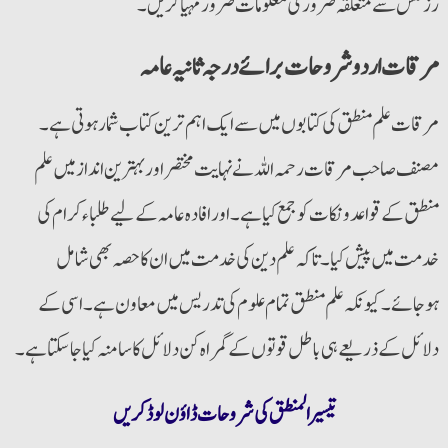
رزلٹس سے متعلقہ ضروری معلومات ضرور مہیا کریں۔
مرقات اردو شروحات برائے درجہ ثانیہ عامہ
مرقات علم منطق کی کتابوں میں سے ایک اہم ترین کتاب شمار ہوتی ہے۔
مصنف صاحب مرقات رحمہ اللہ نے نہایت مختصر اور بہترین انداز میں علم
منطق کے قواعد و نکات کو جمع کیا ہے۔ اور افادہ عامہ کے لیے طلباء کرام کی
خدمت میں پیش کیا۔ تاکہ علم دین کی خدمت میں ان کا حصہ بھی شامل
ہوجائے۔ کیونکہ علم منطق تمام علوم کی تدریس میں معاون ہے۔ اسی کے
دلائل کے ذریعے ہی باطل قوتوں کے گمراہ کن دلائل کا سامنہ کیا جاسکتا ہے۔
تیسیر المنطق کی شروحات ڈاؤن لوڈ کریں