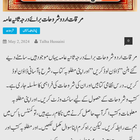
مرقات اردو شروحات برائے درجہ ثانیہ عامہ
پی ڈی ایف کتابیں
شروحات
0
May 2, 2024
Talha Hussaini
مرقات اردو شروحات برائے درجہ ثانیہ عامہ یہاں موجود ہیں۔ سامنے دیے
گئے بٹن”ڈاؤن لوڈ کریں”اور اپنی مطلوبہ کتاب ،شرح باآسانی ڈاؤن لوڈ
کریں۔ درس نظامی کتابیں اوران کی شروحات کی فراہمی کاسلسلہ جاری ہے۔
کتب و شروحات کے حصول کےلیے سائٹ وزٹ کریں۔ اور اپنی مطلوبہ
معلومات و کتب اگر آپ حاصل کرنے میں ناکام رہے ہیں، تو کمنٹس باکس میں
ہم سے رابطہ کریں۔ لیکن براہ کرم اپنا سوال مکمل لکھیں۔ اور مطلوبہ کتب اور