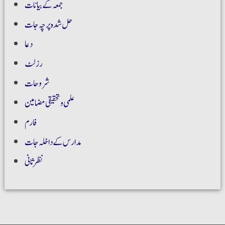
جمعہ کے بیانات
حل شدہ پرچہ جات
دعا
رزلٹ
شروحات
علمی و تحقیقی مضامین
فارم
مدارس کے داخلہ جات
نظر ثانی