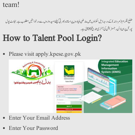
team!
ضلع بٹگرام (مردانہ) کے درجہ ذیل سکولوں میں عارضی بنیادوں پر اساتذہ بھرتی کیلئے امیدواروں سے درخواستیں مطلوب ہے. ٹیلنٹ پول
پورٹل پر ان لائن رجسٹریشن کی آخری تاریخ 09 مئ ہے.
How to Talent Pool Login?
Please visit apply.kpese.gov.pk
Enter Your Email Address
Enter Your Password