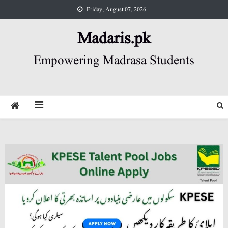
Skip
Friday, August 07, 2026
to
content
Madaris.pk
Empowering Madrasa Students