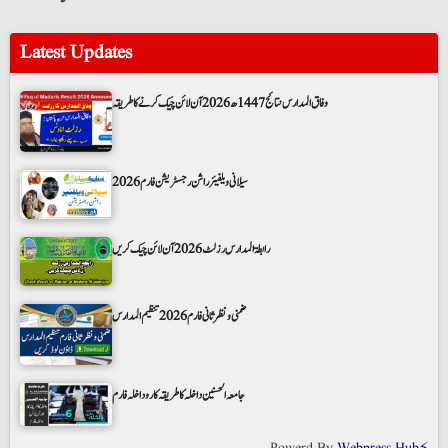
Latest Updates
وفاق المدارس نتائج 1447ھ 2026 آن لائن چیک کرنے کا طریقہ
سیلانی ویلفیئر راشن رجسٹریشن فارم 2026
رابطۃ المدارس رزلٹ 2026 آن لائن چیک کریں
ضمنی و نظر ثانی فارم 2026 تنظیم المدارس
جامعہ الحسنین داخلہ کا طریقہ کار و داخلہ فارم