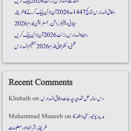
وحدت المدارس رزلٹ 2026 چیک کریں
وفاق المدارس نتائج 1447ھ 2026 آن لائن چیک کرنے کا طریقہ
سیلانی ویلفیئر راشن رجسٹریشن فارم 2026
رابطۃ المدارس رزلٹ 2026 آن لائن چیک کریں
ضمنی و نظر ثانی فارم 2026 تنظیم المدارس
Recent Comments
دس سالہ حل شدہ پرچہ جات وفاق المدارس
on
Khubaib
مدینہ یونیورسٹی داخلہ کا
on
Muhammad Muneeb
طریقہ،شرائط اور معلومات