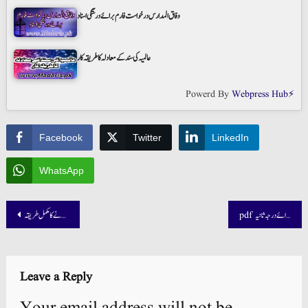
وفاق المدارس درخواست فارم برائے درستگی اسناد
عالمیہ کی سند کے معادلہ کا طریقہ کار
Powerd By
Webpress Hub⚡
Facebook
Twitter
LinkedIn
WhatsApp
Post
pdf زاد الطالبین شروحات برائے درجہ ثانیہ
بطاقۃ الکراسہ حل کرنے کا مکمل طریقہ
navigation
Leave a Reply