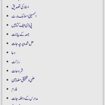
اسناد کی تصدیق
الحسینی اسلامک مارٹ
پی ڈی ایف کتابیں
جمعہ کے بیانات
حل شدہ پرچہ جات
دعا
رزلٹ
شروحات
علمی و تحقیقی مضامین
فارم
مدارس کے داخلہ جات