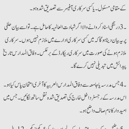
کے مقامی مسئول۔ یا کسی سرکاری آفیسر سے تصدیق شدہ ہو۔
۔3 درستگی اسناد کروانے والا اگر شہادت العالمیہ کا حامل ہے۔ تو اسے بیان حلفی
پر یہ بیان دینا ہوگا کہ میں کسی سرکاری ادارے میں ملازم نہیں ہوں۔ سرکاری
ملازم ہونے کی صورت میں سرکاری ریکارڈ کے برعکس۔ وفاق المدارس تاریخ
پیدائش میں تبدیلی نہیں کرے گا۔
۔4 جس مدرسہ یا جامعہ سے وفاق المدارس العربیہ کا آخری امتحان پاس کیا ہو۔
اس مدرسہ کے رجسٹر داخل خارج کی تصدیق شدہ نقل ساتھ لگائیں۔ جس میں
امیدوار کا نام صاف واضح ہو۔