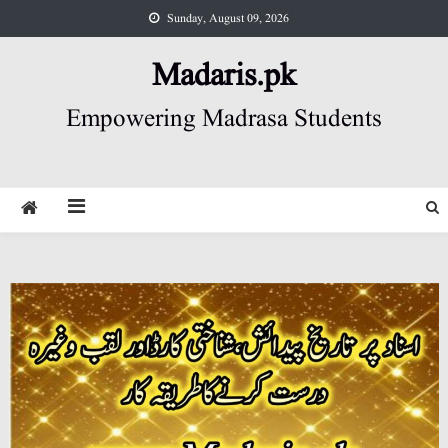
Skip
Sunday, August 09, 2026
to
content
Madaris.pk
Empowering Madrasa Students