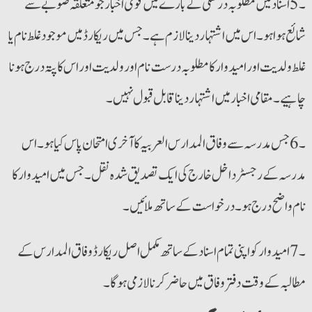
شائع ہوا ہو۔ اس میں اشتہار دینا لازم ہے ۔جس میں ریکارڈ میں موجود غلط نام یا
غلط ولدیت اور امیدوار کا مطلوبہ درست نام اور ولدیت اور اس کا پتہ درج ہونا
چاہیے۔ مقامی اخبار میں اشتہار دینا قابل قبول نہیں۔
۔6 جس مدرسہ سے وفاق المدارس العربیہ کا آخری امتحان پاس کیا ہو۔ اس
مدرسہ کے رجسٹر داخل خارج کی ایک تصدیق شدہ نقل۔ جس میں امیدوار کا
نام واضح درج ہو۔ درخواست کے ساتھ ملائیں۔
۔7 امیدوار کو اپنی تمام اسناد کے ساتھ مکمل اصل ریکارڈ وفاق المدارس کے
مطالبہ کے وقت دفتر وفاق میں حاضر کرنا لازمی ہوگا۔