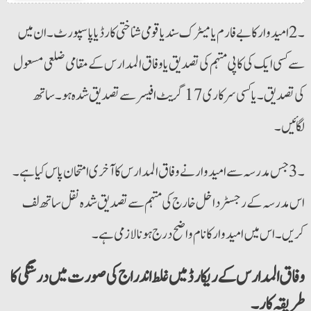
۔2 امیدوار کا بے فارم یا میٹرک سند یا قومی شناختی کارڈ یا پاسپورٹ۔ان میں
سے کسی ایک کی کاپی مہتمم کی تصدیق یا وفاق المدارس کے مقامی ضلعی مسعول
کی تصدیق۔ یا کسی سرکاری 17 گریٹ افیسر سے تصدیق شدہ ہو۔ساتھ
لگائیں۔
۔3 جس مدرسہ سے امیدوار نے وفاق المدارس کا آخری امتحان پاس کیا ہے۔
اس مدرسہ کے رجسٹر داخل خارج کی مہتمم سے تصدیق شدہ نقل ساتھ لف
کریں۔ اس میں امیدوار کا نام واضح درج ہونا لازمی ہے۔
وفاق المدارس کے ریکارڈ میں غلط اندراج کی صورت میں درستگی کا
طریقہ کار۔