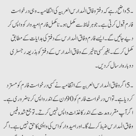
۔5 واضح رہے کہ دفتر وفاق المدارس العربیہ کی انتظامیہ۔ وہی درخواست
فارم قبول کرتی ہے۔ جو ہر لحاظ سے مکمل ہو۔ نامکمل فارم امیدوار کو واپس کر
دیے جائیں گے۔ ایسے فارم وفاق المدارس کے دفتر کی ہدایات کے مطابق
مکمل کر کے۔ بغیر کسی تاخیر کے وفاق المدارس کے دفتر کو بذریعہ رجسٹری
دوبارہ ارسال کر دیں۔
۔5 اگر وفاق المدارس العربیہ کے انتظامیہ نے کسی درخواست فارم کو مسترد
کر دیا ہے۔ تو اس درخواست فارم کو 90 دن کے اندر واپس کرنا ضروری ہے۔
اگرآپ مقررہ مدت کے اندر کاغذات واپس نہیں کرتے۔ تو جمع شدہ فیس
وفاق المدارس ضبط کر لے گا۔ اور امیدوار کو اس کی واپسی کا حق نہیں ہے۔ اگر