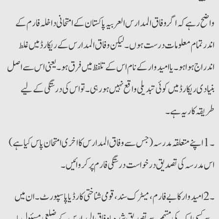
واضح رہے کہ اگر وفاق المدارس العربیہ پاکستان کے امتحانی داخلہ فارم کے
اندر تمام معلومات درست ہوں۔ لیکن وفاق المدارس کے ریکارڈ میں غلط
اندراج ہوا ہو۔ یا امیدوار کے نام اس کے تلفظ میں فرق ہو۔ یعنی اس سے اصل
بنیادی ریکارڈ میں کوئی تبدیلی واقع نہیں ہو رہی۔ تو اس کی درستگی کے لیے
طریقہ کاریہ ہے۔
۔1 اپنے متعلقہ مدرسہ (جس سے وفاق المدارس کا اخری امتحان پاس کیا ہے)
اس مدرسہ کی تصدیق درخواست درستگی فارم پر کروائیں ۔
۔2 امیدوار کا بے فارم، میٹرک سند، قومی شناختی کارڈ یا پاسپورٹ۔ ان میں
سے کسی ایک کی مہتمم سے تصدیق شدہ یا وفاق المدارس کے ضلعی مسئول یا