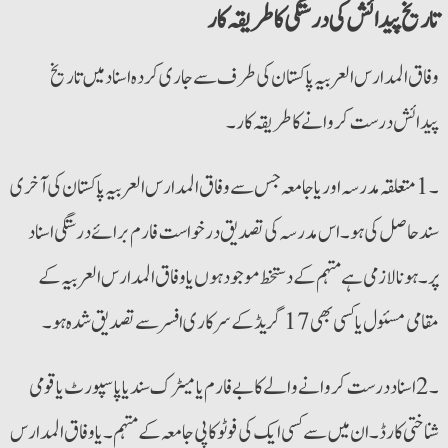
تاریخ پیدائش کی درستگی کا طریقہ کار
وفاق المدارس العربیہ پاکستان کی طرف سے جاری کردہ اسناد میں تاریخ
پیدائش درست کروانے کا طریقہ کار۔
۔1 متعلقہ مدرسہ اور یا جامعہ جس سے وفاق المدارس العربیہ پاکستان کی آخری
سند حاصل کی ہو۔ اس مدرسہ کی تصدیق درخواست فارم برائے درستگی اسناد
پر۔ ہونا لازمی ہے مہتمم کے دستخط موجود ہوں یا وفاق المدارس العربیہ کے
مقامی مسئول یا کسی بھی 17 گریڈ کے سرکاری افسر سے تصدیق شدہ ہو۔
۔2 اسناد درست کروانے والے کا بے فارم یا میٹرک سند یا پاسپورٹ یا قومی
شناختی کارڈ۔ ان میں سے کسی ایک کی فوٹو کاپی جامعہ کے مہتمم۔ یا وفاق المدارس