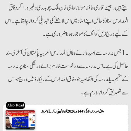
لیتے ہیں۔ جیسے قاری حافظ مولانا حاجی خان ملک چوہدری وغیرہ۔ اگر وفاق
المدارس اسناد کا حامل اپنے اسناد میں اس لاحقے کی تبدیلی کروانا چاہتا ہے۔ اس
کے لیے درج ذیل کوائف کا موجود ہونا ضروری ہے۔
۔1 جس مدرسہ سے امیدوار نے وفاق المدارس العربیہ پاکستان کی آخری سند
حاصل کی ہے۔ اس مدرسہ سے درخواست فارم برائے درستگی اسناد پر مدرسہ
کے مہتمم۔ یا مدرسہ کی انتظامیہ جو وفاق المدارس کے ریکارڈ میں درج ہو اس
سے تصدیق کروانا لازم ہے۔
وفاق المدارس نتائج 1447ھ 2026 آن لائن چیک کرنے کا طریقہ