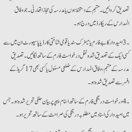
تصدیق کروائیں۔ مہتمم کے دستخط ہوں یا مدرسہ کی مجاز اتھارٹی ۔ جو وفاق
المدارس کے ریکارڈ میں درج ہو۔
کسی ایک کے تصدیق شدہ نقل درخواست فارم کے ساتھ لگائیں۔ تصدیق
مدرسہ کے مہتمم ،وفاق المدارس کے ضلعی مسئول یا کسی بھی 17 گریڈ کے
افسر سے تصدیق شدہ ہو۔
میں امیدوار کی اسناد میں مطلوبہ درستگی کی صراحت کے ساتھ تحریر ہو۔