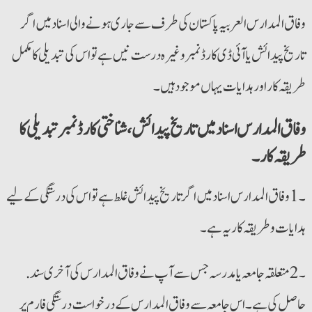
وفاق المدارس العربیہ پاکستان کی طرف سے جاری ہونے والی اسناد میں اگر
تاریخ پیدائش یا آئی ڈی کارڈ نمبر وغیرہ درست نیں ہے تو اس کی تبدیلی کا مکمل
طریقہ کار اور ہدایات یہاں موجود ہیں۔
وفاق المدارس اسناد میں تاریخ پیدائش ،شناختی کارڈ نمبر تبدیلی کا
طریقہ کار۔
۔1 وفاق المدارس اسناد میں اگر تاریخ پیدائش غلط ہے تو اس کی درستگی کے لیے
ہدایات و طریقہ کار یہ ہے۔
.۔2 متعلقہ جامعہ یا مدرسہ جس سے آپ نے وفاق المدارس کی آخری سند
حاصل کی ہے۔ اس جامعہ سے وفاق المدارس کے درخواست درستگی فارم پر