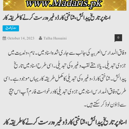
اسناد پر تاریخ پیدائش،شناختی کارڈ وغیرہ درست کرنےکاطریقہ کار
اسناد کی تصدیق
0
October 14, 2023
Talha Hussaini
وفاق المدارس العربیہ کی جانب سے جاری شدہ اسناد میں۔ نام، ولدیت میں
جزوی تبدیلی۔ یا لاحقے لقب وغیرہ کی تبدیلی۔ اسی طرح اسناد میں تاریخ
پیدائش ۔ شناختی کارڈ،وغیرہ کی تبدیلی کا مکمل طریقہ کار یہاں موجود ہے۔ اسی
طرح وفاق المدارس اسناد میں جزوی تبدیلی کا درخواست فارم آپ اس پیج
سے ڈاؤن لوڈ کرسکتے ہیں۔
اسناد پر تاریخ پیدائش،شناختی کارڈ وغیرہ درست کرنےکاطریقہ کار