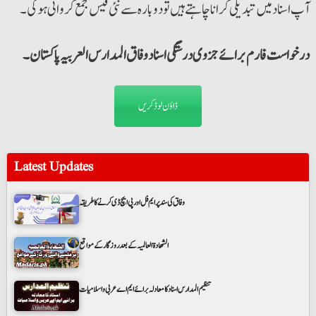
آپ اسناد میں تبدیلی کرانا چاہتے ہیں تو دوبارہ سے نئی فیس جمع کروانی ہوگی۔
درخواست فارم برائے جزوی درستگی اسناد وفاق المدارس العربیہ پاکستان۔
ڈاؤن لوڈ کریں
Latest Updates
وفاق کی سند پر ایم فل اور پی ایچ ڈی کرنے کا طریقہ
الشھادة العالمیہ کے بعد روزگار کے مواقع
تنظیم المدارس اسناد کامعادلہ برائے ایم اے عربی واسلامیات