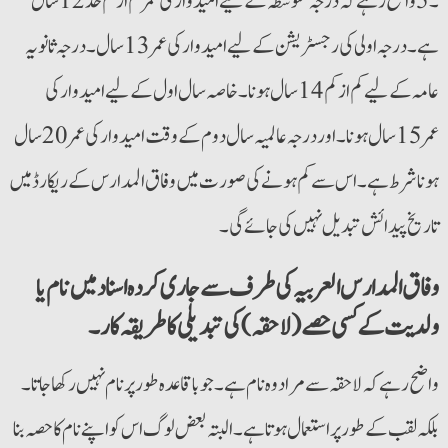
۔5 واضح رہے کہ درجہ متوسطہ کے لیے امیدوار کی عمر کم از کم حد 12 سال
ہے۔ درجہ اولی کی رجسٹریشن کے لیے امیدوار کی عمر 13 سال۔ درجہ ثانویہ
عامہ کے لیے کم از کم 14 سال ہونا۔ خاصہ سال اول کے لیے امیدوار کی
عمر 15 سال ہونا۔ اور درجہ عالمیہ سال دوم کے وقت امیدوار کی عمر 20 سال
ہونا شرط ہے۔ اس سے کم ہونے کی صورت میں وفاق المدارس کے ریکارڈ میں
تاریخ پیدائش تبدیل نہیں کی جائے گی۔
وفاق المدارس العربیہ کی طرف سے جاری کردہ اسناد میں نام یا
ولدیت کے کسی حصے(لاحقہ) کی تبدیلی کا طریقہ کار۔
بلکہ لقب کے طور پر استعمال ہوتا ہے۔ البتہ بعض لوگ اس کو اپنے نام کا حصہ بنا