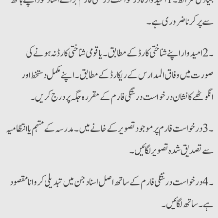
سے پر کرنا ضروری ہے۔
۔2 امیدوار اپنے شناختی کارڈ کے مطابق۔ یا قومی شناختی کارڈ نہ ہونے کی
صورت میں وفاق المدارس کے ریکارڈ کے مطابق۔ اپنے مکمل دستخط اور
انگوٹھے کا نشان درخواست درستگی فارم کے مقررہ جگہ پر درج کریں۔
۔3 درخواست فارم پر موجود تصویر کے خانے میں۔ مدرسہ کے مہتمم یا انتظامیہ
سے تصدیق شدہ تصویر لگائیں۔
۔4 درخواست درستگی فارم کے ساتھ اصل اسناد جن میں تبدیلی کروانا مقصود
ہے۔ ساتھ لگائیں۔