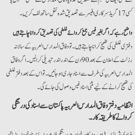
کسی 17 گریڈ سرکاری افیسر سے تصدیق شدہ نقل ساتھ لف کریں۔
واضح رہے
کہ اگر بغیر فیس جمع کروائے غلطی کی تصدیق کروانا چاہتے ہیں
دفتری غلطی کی تصحیح کرانا چاہتے ہیں۔ تو وفاق المدارس العربیہ کے سالانہ
رزلٹ کے اعلان کے بعد 90 دن کےاندراندرتبدیلی کرالیں۔ اگر وفاق
المدارس العربیہ کی طرف سے اسناد جاری ہو جائیں۔ تو اس کے بعد دفتر غلطی
کی تصحیح کرانے کے لیے مثنی اسناد فیس وصول کی جائے گی۔
انتظامیہ دفتر وفاق المدارس العربیہ پاکستان سے اسناد کی درستگی
کروانے کا طریقہ کار۔