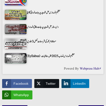
تنظیم المدارس حل شدہ پرچہ جات نورانی گائیڈ
دس سالہ حل شدہ پرچہ جات وفاق المدارس
موطا امام محمد کی شروحات مکمل 3 جلدیں
(Syllabus) تنظیم المدارس نصاب 2025 طلبہ و طالبات
Powerd By
Webpress Hub⚡
Facebook
Twitter
LinkedIn
WhatsApp