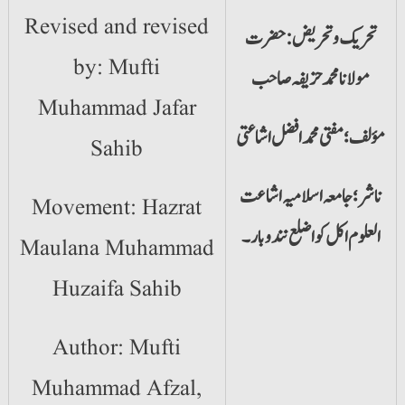
Revised and revised
تحریک و تحریض: حضرت
by: Mufti
مولانا محمد حزیفہ صاحب
Muhammad Jafar
مؤلف؛ مفتی محمد افضل اشاعتی
Sahib
ناشر؛ جامعہ اسلامیہ اشاعت
Movement: Hazrat
العلوم اکل کوا ضلع نندوبار۔
Maulana Muhammad
Huzaifa Sahib
Author: Mufti
Muhammad Afzal,