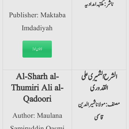
ناشر: مکتبہ امدادیہ
Publisher: Maktaba
Imdadiyah
ڈاؤن لوڈ
الشرح الثمیری علی
Al-Sharh al-
القدوری
Thumiri Ali al-
Qadoori
مصنف: مولانا ثمیرالدین
Author: Maulana
قاسمی
Samiruddin Qasmi