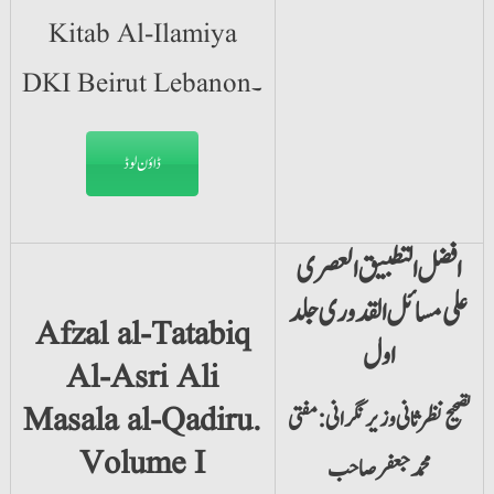
Kitab Al-Ilamiya
DKI Beirut Lebanon۔
ڈاؤن لوڈ
افضل التطبیق العصری
علی مسائل القدوری جلد
Afzal al-Tatabiq
اول
Al-Asri Ali
Masala al-Qadiru.
تصحیح نظر ثانی و زیر نگرانی: مفتی
Volume I
محمد جعفر صاحب