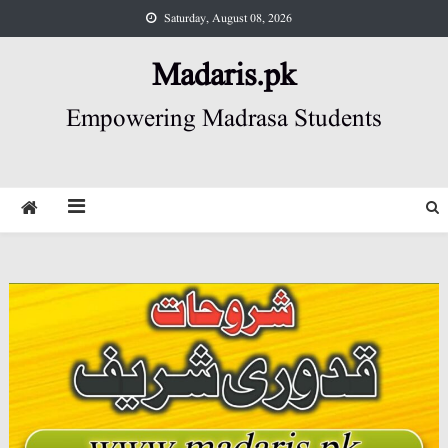
Skip
Saturday, August 08, 2026
to
content
Madaris.pk
Empowering Madrasa Students