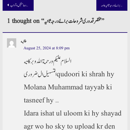
Post
ہدایۃ النحو شروحات برائے درجہ ثانیہ عامہ
گھر میں داخل ہونے کی دعا سنتیں و آداب
navigation
”
مختصر قدوری شروحات برائے درجہ ثانیہ
1 thought on “
طالبه
August 25, 2024 at 8:09 pm
السلام عليكم ورحمة الله وبركاته
التسہیل ال ضروری qudoori ki shrah hy
Molana Muhammad tayyab ki
tasneef hy …
Idara ishat ul uloom ki hy shayad
agr wo ho sky to upload kr den