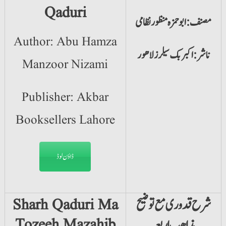
Qaduri
مصنف:ابوحمزہ منظورنظامی
Author: Abu Hamza
ناشر:اکبر بک سیلرز لاھور
Manzoor Nizami
Publisher: Akbar
Booksellers Lahore
ڈاؤن لوڈ
شرح قدوری مع توضیح
Sharh Qaduri Ma
مذاھب اربعہ
Tozeeh Mazahib