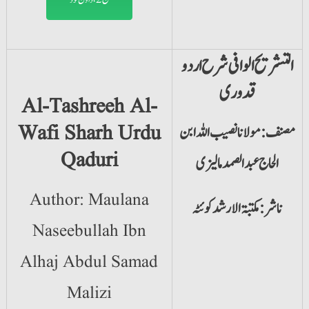
التشریح الوافی شرح اردو
قدوری
Al-Tashreeh Al-
Wafi Sharh Urdu
مصنف: مولانا نصیب اللہ ابن
Qaduri
الحاج عبدالصمد مالیزی
Author: Maulana
ناشر: مکتبۃ الارشد کوئٹہ
Naseebullah Ibn
Alhaj Abdul Samad
Malizi