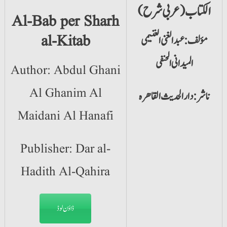
الکتاب(عربی شرح)
Al-Bab per Sharh
al-Kitab
مؤلف: عبدالغنی الغنیمی
المیدانی الحنفی
Author: Abdul Ghani
Al Ghanim Al
ناشر: دارالحدیث القاھرہ
Maidani Al Hanafi
Publisher: Dar al-
Hadith Al-Qahira
ڈاؤن لوڈ