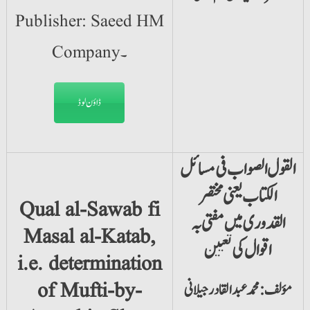
Publisher: Saeed HM
Company۔
ڈاؤن لوڈ
القول الصواب فی مسائل
الکتاب یعنی مختصر
Qual al-Sawab fi
القدوری میں مفتی بہ
Masal al-Katab,
اقوال کی تعیین
i.e. determination
of Mufti-by-
مؤلف: محمد عبدالقادر جیلانی