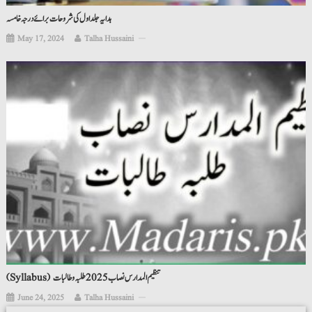
ہدایہ جلد اول کی شروحات برائے درجہ خامسہ
May 17, 2024
Talha Hussaini
(Syllabus) تنظیم المدارس نصاب 2025 طلبہ و طالبات
June 24, 2025
Talha Hussaini