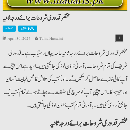
مختصر قدوری شروحات برائے درجہ ثانیہ
پی ڈی ایف کتابیں
شروحات
1
April 30, 2024
Talha Hussaini
مختصر قدوری شروحات برائے درجہ ثانیہ عامہ یہاں دستیاب ہے۔ قدوری
شریف کی تمام شروحات باآسانی ڈاؤن لوڈ کی جاسکتی ہیں۔ امید ہے اس پیج سے
آپ کافی فائدے حاصل کرسکیں گے۔ اور کتب کی تلاش کا عمل نہایت آسان
اور تیز ہوگا۔ اس پیج پر آپ کو سرچ کی مشقت سے بچاتے ہوئے تمام کتب یک
جا جمع کردی گئی ہیں۔ با آسانی تمام کتب ڈاؤن لوڈ کی جاسکتی ہیں۔
مختصر قدوری شروحات برائے درجہ ثانیہ