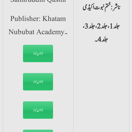
ناشر: ختم نبوت اکیڈمی
Publisher: Khatam
جلد 1، جلد 2، جلد 3،
Nububat Academy۔
جلد4۔
ڈاؤن لوڈ
ڈاؤن لوڈ
ڈاؤن لوڈ