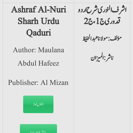
اشرف النوری شرح اردو
Ashraf Al-Nuri
قدوری ج1، ج 2
Sharh Urdu
Qaduri
مؤلف: مولانا عبدالحفیظ
Author: Maulana
ناشر: المیزان
Abdul Hafeez
Publisher: Al Mizan
ڈاؤں لوڈ
ج2، ڈاؤن لوڈ