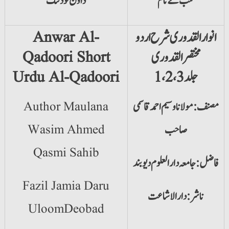
کتب کے نام
ڈاؤن لوڈ لنک
ا
نوار القدوری شرح اردو
Anwar Al-
مختصر القدوری
Qadoori Short
جلد 1،2،3
Urdu Al-Qadoori
مصنف: مولانا وسیم احمد قاسمی
Author Maulana
صاحب
Wasim Ahmed
Qasmi Sahib
فاضل: جامعہ دارالعلوم دیوبند
Fazil Jamia Daru
ناشر: دارالاشاعت
UloomDeobad