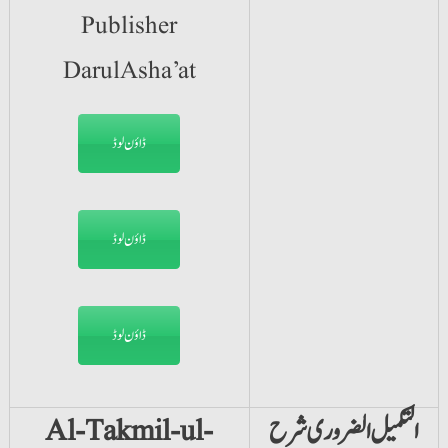
Publisher
DarulAsha’at
ڈاؤن لوڈ
ڈاؤن لوڈ
ڈاؤن لوڈ
التکمیل الضروری شرح
Al-Takmil-ul-