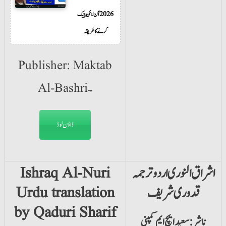
2026 آن لائن چیک
کرنے کا طریقہ
Publisher: Maktab
Al-Bashri۔
ڈاؤن لوڈ
اشراق النوری اردو ترجمہ
Ishraq Al-Nuri
قدوری شریف
Urdu translation
by Qaduri Sharif
ناشر: سعید ایچ ایم کمپنی