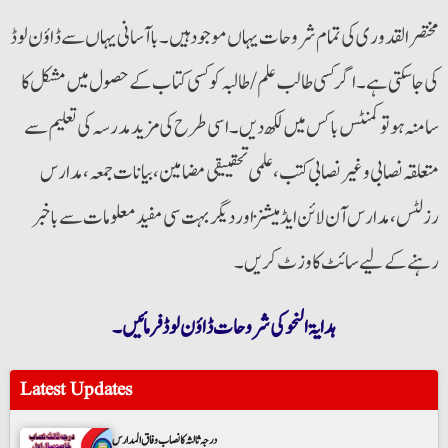
مختصر القدوری کی تمام شروحات یہاں موجود ہیں۔ باآسانی یہاں سے ڈاؤن لوڈ
کی جاسکتی ہے۔اگر کسی طالب علم/طالبہ کو کسی کتاب کے حصول میں مشکل کا
سامنہ ہو تو کمنٹس باکس میں لکھ دیں۔اسی طرح کی مزید مدرسہ کی تعلیم سے
متعلقہ نصابی و غیر نصابی کتب ،علمی تحقییقی مضامین ،بیانات جمعہ، مدارس
رزلٹس، مدارس آن لائن ایڈمیشنز اور دیگر بہت سی مفید معلومات سے باخبر
رہنے کے لیے سائٹ کا وزٹ کریں۔
ہدایۃ النحو کی شروحات ڈاؤن لوڈ فرمائیں۔
Latest Updates
درجہ ثالثہ کا نصاب وفاق المدارس