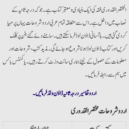
المختصر القدوری فقہ کی ایک بنیادی و معتبر کتاب ہے۔ جو کہ درجہ ثانیہ کے
نصاب میں داخل ہے۔ اس سے متعلقہ تمام عربی اردو شروحات یہاں پر مہیا
کردی گئی ہیں۔ با آسانی ڈاؤن لوڈ فرما سکتے ہیں۔ سامنے دئے گئے بٹن پر کلک
کریں اور کتاب ڈاؤن لوڈ ہونا شروع ہوجائے گی۔ مذید کتب، شروحات اور
معلومات کے حصول کے لیئے ہماری سائٹ وزٹ کرتے رہیں۔ یا کمنٹس باکس
میں ہم سے رابطہ فرمائیں۔
اردو تفاسیر درجہ ثانیہ ڈاؤن ولڈ فرمائیں۔
اردو شروحات مختصر القدوری