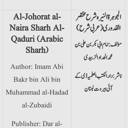
الجوہرۃ النیرہ شرح مختصر
Al-Johorat al-
القدوری (عربی شرح)
Naira Sharh Al-
Qaduri (Arabic
مؤلف: امام ابی بکر بن علی بن
Sharh)
محمد الحداد الزبیدی
Author: Imam Abi
ناشر: دارالکتب العلمیہ ڈی کے
Bakr bin Ali bin
آئی بیروت لبنان
Muhammad al-Hadad
al-Zubaidi
Publisher: Dar al-