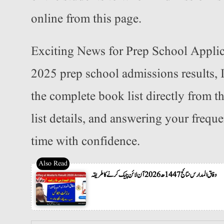
online from this page.
Exciting News for Prep School Applica
2025 prep school admissions results, 
the complete book list directly from th
list details, and answering your frequ
time with confidence.
وفاق المدارس نتائج 1447ھ 2026 آن لائن چیک کرنے کا طریقہ