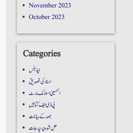
November 2023
October 2023
Categories
اپڈیٹس
اسناد کی تصدیق
الحسینی اسلامک مارٹ
پی ڈی ایف کتابیں
جمعہ کے بیانات
حل شدہ پرچہ جات