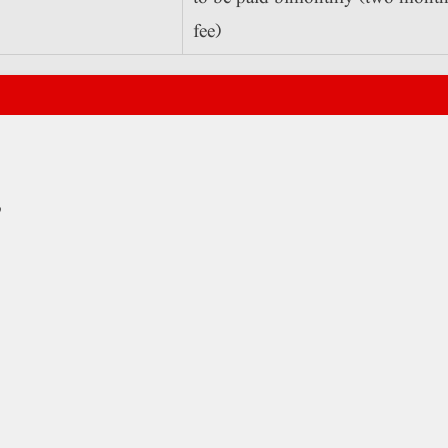
fee)
و