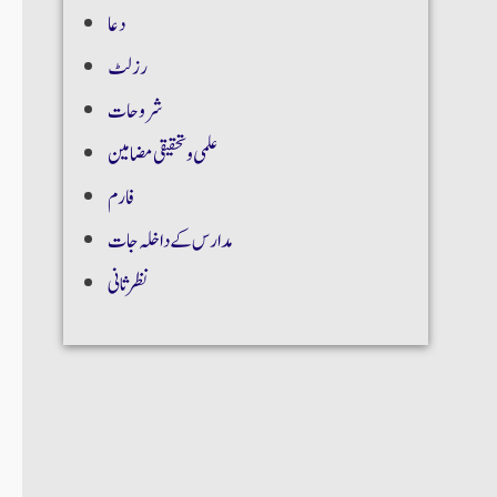
دعا
رزلٹ
شروحات
علمی و تحقیقی مضامین
فارم
مدارس کے داخلہ جات
نظر ثانی