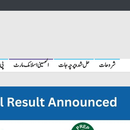
شروحات
حل شدہ پرچہ جات
الحسینی اسلامک مارٹ
پی 