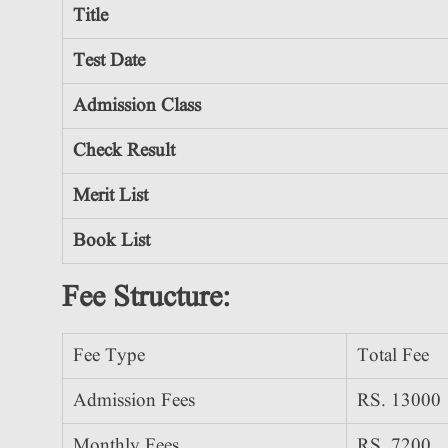
Title
Test Date
Admission Class
Check Result
Merit List
Book List
F
ee Structure:
Fee Type
Total Fee
Admission Fees
RS. 13000
Monthly Fees
RS. 7200