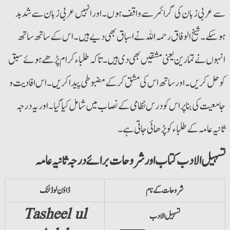
سے عربی زبان کی گرائمر سے واقف ہوں۔ اور انہیں عربی زبان سے شد بد
ہوسکے۔ شیخ الوفاق رحمہ اللہ نے اسباق بھی دیے ہیں۔ اس کے ساتھ ساتھ
انہوں نے تمارین یعنی مشقیں بھی دی ہیں۔ تاکہ طلباء کرام پڑھے ہوئے سبق
کو حل کریں۔ اور ساتھ اس کی مشق کر کے مضبوطی پیدا کریں۔ اس افادیت و
جامعیت کی بنا پراس کو درس نظامی کے نصاب میں شامل کیا گیا۔ اور یہ درجہ
ثانیہ عامہ کے طلباء کو پڑھائی جاتی ہے۔
تسہیل الادب کتاب اور شروحات برائے درجہ ثانیہ عامہ
شروحات کے نام
ڈاؤن لوڈ لنک
Tasheel ul
تسہیل الادب