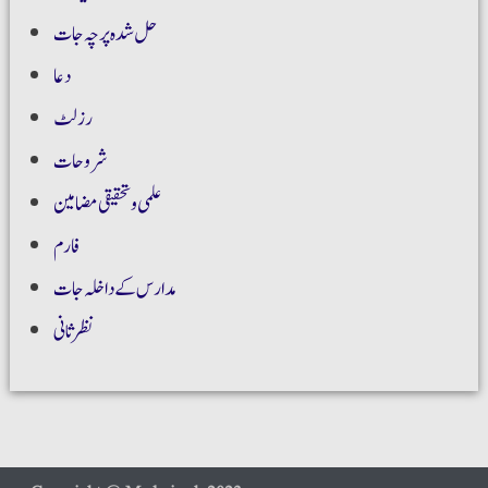
حل شدہ پرچہ جات
دعا
رزلٹ
شروحات
علمی و تحقیقی مضامین
فارم
مدارس کے داخلہ جات
نظر ثانی