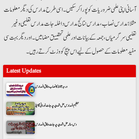
آسانی اپنی علمی ضروریات کو پورا کرسکیں۔ اسی طرح مدارس کی دیگر معلومات
مثلا؛مدارس نصاب، مدارس نتائج مدارس داخلہ جات مدارس تعلیمی وغیر
تعلیمی سرگرمیاں، جمعہ کے بیانات اور علمی تحقییق مضامیں۔اور دیگر بہت سی
مفید معلومات کے حصول کے لیے اس پیج کو وزٹ کرتے رہیں۔
Latest Updates
درجہ ثالثہ کا نصاب وفاق المدارس
تنظیم المدارس حل شدہ پرچہ جات نورانی گائیڈ
دس سالہ حل شدہ پرچہ جات وفاق المدارس