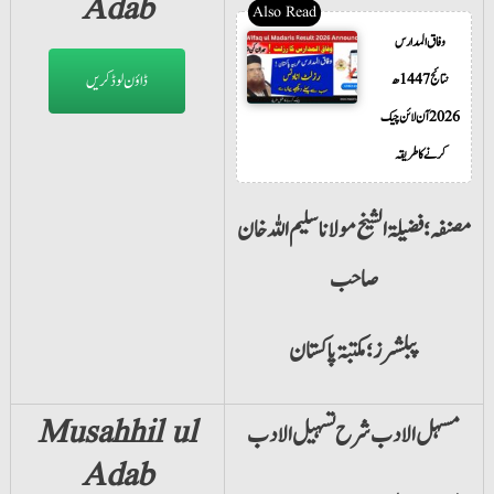
Adab
وفاق المدارس
نتائج 1447ھ
ڈاؤن لوڈ کریں
2026 آن لائن چیک
کرنے کا طریقہ
مصنفہ؛فضیلۃ الشیخ مولانا سلیم اللہ خان
صاحب
پبلشرز؛مکتبۃ پاکستان
Musahhil ul
مسہل الادب شرح تسہیل الادب
Adab