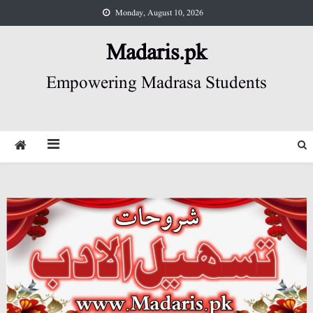
Skip
Monday, August 10, 2026
to
content
Madaris.pk
Empowering Madrasa Students