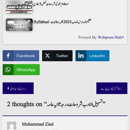
موطا امام محمد کی شروحات مکمل 3 جلدیں
(Syllabus) تنظیم المدارس نصاب 2025 طلبہ و طالبات
Powerd By
Webpress Hub⚡
Facebook
Twitter
LinkedIn
WhatsApp
Post
تفسیر درجہ ثالثہ آخری دس پارے
ارشاد الصرف شروحات برائے درجہ اولی
navigation
”
تسہیل الادب شروحات درجہ ثانیہ عامہ
2 thoughts on “
Muhammad Ziad