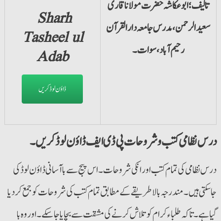
تالیف؛ابو عکاشہ حضرت مولانا قاری
Sharh
سعید الرحمن ،مدرس جامعہ دارالقرآن
Tasheel ul
رحیم آباد،سوات۔
Adab
ڈاؤن لوڈ کریں
درس نظامی کتب و شروحات پی ڈی ایف ڈاؤن لوڈ کریں۔
درس نظامی کی تمام کتب اور انکی شروحات ۔اس پیج سے باآسانی ڈاؤن لوڈ کی
جاسکتی ہیں۔ مندرجہ بالا طریقے کے مطابق تمام کتب کی شروحات کو جمع کردیا
گیا ہے۔ تاکہ طلباء کرام کو تلاش کرنے کی مشقت سے بچایا جاسکے۔ اور وہ با