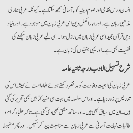
انسان درس نظامی اور علوم دینیہ کو با آسانی سمجھ سکتا ہے۔ کیونکہ عربی ہماری
مذھبی زبان ہے۔اور ہمارا مکمل دین اسی عربی زبان میں موجود ہے۔ اور بنیاد
دین قرآن مجید اسی عربی زبان میں نازل ہوا۔ اسی لیے عربی زبان سیکھنے کی
فضیلت بھی ہے۔ اوریہی جنتیوں کی زبان ہے۔
شرح تسہیل الادب درجہ ثانیہ عامہ
عربی زبان کی اہمیت و افادیت کو مدنظر رکھتے ہوئے علماء امت نے ہمیشہ اس کی
تدریس پر زور دیا ہے۔ اور اس سلسلہ میں بہت سی مفید کتابیں بھی تحریر کی گئی
ہیں۔ ان میں اسباق بھی ہیں۔ اورساتھ مشق بھی دی گئی ہے۔تاکہ طلباء کرام و
طالبات نہایت آسانی سے عربی زبان سے مناسبت پیدا کرسکیں۔اور پھر مضبوط