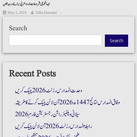
ایسا غوجی شروحات اردو عربی برائے درجہ ثانیہ
May 2, 2024
Talha Hussaini
Search
Search
Recent Posts
وحدت المدارس رزلٹ 2026 چیک کریں
وفاق المدارس نتائج 1447ھ 2026 آن لائن چیک کرنے کا طریقہ
سیلانی ویلفیئر راشن رجسٹریشن فارم 2026
رابطۃ المدارس رزلٹ 2026 آن لائن چیک کریں