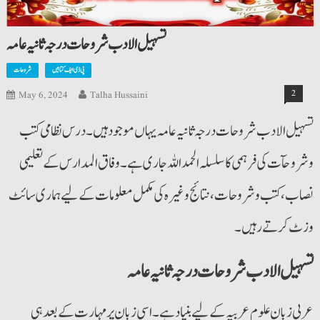
تسہیل الادب شروحات درجہ ثانیہ عامہ
پی ڈی ایف کتابیں
شروحات
2
May 6, 2024
Talha Hussaini
تسہیل الادب شروحات درجہ ثانیہ عامہ یہاں موجود ہیں۔ درس نظامی کتب
وشروحآت کی فرہمی کا سلسلہ الحمداللہ جاری ہے۔ وفاق المدارس کے تعلیمی
نصاب،کتب وشروحات،نتائج وغیرہ کی مکمل معلومات کے لیے ہماری سائٹ
وزٹ کرتے رہیں۔
تسہیل الادب شروحات درجہ ثانیہ عامہ
عربی زبان علوم عربیہ کے لیے بنیاد ہے۔ اسی زبان پر مہارت کے بعد ہی