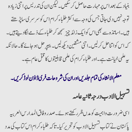
بنیاد کے بعد اس پرمہارت حاصل کرسکیں۔لیکن ان کی تدریس پر اتنی زیادہ
توجہ نہیں دی جاتی جس کی وجہ سے اکثر طلباء کرام اس کو سرسری سا پڑھتے
ہیں۔اساتذہ سے بھی اس کو ایک زائد چیز سمجھ کر طلباء کے ذمےلگا دیتے ہیں۔
کہ اس کو اتنا حل کرلیں۔اتنی مشقین دیکھ لیں۔ پیپر حل ہوجائے گا۔حالانکہ
یہ علمی خیانت ہے۔اور طلباء کرام کی علمی قابلیتوں کا قتل عام ہے۔
معلم الانشاء کی تمام جلدیں اور ان کی شروحات فری ڈاؤن لوڈ کریں۔
تسہیل الادب درجہ ثانیہ عامہ
اسی ضرورت و اہمیت کو مد ںظر رکھتے ہوئے۔ صدر وفاق المدارس العربیہ
پاکستان نے کتاب تسہیل الادب کو تحریرکیا۔ تاکہ طلباء کرام اس کتاب کی مدد