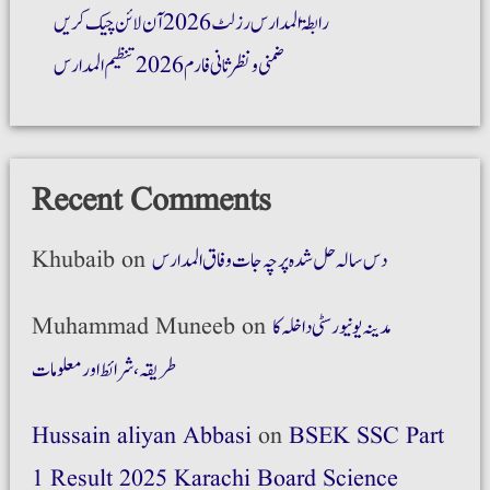
رابطۃ المدارس رزلٹ 2026 آن لائن چیک کریں
ضمنی و نظر ثانی فارم 2026 تنظیم المدارس
Recent Comments
دس سالہ حل شدہ پرچہ جات وفاق المدارس
on
Khubaib
مدینہ یونیورسٹی داخلہ کا
on
Muhammad Muneeb
طریقہ،شرائط اور معلومات
Hussain aliyan Abbasi
on
BSEK SSC Part
1 Result 2025 Karachi Board Science