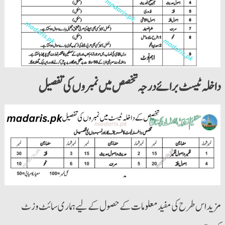
داخلہ ٹیسٹ برائے درجہ تخصص میں نمبروں کی تفصیل
مزید اس طرح کی مفید معلومات کے حصول کے لیے ہماری سائٹ وزٹ