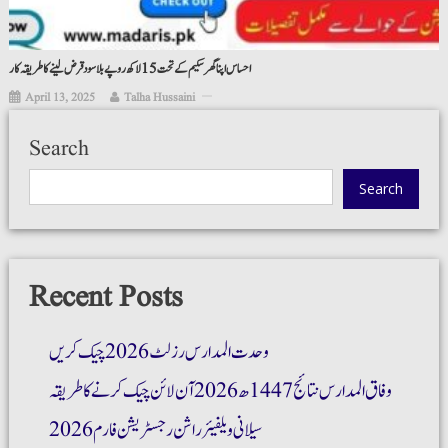
احساس اپنا گھر سکیم کے تحت 15 لاکھ روپے بلا سود قرض لینے کا طریقہ کار
April 13, 2025
Talha Hussaini
Search
Search
Recent Posts
وحدت المدارس رزلٹ 2026 چیک کریں
وفاق المدارس نتائج 1447ھ 2026 آن لائن چیک کرنے کا طریقہ
سیلانی ویلفیئر راشن رجسٹریشن فارم 2026