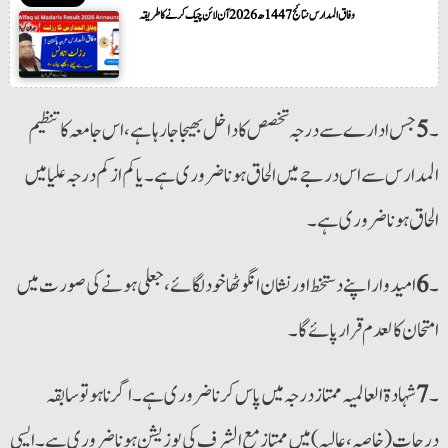
وفاق المدارس نتائج 1447ھ 2026 آن لائن چیک کرنے کا طریقہ
۔
5
جس ادارے سے درجہ تخصص کا داخل بھیجا جارہا ہے، اس جامعہ کا تنظیم
المدارس سے اس درجے میں الحاق ہونا ضروری ہے۔ یا کم از کم درجہ علیا میں
الحاق ہونا ضروری ہے۔
۔
6
امیدوار اپنے دستخط اور نشان انگوٹھا خود لگائے،جعلی ہونے کی صورت میں
امتحان کالعدم قرار پائے گا۔
۔
7
شہادۃ العالمیہ ممتاز درجہ میں پاس کرنا ضروری ہے۔اگر نا ہو تو سابقہ
درجات (خاصہ،عالیہ) میں ممتاز مع الشرف کی پوزیشن ہونا ضروری ہے۔ایسی