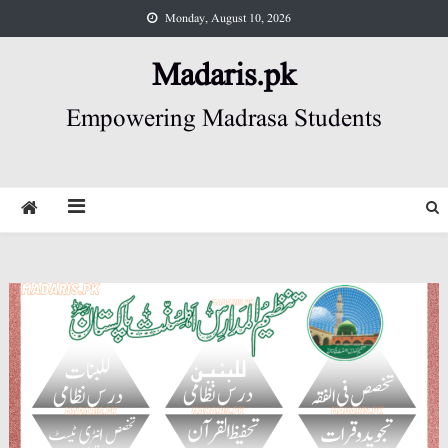
Skip
Monday, August 10, 2026
to
content
Madaris.pk
Empowering Madrasa Students