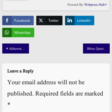
Powerd By
Webpress Hub⚡
Facebook
Twitter
LinkedIn
WhatsApp
Post
Akhuwat College Kasur Admission 2025 NTS Test Result
Bbise Quetta 10th Result 2025 Check by Roll Number
navigation
Leave a Reply
Your email address will not be
published.
Required fields are marked
*