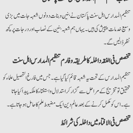
تنظیم المدارس اہل سنت پاکستان نے بنین و بنات دونوں شعبہ جات میں بڑی
وسیع خدمات پپیش کی ہیں۔ یہاں ہم شعبہ بنین کے نصاب اور درجات پر کچھ
نظر ڈالیں گے۔
تخصص فی الفقہ داخلہ کا طریقہ و فارم تنظیم المدارس اہل سنت
تنظیم المدارس کے تحت یہ شعبہ قائم کیا گیا ہے۔ جس میں فارغ التحصیل علماء کو
تحقیق تو تخریج کے مراحل سے گزار کر استدلال و استفتاء کا ملکہ پیدا کیا جاتا
ہے۔ اس کو مکمل کرنے کے بعد عالم دین ایک مضبوط علم کا حامل ہوجاتا ہے۔
تخصص فی الافتاء میں داخلہ کی شرائط