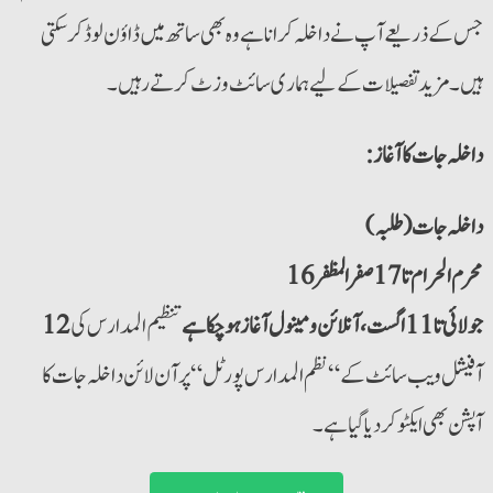
جس کے ذریعے آپ نے داخلہ کرانا ہے وہ بھی ساتھ میں ڈاؤن لوڈ کرسکتی
ہیں۔ مزید تفصیلات کے لیے ہماری سائٹ وزٹ کرتے رہیں۔
:داخلہ جات کا آغاز
داخلہ جات (طلبہ)
16 محرم الحرام تا 17 صفر المظفر
12 جولائی تا 11 اگست ، آنلائن و مینول آغاز ہو چکا ہے
تنظیم المدارس کی
آفیشل ویب سائٹ کے “نظم المدارس پورٹل“ پر آن لائن داخلہ جات کا
آپشن بھی ایکٹو کر دیا گیا ہے ۔