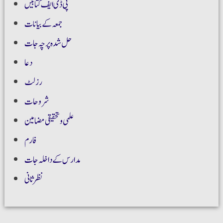
پی ڈی ایف کتابیں
جمعہ کے بیانات
حل شدہ پرچہ جات
دعا
رزلٹ
شروحات
علمی و تحقیقی مضامین
فارم
مدارس کے داخلہ جات
نظر ثانی