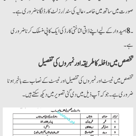
صورت میں ساتھ میں خاصہ ،عالیہ کی سند/رزلٹ کارڈ لگانا ضروری ہے۔
۔
8
امیدوار کے لیے اپنے ذاتی شناختی کارڈ کی ایک کاپی منسلک کرنا ضروری
ہے۔
تخصص میں داخلہ کا طریقہ اور نمبروں کی تفصیل
تخصص میں ٹیسٹ اور نمبروں کی تفصیل اور ٹیسٹ کے نصاب سے باخبر ہونا
ضروری ہے۔ جو کہ آپ ذیل میں دی گئی تصویر میں دیکھ سکتے ہیں۔