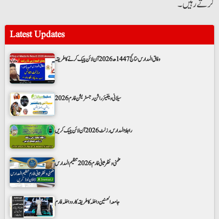
کرتے رہیں۔
Latest Updates
وفاق المدارس نتائج 1447ھ 2026 آن لائن چیک کرنے کا طریقہ
سیلانی ویلفیئر راشن رجسٹریشن فارم 2026
رابطۃ المدارس رزلٹ 2026 آن لائن چیک کریں
ضمنی و نظر ثانی فارم 2026 تنظیم المدارس
جامعہ الحسنین داخلہ کا طریقہ کار و داخلہ فارم