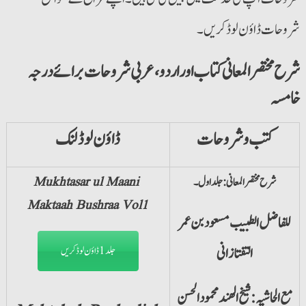
شروحات ڈاؤن لوڈ کریں۔
شرح مختصرالمعانی کتاب اور اردو،عربی شروحات برائے درجہ
خامسہ
کتب و شروحات
ڈاؤن لوڈ لنک
شرح مختصر المعانی :جلد اول۔
Mukhtasar ul Maani
Maktaah Bushraa Vol1
للفاضل الطبیب مسعود بن عمر
التفتازانی
جلد1 ڈاؤن لوڈ کریں
مع الحاشیہ: شیخ الھند محمود الحسن