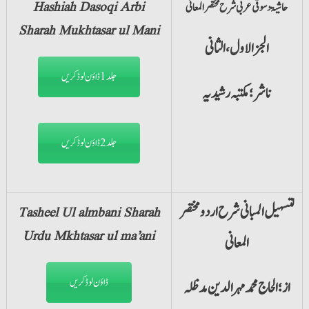
حاشیۃ دسوقی عربی شرح مختصر المعانی
Hashiah Dasoqi Arbi
Sharah Mukhtasar ul Mani
الجزالاول،الثانی
جلد1 ڈاؤن لوڈ کریں
ناشر؛ مکتبہ رشیدیہ
جلد2 ڈاؤن لوڈ کریں
لتسہیل المبانی شرح اردو مختصر
Tasheel Ul almbani Sharah
Urdu Mkhtasar ul ma’ani
المعانی
ڈاؤن لوڈ کریں
از؛ الحاج محمد مہرالدین مدظلہ