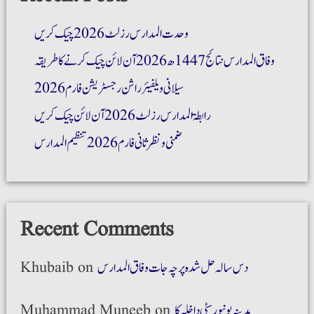
وحدت المدارس رزلٹ 2026 چیک کریں
وفاق المدارس نتائج 1447ھ 2026 آن لائن چیک کرنے کا طریقہ
سیلانی ویلفیئر راشن رجسٹریشن فارم 2026
رابطۃ المدارس رزلٹ 2026 آن لائن چیک کریں
ضمنی و نظر ثانی فارم 2026 تنظیم المدارس
Recent Comments
دس سالہ حل شدہ پرچہ جات وفاق المدارس
on
Khubaib
مدینہ یونیورسٹی داخلہ کا
on
Muhammad Muneeb