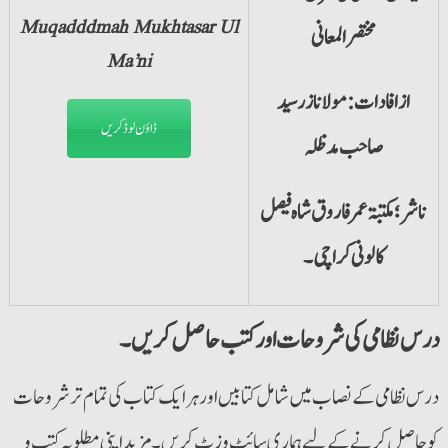
Muqadddmah Mukhtasar Ul
مختصر المعانی
Ma’ni
ازافادات: مولانا زرسید
ڈاؤن لوڈ کریں
صاحب مدظلہ
ناشر؛ مکتبۃ عمر فاروق شاہ فیصل
کالونی کراچی۔
درس نظامی کی شروحات اور کتب حاصل کریں۔
درس نظامی کے نصاب میں شامل کتابیں اورہر ایک کتاب کی تمام تر شروحات
کو حاصل کرنے کے لیے ہماری سائٹ وزٹ کریں۔ مزید اپنی مطلوبہ کتب و