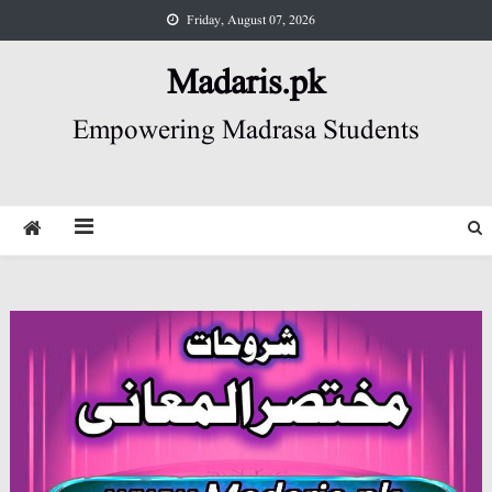
Skip
Friday, August 07, 2026
to
content
Madaris.pk
Empowering Madrasa Students