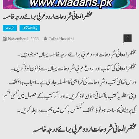
مختصرالمعانی شروحات اردوعربی برائے درجہ خامسہ
پی ڈی ایف کتابیں
شروحات
0
November 4, 2023
Talha Hussaini
مختصرالمعانی شروحات اردوعربی برائے درجہ خامسہ یہاں موجود ہیں۔
مختصرالمعانی کی کتاب اور اردع عربی شروحات یہاں سے ڈاؤن لوڈ کریں۔
درس نظامی کتب و شروحات کی فراہمی کا سلسلہ جاری ہے۔ احباب بلا تکلف
اپنی مطلوبہ کتب با آسانی ڈاؤن لوڈ کریں۔ اور اگر کتب کے حصول میں کسی قسم
کی پریشانی کا سامنہ ہو تو بلا تکلف کمنٹس باکس میں ہم سے رابطہ کریں۔
مختصرالمعانی شروحات اردوعربی برائے درجہ خامسہ