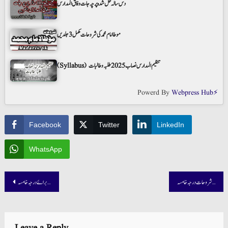
دس سالہ حل شدہ پرچہ جات وفاق المدارس
موطا امام محمد کی شروحات مکمل 3 جلدیں
(Syllabus) تنظیم المدارس نصاب 2025 طلبہ و طالبات
Powerd By
Webpress Hub⚡
Facebook
Twitter
LinkedIn
WhatsApp
Post
الانتباہات المفیدہ شروحات درجہ خامسہ
حسامی اردو،عربی شروحات برائے درجہ خامسہ
navigation