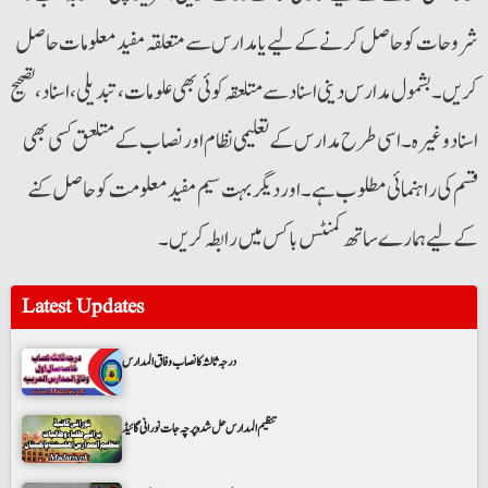
شروحات کو حاصل کرنے کے لیے یا مدارس سے متعلقہ مفید معلومات حاصل
کریں۔ بشمول مدارس دینی اسناد سے متلعقہ کوئی بھی علومات،تبدیلی،اسناد،تصحیح
اسناد وغیرہ۔ اسی طرح مدارس کے تعلیمی نظام اور نصاب کے متلعق کسی بھی
قسم کی راہنمائی مطلوب ہے۔ اور دیگر بہت سیم مفید معلومت کو حاصل کنے
کے لیے ہمارے ساتھ کمنٹس باکس میں رابطہ کریں۔
Latest Updates
درجہ ثالثہ کا نصاب وفاق المدارس
تنظیم المدارس حل شدہ پرچہ جات نورانی گائیڈ