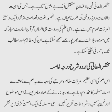
مختصرالمعانی فن بلاغت پر مشتمل ایک بے مثال کتاب ہے۔ جس کی اہمیت
وافادیت روز ِروشن کی طرح عیاں ہے۔ علم بلاغت و فصاحت ازخود ایک وسیع
المرتبت علوم میں سے ہے۔ اسی علم کی بدولت ہی انسان قرآن احادیث مبارکہ
میں موجود بلاغت سے بھرپور جملے سمجھ سکتا ہے۔ ان کی مفاہیم اور مطالب
تک با آسانی پہنچ سکتا ہے۔
مختصر المعانی کی اردو شرح درجہ خامسہ
اس علم کی اسی عظیم المرتبت مقام و مرتبے کی وجہ سےیہ علم سے ہمیشہ سے
امت مسلمہ کا مخدوم رہا ہے۔ اور ہر زمانے کے علماء و ماہرین نے اس موضوع
اور فن پر کتب و شروحات تحریر کیں۔ اسی سلسلہ کی ایک احسن کڑی زیر نظر