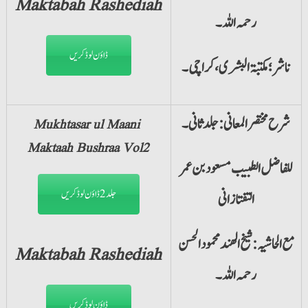
Maktabah Rashediah
رحمہ اللہ۔
ڈاؤن لوڈ کریں
ناشر؛ مکتبۃ البشری،کراچی۔
شرح مختصر المعانی:جلد ثانی۔
Mukhtasar ul Maani
Maktaah Bushraa Vol2
للفاضل الطبیب مسعود بن عمر
جلد2 ڈاؤن لوڈ کریں
التفتازانی
مع الحاشیہ: شیخ الھند محمود الحسن
Maktabah Rashediah
رحمہ اللہ۔
ڈاؤن لوڈ کریں