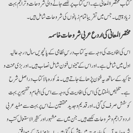
کتاب مختصراالمعانی ہے۔ اس کتاب پرلکھے جانے والی شروحات وتراجم بہت
زیادۃ ہیں۔ جس میں تقریبا تمام زبانوں کی شروحات شامل ہیں۔
مختصر المعانی کی اردع عربی شروحات خاسمہ
اس کی افادیت کی وجہ سے یہ کتاب درس ِنظامی کے پانچویں سال درجہ عالیہ
اول میں شامل ہے۔ اوراس کے تینوں فنون شامل نصاب ہیں۔ اور بڑی محنت و
تاکید کے ساتھ یہ فنون پڑھائے جاتے ہیں۔ مذکورہ بالا کتاب دراصل شرح
ہے۔ تلخیص المفتاح کی اس کی افادیت کی وجہ سےاس کی افہام و تفہیم پر بہت
کوشش صرف کی گئی۔ اور قدیم و جدید محققین نے اس پر بہت سے مفید عربی
اردو تراجم و شروحات لکھے ہیں۔ جن میں سے مشہور اور کثیر الاستعمال کتب و
شروحات آپ کی خدمت میں پیش کی گئی ہیں۔ اپنے مزاج کے موافق