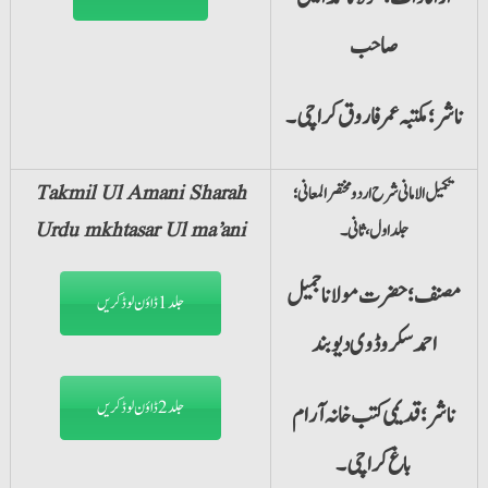
صاحب
ناشر؛ مکتبہ عمر فاروق کراچی۔
تکمیل الامانی شرح اردو مختصر المعانی؛
Takmil Ul Amani Sharah
جلداول،ثانی۔
Urdu mkhtasar Ul ma’ani
مصنف؛ حضرت مولانا جمیل
جلد1 ڈاؤن لوڈ کریں
احمد سکروڈوی دیوبند
جلد2 ڈاؤن لوڈ کریں
ناشر؛ قدیمی کتب خانہ آرام
باغ کراچی۔