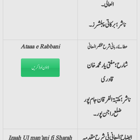
العالی۔
ناشر؛ برکاتی پبلشرز۔
عطائے ربانی شرح مختصر المعانی
Ataaa e Rabbani
شارح؛ مفتی یار محمد خان
ڈاؤن لوڈ کریں
قادری
ناشر؛ مکتبۃ الفرقان جام پور
ضلع راجن پور۔
ایضاح المعانی فی شرح مقدمہ
Izaah Ul man’ani fi Sharah