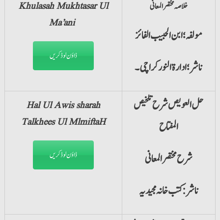
خلاصہ مختصر المعانی
Khulasah Mukhtasar Ul
Ma’ani
مولفہ؛ ابن الحبیب الفائز
ڈاؤن لوڈ کریں
ناشر؛ ادارۃ النورکراچی۔
حل العویص شرح تلخیص
Hal Ul Awis sharah
Talkhees Ul MlmiftaH
المفتاح
ڈاؤن لوڈ کریں
شرح مختصرالمعانی
ناشر: کتب خانہ مجیدیہ