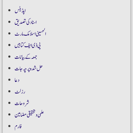
اپڈیٹس
اسناد کی تصدیق
الحسینی اسلامک مارٹ
پی ڈی ایف کتابیں
جمعہ کے بیانات
حل شدہ پرچہ جات
دعا
رزلٹ
شروحات
علمی و تحقیقی مضامین
فارم