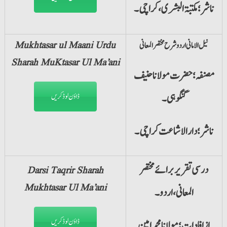
ناشر؛ مکتبۃ البشری،کراچی۔
نیل الامانی اردو شرح مختصرالمعانی
Mukhtasar ul Maani Urdu
Sharah MuKtasar Ul Ma’ani
مصنفہ؛ حضرت مولانا حنیف
گنگوہی۔
ڈاؤن لوڈ کریں
ناشر؛ دارالاشاعت کراچی۔
درسی تقریر برائے مختصر
Darsi Taqrir Sharah
Mukhtasar Ul Ma’ani
المعانی ،اردو ۔
ڈاؤن لوڈ کریں
ازافادات؛ مولانا محمد امین