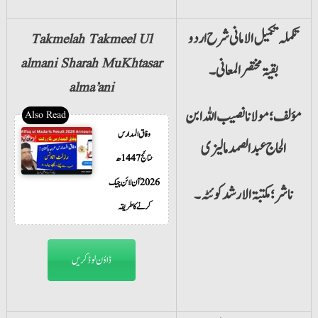
تکملہ تکمیل الامانی شرح اردو
Takmelah Takmeel Ul
almani Sharah MuKhtasar
بقیۃ مختصر المعانی۔
alma’ani
مؤلف؛ مولانا نصیب اللہ ابن
وفاق المدارس
الحاج عبدالصمد مالیزی
نتائج 1447ھ
2026 آن لائن چیک
ناشر؛ مکتبۃ الارشد کوئٹہ۔
کرنے کا طریقہ
ڈاؤن لوڈ کریں