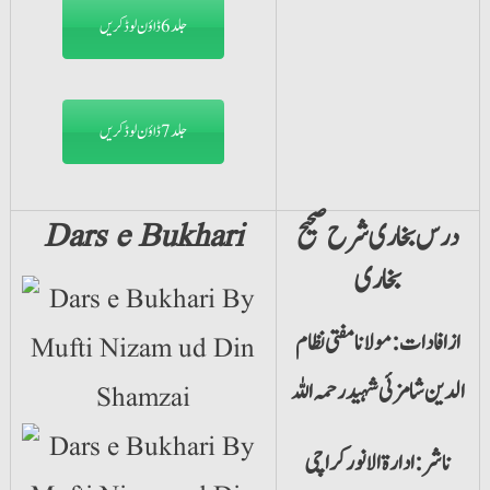
جلد6 ڈاؤن لوڈ کریں
جلد7 ڈاؤن لوڈ کریں
درس بخاری شرح صحیح
Dars e Bukhari
بخاری
از افادات: مولانا مفتی نظام
الدین شامزئی شہید رحمہ اللہ
ناشر: ادارۃ الانور کراچی