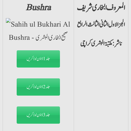
المعروف البخاری شریف
Bushra
الجزالاول الثانی الثالث الرابع
ناشر: مکتبۃ البشری کراچی
جلد1 ڈاؤن لوڈ کریں
جلد2 ڈاؤن لوڈ کریں
جلد3 ڈاؤن لوڈ کریں