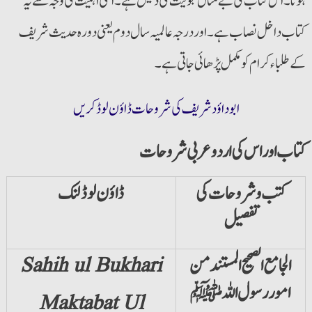
ہونا۔ اس کتاب کی بے مثال قبولیت کی دلیل ہے۔ اسی اہمیت کی وجہ سے یہ
کتاب داخل نصاب ہے۔ اور درجہ عالمیہ سال دوم یعنی دورہ حدیث شریف
کے طلباء کرام کو مکمل پڑھائی جاتی ہے۔
ابو داؤد شریف کی شروحات ڈاؤن لوڈ کریں
کتاب اور اس کی اردو عربی شروحات
کتب و شروحات کی
ڈاؤن لوڈ لنک
تفصیل
الجامع الصحیح المستند من
Sahih ul Bukhari
امور رسول اللہ ﷺ
Maktabat Ul