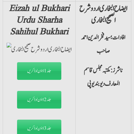
ایضاح البخاری اردو شرح
Eizah ul Bukhari
الصحیح البخاری
Urdu Sharha
Sahihul Bukhari
افادات؛ سید فخر الدین احمد
صاحب
ناشرز: مکتبہ مجلس قاسم
جلد1 ڈاؤن لوڈ کریں
المعارف دیوبند یوپی
جلد2 ڈاؤن لوڈ کریں
جلد3 ڈاؤن لوڈ کریں