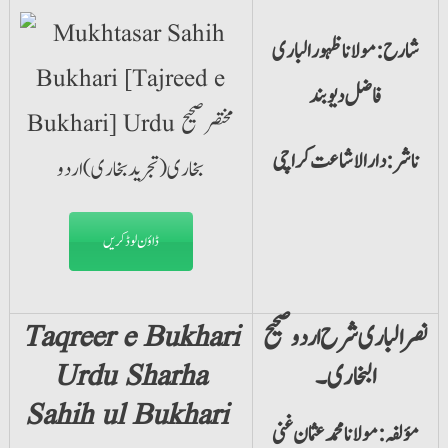
شارح: مولانا ظہورالباری
فاضل دیوبند
ناشر: دارالاشاعت کراچی
ڈاؤن لوڈ کریں
نصر الباری شرح اردو صحیح
Taqreer e Bukhari
البخاری۔
Urdu Sharha
Sahih ul Bukhari
مؤلفہ: مولانا محمد عثمان غنی