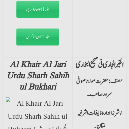
جلد1 ڈاؤن لوڈ کریں
جلد2 ڈاؤن لوڈ کریں
الخیرالجاری فی صحیح البخاری
Al Khair Al Jari
Urdu Sharh Sahih
مصنف: حضرت مولانا صوفی
ul Bukhari
سرور صاحب۔
ناشرز؛ ادارہ تالیفات اشرفیہ
ملتان۔