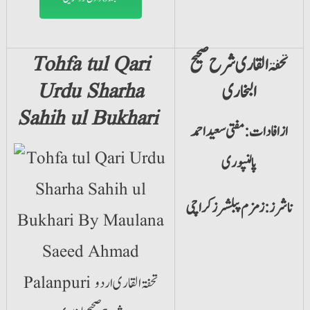
تحفۃ القاری شرح صحیح
Tohfa tul Qari
البخاری
Urdu Sharha
Sahih ul Bukhari
ازافادات: مفتی سعید احمد
پالنپوری
ناشرز: زمزم پبلشرزکراچی