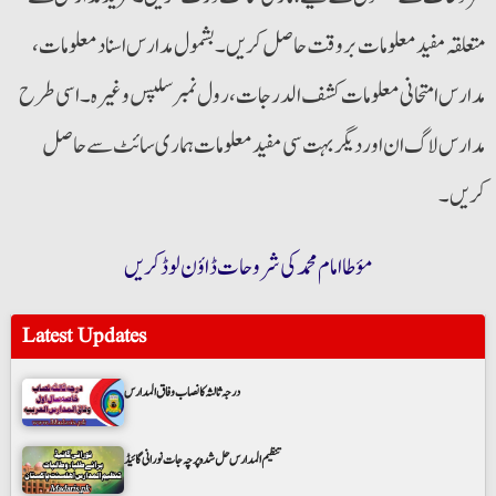
متعلقہ مفید معلومات بروقت حاصل کریں۔ بشمول مدارس اسناد معلومات،
مدارس امتحانی معلومات کشف الدرجات،رول نمبر سلپس وغیرہ۔ اسی طرح
مدارس لاگ ان اور دیگر بہت سی مفید معلومات ہماری سائٹ سے حاصل
کریں۔
مؤطا امام محمد کی شروحات ڈاؤن لوڈ کریں
Latest Updates
درجہ ثالثہ کا نصاب وفاق المدارس
تنظیم المدارس حل شدہ پرچہ جات نورانی گائیڈ