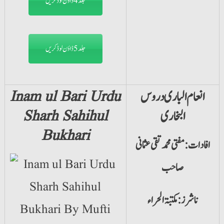
جلد4 ڈاؤن لوڈ کریں
جلد5 ڈاؤن لوڈ کریں
انعام الباری دروس
Inam ul Bari Urdu
البخاری
Sharh Sahihul
Bukhari
افادات: مفتی محمد تقی عثمانی
صاحب
ناشرز: مکتبۃ الحراء