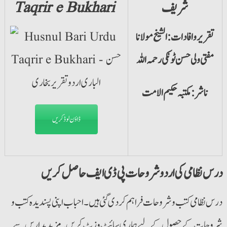
شریف
Taqrir e Bukhari
تقریر و افادات: الشیخ مولانا
مفتی ولی حسن ٹونکی رحمہ اللہ
ناشر: مکتبہ حکیم الامت
ڈاؤن لوڈ کریں
درس نظامی کی اردو شروحات پی ڈی ایف حاصل کریں
درس نظامی کتب و شروحات فراہم کردی گئی ہیں۔ احباب اپنی پسندیدہ کتب و
شروحات کے حصول کے لیے ہماری سائٹ وزٹ کریں۔ مزید مدارس سے