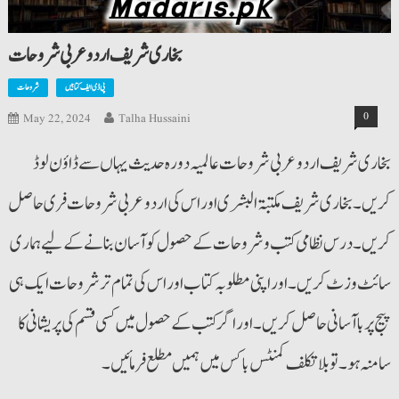
بخاری شریف اردو عربی شروحات
پی ڈی ایف کتابیں
شروحات
0
May 22, 2024
Talha Hussaini
بخاری شریف اردو عربی شروحات عالمیہ دورہ حدیث یہاں سے ڈاؤن لوڈ
کریں۔ بخاری شریف مکتبۃ البشری اوراس کی اردوعربی شروحات فری حاصل
کریں۔ درس نظامی کتب وشروحات کے حصول کو آسان بنانے کے لیے ہماری
سائٹ وزٹ کریں۔ اوراپنی مطلوبہ کتاب اوراس کی تمام ترشروحات ایک ہی
پیج پرباآسانی حاصل کریں۔ اوراگرکتب کے حصول میں کسی قسم کی پریشانی کا
سامنہ ہو۔ توبلاتکلف کمنٹس باکس میں ہمیں مطلع فرمائیں۔