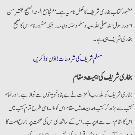
اموررسول اللہ صلی اللہ علیہ و سلم وسننہ وایامہ۔ جبکہ مشہورنام اس کا صحیح
بخاری شریف ہی ہے۔
مسلم شریف کی شروحات ڈاؤن لوڈ کریں
بخاری شریف کی اہمیت و مقام
بخاری شریف کواللہ رب العزت نے بے پناہ قبولیتوں سے نوازا ہے۔ اور تمام
کتب سے بڑھ کر کتب احادیث میں مقام اس کو ملا۔ اسی طرح تمام کتب میں
اس کا مقام سب سے اوپر ہے۔ اس کے ساتھ ہی اس کی صحت پر اجماع امت کا