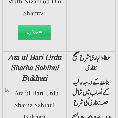
ڈاؤن لوڈ کریں
عطاء الباری شرح صحیح
Ata ul Bari Urdu
بخاری
Sharha Sahihul
Bukhari
بنات کے درجہ عالمیہ
کے نصاب میں شامل
حصہ بخاری کی شرح