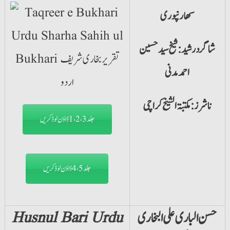
سھارنپوری
شاگرد رشید: شیخ سید حسین
احمد مدنی
ناشرز: مکتبۃ الشیخ کراچی
جلد1،2،3 ڈاؤن لوڈ کریں
جلد4،5 ڈاؤن لوڈ کریں
حسن الباری علی البخاری
Husnul Bari Urdu