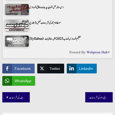
دس سالہ حل شدہ پرچہ جات وفاق المدارس
موطا امام محمد کی شروحات مکمل 3 جلدیں
(Syllabus) تنظیم المدارس نصاب 2025 طلبہ و طالبات
Powerd By
Webpress Hub⚡
Facebook
Twitter
LinkedIn
WhatsApp
Post
سنن ابی داؤد کی شروحات
ترمذی شریف کی شروحات
navigation