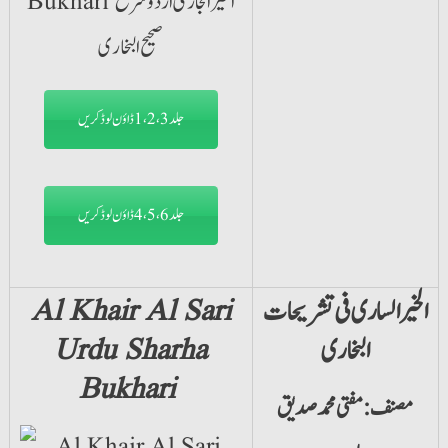
جلد1،2،3 ڈاؤن لوڈ کریں
جلد4،5،6 ڈاؤن لوڈ کریں
الخیر الساری فی تشریحات
Al Khair Al Sari
البخاری
Urdu Sharha
Bukhari
مصنف: مفتی محمد صدیق