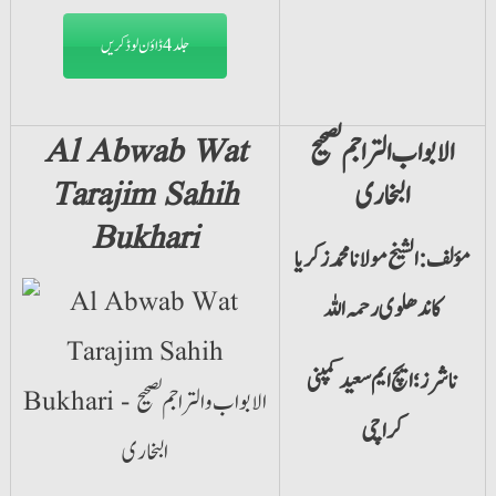
جلد4 ڈاؤن لوڈ کریں
الابواب التراجم لصحیح
Al Abwab Wat
البخاری
Tarajim Sahih
Bukhari
مؤلف: الشیخ مولانا محمد زکریا
کاندھلوی رحمہ اللہ
ناشرز؛ ایچ ایم سعید کمپنی
کراچی