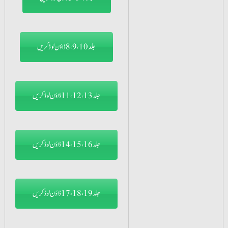
جلد8،9،10 ڈاؤن لوڈ کریں
جلد11،12،13 ڈاؤن لوڈ کریں
جلد14،15،16 ڈاؤن لوڈ کریں
جلد17،18،19 ڈاؤن لوڈ کریں