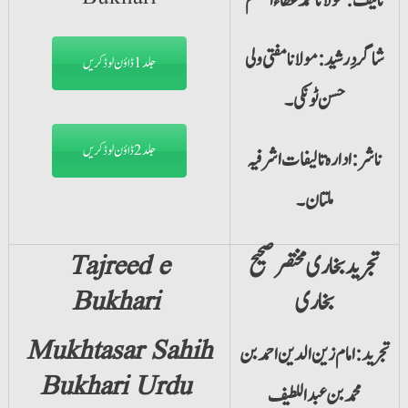
تالیف: مولانا محمد عطاء المنعم
شاگردِ رشید: مولانا مفتی ولی
جلد1 ڈاؤن لوڈ کریں
حسن ٹونکی۔
جلد2 ڈاؤن لوڈ کریں
ناشر: ادارہ تالیفات اشرفیہ
ملتان۔
تجرید بخاری مختصر صحیح
Tajreed e
بخاری
Bukhari
Mukhtasar Sahih
تجرید: امام زین الدین احمد بن
Bukhari Urdu
محمد بن عبد اللطیف