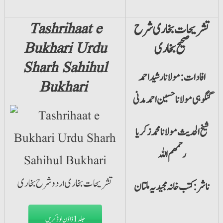
تشریحات بخاری شرح
Tashrihaat e
صحیح بخاری
Bukhari Urdu
Sharh Sahihul
افادات: مولانا رشید احمد
Bukhari
گنگوہی مولانا حسین احمد مدنی
شیخ الحدیث مولانا محمد زکریا
رحمھم اللہ
ناشر: کتب خانہ مجیدیہ ملتان
جلد1 ڈاؤن لوڈ کریں