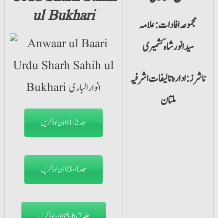
ul Bukhari
مجموعہ افادات: علامہ
سیدانورشاہ کشمیری
ناشرز: ادارہ تالیفات اشرفیہ
ملتان
جلد1،2 ڈاؤن لوڈ کریں
جلد3،4 ڈاؤن لوڈ کریں
جلد5،6،7 ڈاؤن لوڈ کریں