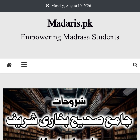
Skip
Monday, August 10, 2026
to
content
Madaris.pk
Empowering Madrasa Students