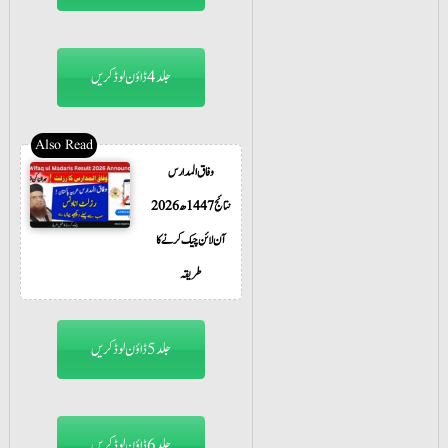
جلد4 ڈاؤن لوڈ کریں
وفاق المدارس
نتائج 1447ھ 2026
آن لائن چیک کرنے کا
طریقہ
جلد5 ڈاؤن لوڈ کریں
جلد6 ڈاؤن لوڈ کریں