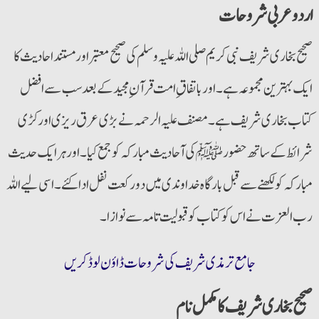
اردو عربی شروحات
صحیح بخاری شریف نبی کریم صلی اللہ علیہ وسلم کی صحیح معتبر اورمستند احادیث کا
ایک بہترین مجموعہ ہے۔ اورباتفاق ِامت قرآن ِمجید کے بعد سب سے افضل
کتاب بخاری شریف ہے۔ مصنف علیہ الرحمہ نے بڑی عرق ریزی اورکڑی
شرائط کے ساتھ حضورﷺ کی آحادیث مبارکہ کو جمع کیا۔ اورہرایک حدیث
مبارکہ کولکھنے سے قبل بارگاہ خداوندی میں دو رکعت نفل ادا کئے۔ اسی لیے اللہ
رب العزت نے اس کو کتاب کو قبولیت تامہ سے نوازا۔
جامع ترمذی شریف کی شروحات ڈاؤن لوڈ کریں
صحیح بخاری شریف کا مکمل نام