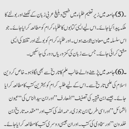
۔
(5)
جامعہ میں زیرتعلیم طلباء میں فصیح و بلیغ عربی زبان کے لکھنے اور بولنے کا
ملکہ پیدا کیا جائے۔ اس لیے ایسی کتابوں کا طلباء کرام کو مطالعہ کرایا جائے۔ جو
اس سلسلہ میں معاون ثابت ہوں۔ اور طلباء کرام کو بولنے اور تلفظ کی ایسی
مشق کرائی جائے۔ جس سے زبان کی کمزوریاں دورکی جا سکیں۔
۔(6)
جامعہ میں پڑھنے والے طالب علم کا تاریخ سے بھی لگاؤ ہو۔ خاص کر دین
اسلام کی علمی تاریخ سے۔ اس کے لیے طلبہ کرام کو بہترین کتب کا مطالعہ کرایا
جائے۔ جیسے ابن قتیبہ کی تصنیف “المعارف” اور ابن سید الناس کی “عیون
الشمائل” اور اسی طرح ابن جوزی رحمہ اللہ کی کتب اور “مقدمہ تاریخ ابن
خلدون” اور سخاوی کی کتب۔ اوران جیسی دوسری کتب کا مطالعہ کرایا جائے۔