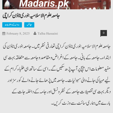
جامعہ علوم الاسلامیہ بنوری ٹاؤن کراچی
اپڈیٹس
مدارس کے داخلہ جات
0
February 8, 2025
Talha Hussaini
جامعہ علوم الاسلامیہ بنوری ٹاؤن کراچی تعارفی نظرمیں۔ جامعہ بنوری ٹاؤن کی
ابتداء۔ جامعہ کے بانی۔ جامعہ کے اغراض و مقاصد وجامعہ سے متعلقہ بہت سی
مفید معلومات اس پیج پر آپ پڑھ سکیں گے۔ اسی کے ساتھ ہی طلباء کرام کے
لیے مہیا کی جانے والی سہولیات۔ جامعہ میں پڑھائے جانے والے کورسز اور
دیگر بہت سی تفصیلات جامعہ کے نظر و نسق اور جامہ کے داخلہ جات کے
بارے میں ہماری سائٹ سے وزٹ کریں۔