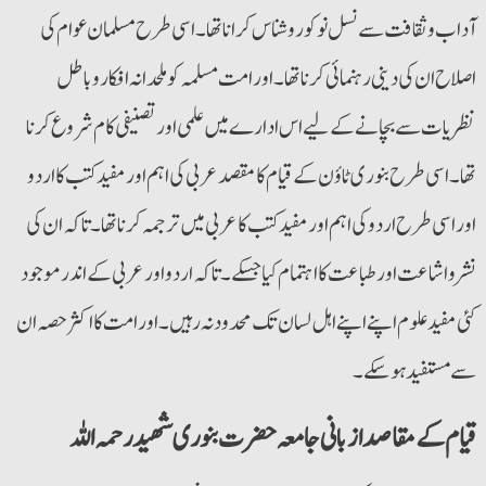
آداب و ثقافت سے نسل نوکوروشناس کرانا تھا۔ اسی طرح مسلمان عوام کی
اصلاح ان کی دینی رہنمائی کرنا تھا۔ اورامت مسلمہ کو ملحدانہ افکار و باطل
نظریات سے بچانے کے لیے اس ادارے میں علمی اور تصنیفی کام شروع کرنا
تھا۔ اسی طرح بنوری ٹاؤن کے قیام کا مقصد عربی کی اہم اور مفید کتب کا اردو
اور اسی طرح اردو کی اہم اورمفید کتب کا عربی میں ترجمہ کرنا تھا۔ تاکہ ان کی
نشرواشاعت اور طباعت کا اہتمام کیا جسکے۔ تاکہ اردواورعربی کے اندر موجود
کئی مفید علوم اپنے اپنے اہل لسان تک محدود نہ رہیں۔ اور امت کا اکثر حصہ ان
سے مستفید ہو سکے۔
قیام کے مقاصد از بانی جامعہ حضرت بنوری شھید رحمہ اللہ