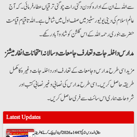
سے اللہ نے ان کے ادارہ کو دن دگنی رات چوگنی ترقیاں عطاء فرمائی۔ کہ آج
عالم اسلام کی دینی یونیورسٹیز میں صف اول میں شامل ہے۔ اللہ تاقیام قیامت
حضرت بنوری رحمہ اللہ کے اس گلشن کو شاد وآباد رکھے۔
مدارس داخلہ جات و تعارف جامعات و سالانہ امتحانات انفارمیشنز
مزید اسی طرح مدارس و جامعات کے تعارف اور داخلہ جات وغیرہ کا مکمل
طریقہ حاصل کریں۔ اسی طرح مدارس کی نصابی وغیر نصابی کتب اور
شروحات ہماری اس سائٹ سے فری حاصل کریں۔
Latest Updates
وفاق المدارس نتائج 1447ھ 2026 آن لائن چیک کرنے کا طریقہ