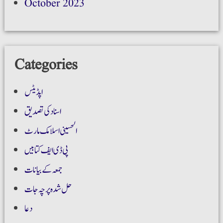
October 2023
Categories
اپڈیٹس
اسناد کی تصدیق
الحسینی اسلامک مارٹ
پی ڈی ایف کتابیں
جمعہ کے بیانات
حل شدہ پرچہ جات
دعا