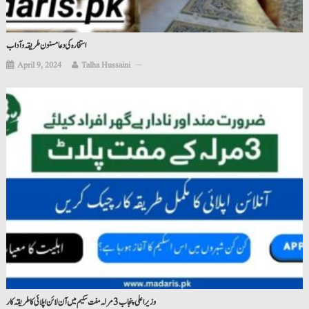
استخارہ کی دعا مسنون طریقہ و آداب
April 9, 2024
Talha Hussaini
وزیراعلی پنجاب 3 مرلہ مفت سکیم میں آن لائن اپلائی کا طریقہ کار