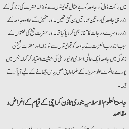
میں برکت ڈال کر جامعہ کو بے مثال قبولیتوں سے نوازا۔ حضرت کی زندگی کے
اندر ہی جامعہ کی دو تین عمارتیں بن گئی تھیں۔ اورتکمیل کے علاوہ جامعہ کے
اندر دوسرے درجات کا آغازبھی کردیا گیا تھا۔ اورحضرت شیخ کی محنتوں کے
سبب اللہ رب العزت نے جامعہ کو قبولیتوں سے نوازا۔ اور حضرت شیخ کی
زندگی میں جامعہ ایک عالمی اسلامی یونیورسٹی کی حیثیت اختیارکرگیا۔ جس میں
پورے عالم سے علوم دینیہ کے طلباء اپنی علمی پیاس بجھانے کے لیے آیا کرتے
ہیں۔
جامعۃ العلوم الاسلامیہ بنوری ٹاؤن کراچی کے قیام کے اغراض و
مقاصد