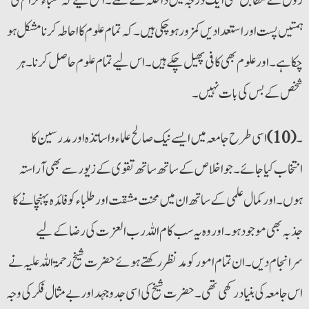
زوق کے مطابق کسی ایک درجہ میں داخلہ لے سکے۔ اس لیے کہ طلباء کرام کی
ہمتیں پست اوراستعدادیں کمزور ہوچکی ہیں۔ کہ تمام علوم کا احاطہ کرنا مشکل ہو
چکا ہے۔ اورعلوم بھی کافی پھیل چکے ہیں۔ اس لیے تمام علوم حاصل کرنا۔ ہر
شخص کے بس کی بات نہیں۔
۔
(10)
اسی طرح جامعہ میں ایسے نیک صالح علماء و اساتذہ اور مدرسین کا
انتخاب کیا جائے۔ جو اخلاص کے ساتھ ساتھ تقوی کے زیور سے بھی آراستہ
ہوں۔ اورکمال علمی کے ساتھ ان میں محنت مشقت اورطلباء کو فائدہ پہنچانے کا
جذبہ بھی موجود ہو۔ اوروہ یہ سب کام اللہ رب العزت کی رضا کے لیے
سرانجام دیں۔ ان تمام امورکو مد نظر رکھتے ہوئے حضرت شیخ رحمۃ اللہ علیہ نے
اس جامعہ کی بنیاد رکھی تھی۔ حضرت شیخ کی اسی جدوجہد اور بے مثال فکر کی وجہ