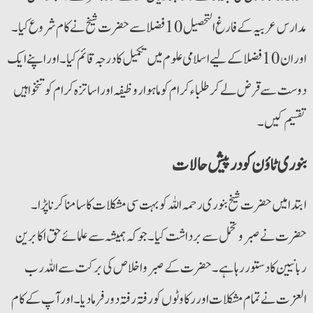
مدارس عربیہ کے فارغ التحصیل 10 فضلا سے حضرت شیخ نے کام شروع کیا۔
اوران 10 فضلا کے لیے اسلامی علوم میں تکمیل کا درجہ قائم کیا۔ اور اپنے ایک
دوست سے قرض لے کر طلباء کرام کوماہواروظیفہ اوراساتزہ کرام کو تنخواہیں
تقسیم کیں۔
بنوری ٹاؤن کو درپیش حالات
ابتدا میں حضرت شیخ بنوری رحمہ اللہ کو بہت سی مشکلات کا سامنا کرنا پڑا۔
حضرت نے صبر وتحمل سے برداشت کیا۔ جو کہ ہمیشہ سے علمائے حق اکابرین
ربانیین کا دستوررہا ہے۔ حضرت کے صبرو اخلاص کی برکت سے اللہ رب
العزت نے تمام مشکلات اور رکاوٹوں کو رفتہ رفتہ دورفرما دیا۔ اورآپ کے کام