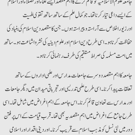
جامعہ علوم الاسلامیہ کو قائم کرنے کا اہم مقصد ایسے علماء اورفضلاء اور اسلام
کے ایسے داعی تیار کرنا تھا۔ جو کمال علم کے ساتھ ساتھ تقوی للہیت
اورزیوراخلاص سے آراستہ و پیراستہ ہوں۔ جن کا مقصد دین اسلام کی بنیاد کی
حفاظت کرنا ہو۔ اسی طرح دین اسلام اورعلوم دینیہ کی نشرواشاعت ہو۔ ساتھ
میں امت مسلمہ کی صراط مستقیم کی طرف رہنمائی کرنا ہو۔
تعلقات پیدا کرنا۔ اسی طرح علمی تدریسی اورتجرباتی میدان میں دیگرجامعات
اورمدارس سے تعاون قائم کرنا۔ اس جامعہ کے اہم اغراض میں شامل تھا۔ اسی
طرح جامع کے اغراض میں اہم مقصد یہ بھی تھا۔ قرب قیامت کے اس پرفتن
دور میں نئی نسل کو مذہب اسلام سے قریب کرنا۔ اور دینی اقداراوراسلامی