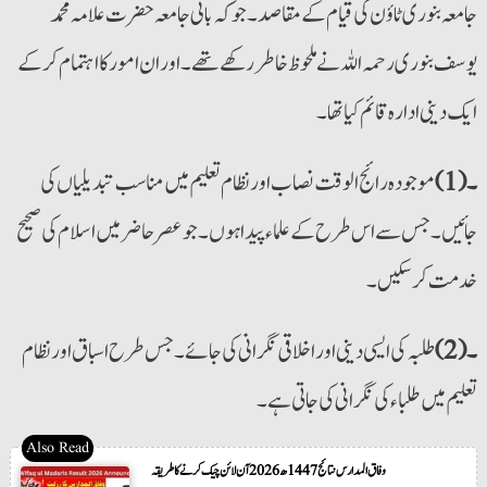
جامعہ بنوری ٹاؤن کی قیام کے مقاصد۔ جو کہ بانی جامعہ حضرت علامہ محمد
یوسف بنوری رحمہ اللہ نے ملحوظ خاطررکھے تھے۔ اور ان امورکا اہتمام کرکے
ایک دینی ادارہ قائم کیا تھا۔
۔(1)
موجودہ رائج الوقت نصاب اور نظام تعلیم میں مناسب تبدیلیاں کی
جائیں۔ جس سے اس طرح کے علماء پیدا ہوں۔ جو عصرحاضر میں اسلام کی صحیح
خدمت کرسکیں۔
۔(2)
طلبہ کی ایسی دینی اوراخلاقی نگرانی کی جائے۔ جس طرح اسباق اورنظام
تعلیم میں طلباء کی نگرانی کی جاتی ہے۔
وفاق المدارس نتائج 1447ھ 2026 آن لائن چیک کرنے کا طریقہ