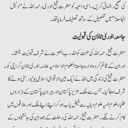
کی صحیح رہنمائی کریں۔ اسی داعیہ کو حضرت شیخ بنوری رحمہ اللہ نے “دلیل
الجامعۃ” میں تفصیل کے ساتھ تصنیف فرمایا تھا۔
جامعہ بنوری ٹاؤن کی قبولیت
حضرت شیخ رحمہ اللہ کی محنت کو اللہ رب العزت نے شرف قبولیت بخشا۔
اوران کے قائم کردہ ادارہ جامعۃ العلوم الاسلامیہ علامہ بنوری ٹاؤن کراچی کو۔
حضرت شیخ کی زندگی میں اللہ نے ایک بین الاقوامی اسلامی یونیورسٹی ہونے کا
شرف عطا کیا۔ جس سے ملک عزیز پاکستان اور بیرون پاکستان کے ہزاروں
طلباء علوم الہیہ علوم دینیہ سے فیض یاب ہو کراپنے اپنے ملک اورعلاقوں میں
کام کرنے لگے۔ حضرت شیخ رحمہ اللہ کی رحلت کے بعد ان کی جانشینوں کے