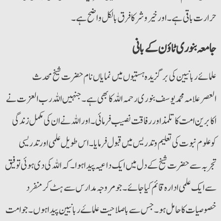
حرارت باقی ہے۔ اور خیروشرکا فرق بالکل واضح ہے۔
جامعہ بنوری ٹاؤن کے بانی
علمائے ربانیین کی برگزیدہ ہستیوں میں نمایاں نام حضرت شیخ محدث
العصرعلامہ محمد یوسف بنوری رحمہ اللہ کا بھی ہے۔ جنہیں اللہ رب العزت نے
اکابرین امت کا تلمذ اور رفاقت نصیب فرمائی۔ اوراللہ نے ان کی مکمل زندگی
کوعلوم نبوت کی تعلیم وتدریس میں قبول فرمایا۔ اس طویل علمی اورتدریسی
تجربہ سے حضرت شیخ کے دل میں ایک داعیہ پیدا ہوا۔ کہ اللہ کی دی ہوئی توفیق
سے ایک علمی ادارہ قائم کیا جائے۔ جومروجہ مدارس سے ہٹ کر منفرد
خصوصیات کا حامل ہو۔ جس سے باصلاحیت علماۓ ربانیین پیدا ہوں۔ جوامت