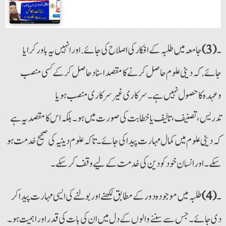
۔
(3)
جامعہ میں طلبہ کے افکار کی اصلاح کی جائے. اور انہیں یہ باور کرایا
جائے. کہ دینی علوم حاصل کرنے کا مقصد اسناد حاصل کرکے کسی منصب
وعہدہ کا حصول نہیں ہے۔ سرکاری غیر سرکاری منصب ہو یا
تدریس،تصنیف،تالیف یا خطابت کی صورت میں ہو۔ بلکہ اس کا مقصد یہ ہے
کہ دینی علوم میں کمال مہارت پیدا کی جائے۔ تاکہ علوم دینیہ کی صحیح خدمت ہو
سکے۔ اور انسان خود کو دین کی خدمت کے لیے وقف کر سکے۔
۔
(4)
طلبہ میں موجودہ دور کے مطابق لکھنے اور بولنے کی ایسی مہارت پیدا کر
دی جائے۔ جس سے سننے والوں کے دل میں ان کی بات کی قدر اور اہمیت ہو۔