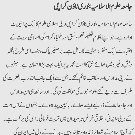
جامعہ علوم الاسلامیہ بنوری ٹاؤن کراچی
جامعہ علوم الاسلامیہ بنوری ٹاؤن کراچی دینی اسلامی علوم کا ایک پرائیویٹ
ادارہ ہے۔ جو اپنے نظام تعلیم نظم و نسق اور طلباء کرام کی اصلاحی تربیت کے
اعتبار سے ایک منفرد حیثیت کا حامل ہے۔ برصغیر پاک و ہند۔ اسی طرح بنگلہ
دیش وغیرہ میں علمائے حق کا امت محمدیہ پرایک بہت بڑا احسان ہے۔ جنہوں
نے دینی مدارس اورمکاتب قائم کئے۔ جن سے ایک جانب اللہ رب العزت کی
طرف سے دیے گئے علوم نبویہ کی حفاظت کی گئ۔ اور ساتھ ہی ان مدارس
اورجامعات کے ذریعے ایسے علمائے ربانیین پیدا ہوئے۔ جنہوں نے اس امت
کے دینی،ایمانی،اخلاقی غرض ہر میدان میں تربیت فرمائی۔ اسی کی برکت ہے۔
کہ آج اسلام کے شعائرزندہ اورتابندہ ہیں۔ ہرایک کے دل میں ایمان کی