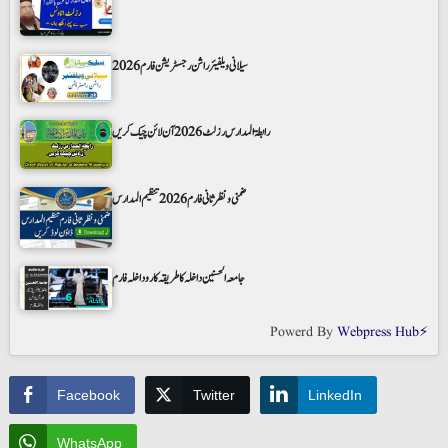
سیلانی ویلفیئر راشن رجسٹریشن فارم 2026
رابطۃ المدارس رزلٹ 2026 آن لائن چیک کریں
ضمنی و نظر ثانی فارم 2026 تنظیم المدارس
جامعہ الحسنین داخلہ کا طریقہ کار و داخلہ فارم
Powerd By
Webpress Hub⚡
Facebook
Twitter
LinkedIn
WhatsApp