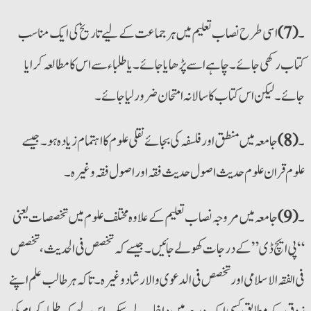
۔
(7)
اسی طرح نصاب تعلیم میں ہرجماعت کے لیے تاریخ کی ایک مناسب
کتاب رکھی جائے۔ چاہے اسے پڑھایا جائے۔ یا طلباء سے اس کا مطالعہ کرایا
جائے۔ لیکن اس کتاب کا سالانہ امتحان ضرور لیا جائے۔
۔
(8)
جامعہ میں منطق اورفلسفہ کی بجائے نقلی علوم کا اہتمام زیادہ ہو۔ جیسے
علوم قران علوم حدیث اصول حدیث فقہ اوراصول فقہ وغیرہ۔
۔
(9)
جامعہ میں مروجہ نصاب تعلیم کے علاوہ مختلف علوم میں تخصصات یعنی
“پی ایچ ڈی” کے درجات کھولے جائیں۔ جیسے کہ تخصص فی الحدیث، تخصص
فی الفقہ الاسلامی اورتخصص فی الدعوی والارشاد وغیرہ۔ تاکہ ہر طالب علم اپنے