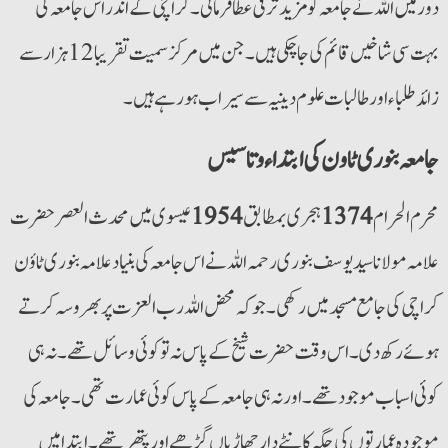
دورمیں اللہ نے جامعہ کو مزید ترقی عطا فرمائی۔ کراچی کےاندر اس جامعہ کی
بہت سی شاخیں قائم کی جاچکی ہیں۔ جن میں مرکزسمیت تقریبا 12 ہزار سے
زائد طلباء اور طالبات علوم دینیہ سے سیراب ہو رہے ہیں۔
جامعہ بنوری ٹاون کی ابتداء و تاسیس
محرم الحرام
1374
ہجری بمطابق
1954
عیسوی میں محدث العصر حضرت
علامہ مولانا سید یوسف بنوری رحمہ اللہ نے اس جامعہ کی بنیاد علامہ بنوری ٹاؤن
کراچی کی جامع مسجد میں رکھی۔ جو کہ محض اللہ رب العزت پر بھروسہ کرتے
ہوئے رکھ دی۔ اس وقت حضرت شیخ کے پاس نہ تو کوئی وسائل تھے۔ نہ ہی
کوئی اسباب موجود تھے۔ اورنہ ہی جامعہ کے پاس کوئی عمارت تھی۔ جامعہ کی
موجودہ عمارتوں کی جگہ کانٹے دار جھاڑیاں گڑھے اور پتھر تھے۔ ابتدا میں