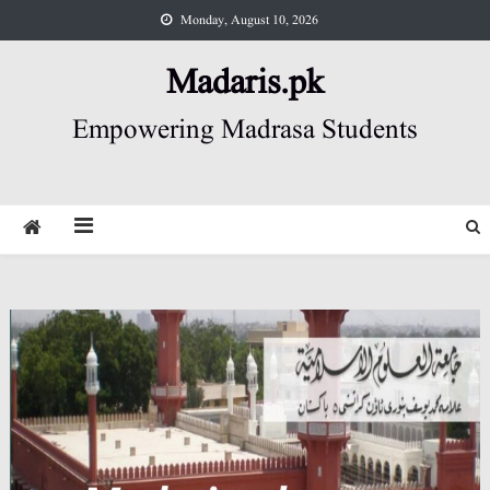
Skip
Monday, August 10, 2026
to
content
Madaris.pk
Empowering Madrasa Students