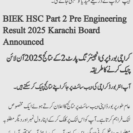
ایپ گروپ کے ذریعے میڈیا کو بھیجی جائے گی۔
BIEK HSC Part 2 Pre Engineering
Result 2025 Karachi Board
Announced
کراچی بورڈ پری انجینئرنگ پارٹ 2کے نتائج 2025 آن لائن
چیک کرنے کا طریقہ
آپ انٹربورڈ کراچی کی ویب سائٹ پر جا کر اپنے نتائج چیک کر سکتے ہیں۔
عام طور پر بورڈ اپنی ویب سائٹ پر نتائج کا اعلان کرتے ہوئے ایک مخصوص
لنک فراہم کرتا ہے۔ آپ کو اس لنک پر کلک کر کے اپنا رول نمبر اور دیگر مطلوبہ