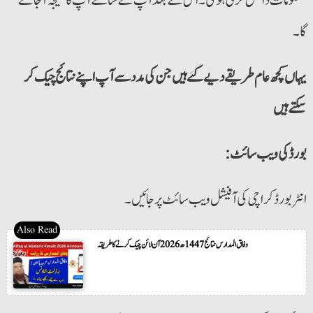
معلومات داخل کرنی ہوگی۔ اس کے بعد آپ کے سامنے آپ کا نتیجہ آ جائے
گا۔
یہاں کچھ عام طریقے دیے گئے ہیں جن کی مدد سے آپ اپنے نتائج چیک کر
سکتے ہیں
:بورڈ کی ویب سائٹ
انٹربورڈ کراچی کی آفیشل ویب سائٹ پر جائیں۔
وفاق المدارس نتائج 1447ھ 2026 آن لائن چیک کرنے کا طریقہ