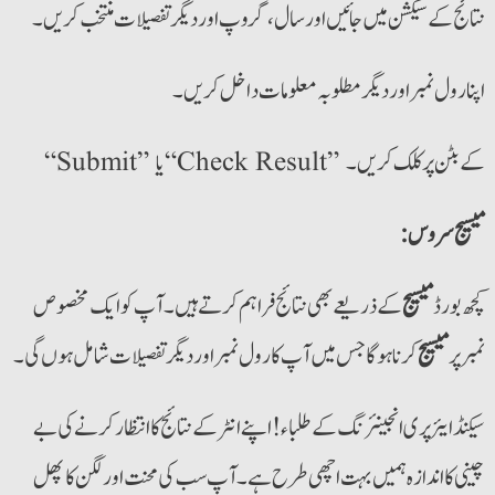
نتائج کے سیکشن میں جائیں اور سال، گروپ اور دیگر تفصیلات منتخب کریں۔
اپنا رول نمبر اور دیگر مطلوبہ معلومات داخل کریں۔
“Submit” یا “Check Result” کے بٹن پر کلک کریں۔
:میسیج سروس
کچھ بورڈ
میسیج
کے ذریعے بھی نتائج فراہم کرتے ہیں۔ آپ کو ایک مخصوص
نمبر پر
میسیج
کرنا ہوگا جس میں آپ کا رول نمبر اور دیگر تفصیلات شامل ہوں گی۔
سیکنڈ ایئر پری انجینئرنگ کے طلباء! اپنے انٹر کے نتائج کا انتظار کرنے کی بے
چینی کا اندازہ ہمیں بہت اچھی طرح ہے۔ آپ سب کی محنت اور لگن کا پھل