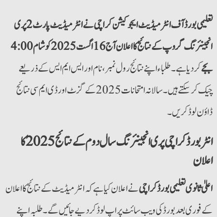
تعلیمی بورڈ آف انٹرمیڈیٹ ایجوکیشن کراچی نے انٹرمیڈیٹ پارٹ 2 پری
انجینئرنگ گروپ کے نتائج کا اعلان آج 16 اگست 2025 کو شام 4:00
بجے
کر دیا ہے۔ طلباء اپنے نتائج رول نمبر، نام اور ایس ایم ایس کے ذریعے
چیک کر سکتے ہیں۔ سالانہ امتحانات 2025 کے گزٹ اور ڈی ایم سی نتائج
ڈاؤن لوڈ کریں۔
انٹربورڈ کراچی پری انجینئرنگ سال دوم کے نتائج 2025 کا
اعلان
اعلیٰ ثانوی تعلیمی بورڈ کراچی
نے اعلان کیا ہے کہ انٹرمیڈیٹ کے نتائج کا اعلان
کے فوری بعد بورڈ کی ویب سائٹ پر اپ لوڈ کر دیے جائیں گے۔ طلبہ اپنے