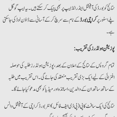
نتائج کو بورڈ کی آفیشل اینڈرائڈ ایپ پر بھی چیک کر سکتے ہیں۔ یہ ایپ گوگل
پلے اسٹور پر
کراچی بورڈ
کے نام سے سرچ کر کے آسانی سے ڈاؤن لوڈ کی جا سکتی
ہے۔
:پوزیشن ہولڈرز کی تقریب
تمام گروپس کے نتائج کے اعلان کے بعد، پوزیشن ہولڈرز طلبہ کی حوصلہ
افزائی کے لیے ایک بڑی تقریب منعقد کی جائے گی۔ اس تقریب میں طلبہ
کے ساتھ ساتھ ان کے والدین، اساتذہ اور میڈیا کو بھی مدعو کیا جائے گا۔
نتائج کی ایک سافٹ کاپی (پی ڈی ایف فائل) انٹربورڈ کراچی کے آفیشل واٹس