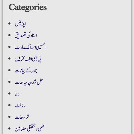
Categories
اپڈیٹس
اسناد کی تصدیق
الحسینی اسلامک مارٹ
پی ڈی ایف کتابیں
جمعہ کے بیانات
حل شدہ پرچہ جات
دعا
رزلٹ
شروحات
علمی و تحقیقی مضامین