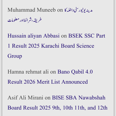
مدینہ یونیورسٹی داخلہ کا
on
Muhammad Muneeb
طریقہ،شرائط اور معلومات
Hussain aliyan Abbasi
on
BSEK SSC Part
1 Result 2025 Karachi Board Science
Group
Hamna rehmat ali
on
Bano Qabil 4.0
Result 2026 Merit List Announced
Asif Ali Mirani
on
BISE SBA Nawabshah
Board Result 2025 9th, 10th 11th, and 12th