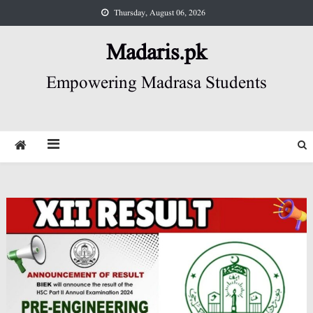
Skip
Thursday, August 06, 2026
to
content
Madaris.pk
Empowering Madrasa Students