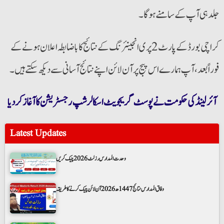
جلد ہی آپ کے سامنے ہوگا۔
کراچی بورڈ کے پارٹ 2 پری انجینئرنگ کے نتائج کا باضابطہ اعلان ہونے کے
فوراً بعد، آپ ہمارے اس پیج پر آن لائن اپنے نتائج آسانی سے دیکھ سکتے ہیں۔
آئرلینڈ کی حکومت نے پوسٹ گریجویٹ اسکالرشپ رجسٹریشن کا آغاز کر دیا
Latest Updates
وحدت المدارس رزلٹ 2026 چیک کریں
وفاق المدارس نتائج 1447ھ 2026 آن لائن چیک کرنے کا طریقہ