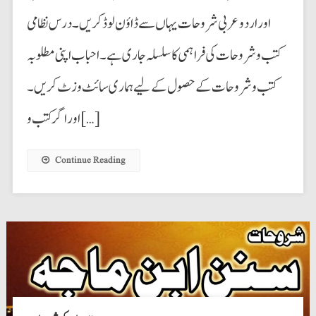
اوراردوعربی شروحات یہاں سے ڈاؤن لوڈ کریں۔ درس نظامی
کتب وشروحات کی فراہمی کا سلسلہ جاری ہے۔ احباب اپنی مطلوبہ
کتب وشروحات کے حصول کے لیے ہماری سائٹ وزٹ کریں۔
اور اگر کتب و […]
Continue Reading