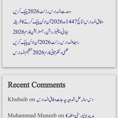
وحدت المدارس رزلٹ 2026 چیک کریں
وفاق المدارس نتائج 1447ھ 2026 آن لائن چیک کرنے کا طریقہ
سیلانی ویلفیئر راشن رجسٹریشن فارم 2026
رابطۃ المدارس رزلٹ 2026 آن لائن چیک کریں
ضمنی و نظر ثانی فارم 2026 تنظیم المدارس
Recent Comments
دس سالہ حل شدہ پرچہ جات وفاق المدارس
on
Khubaib
مدینہ یونیورسٹی داخلہ کا
on
Muhammad Muneeb