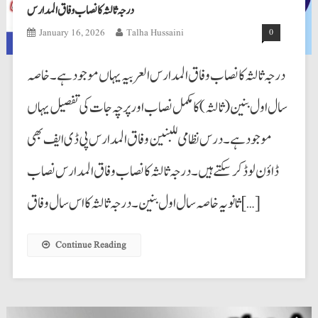
درجہ ثالثہ کا نصاب وفاق المدارس
January 16, 2026
Talha Hussaini
0
درجہ ثالثہ کا نصاب وفاق المدارس العربیہ یہاں موجود ہے۔ خاصہ
سال اول بنین(ثالثہ)کا مکمل نصاب اور پرچہ جات کی تفصیل یہاں
موجود ہے۔ درس نظامی للبنین وفاق المدارس پی ڈی ایف بھی
ڈاؤن لوڈ کرسکتے ہیں۔ درجہ ثالثہ کا نصاب وفاق المدارس نصاب
ثانویہ خاصہ سال اول بنین۔ درجہ ثالثہ کا اس سال وفاق […]
Continue Reading