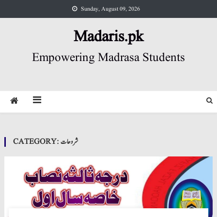
Skip
Sunday, August 09, 2026
to
content
Madaris.pk
Empowering Madrasa Students
شروحات
CATEGORY: