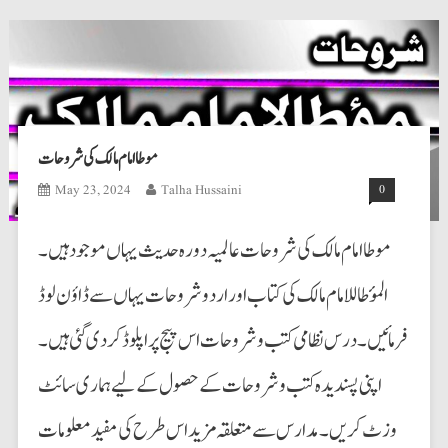
موطا امام مالک کی شروحات
May 23, 2024
Talha Hussaini
0
موطا امام مالک کی شروحات عالمیہ دورہ حدیث یہاں موجود ہیں۔
المؤطا للامام مالک کی کتاب اور اردو شروحات یہاں سے ڈاؤن لوڈ
فرمائیں۔ درس نظامی کتب وشروحات اس پیج پراپلوڈ کردی گئی ہیں۔
اپنی پسندیدہ کتب وشروحات کے حصول کے لیے ہماری سائٹ
وزٹ کریں۔ مدارس سے متعلقہ مزید اس طرح کی مفید معلومات