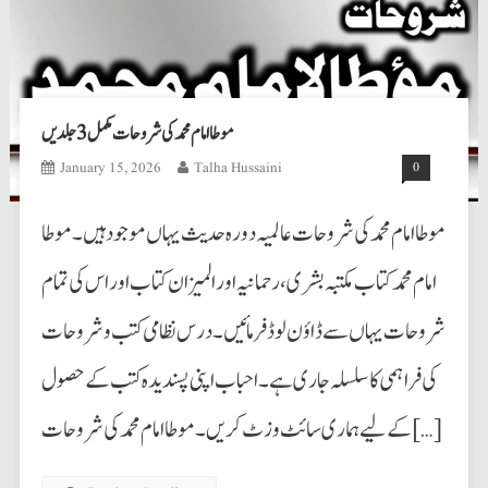
موطا امام محمد کی شروحات مکمل 3 جلدیں
January 15, 2026
Talha Hussaini
0
موطا امام محمد کی شروحات عالمیہ دورہ حدیث یہاں موجود ہیں۔ موطا
امام محمد کتاب مکتبہ بشری،رحمانیہ اورالمیزان کتاب اوراس کی تمام
شروحات یہاں سے ڈاؤن لوڈ فرمائیں۔ درس نظامی کتب وشروحات
کی فراہمی کا سلسلہ جاری ہے۔ احباب اپنی پسندیدہ کتب کے حصول
کے لیے ہماری سائٹ وزٹ کریں۔ موطا امام محمد کی شروحات […]