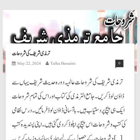
ترمذی شریف کی شروحات
May 22, 2024
Talha Hussaini
0
ترمذی شریف کی شروحات عالمیہ دورہ حدیث شریف یہاں سے
ڈاؤن لوڈ کریں۔ جامع الترمذی کی کتاب اور اس کی تمام شروحات
ایک ہی پیج پردستیاب ہیں۔ با آسانی ڈاؤن لوڈ فرمائیں۔ درس نظامی
کی کتب وشروحات اس پیج پراپلوڈ کردی گئی ہیں۔ اپنی پسندیدہ کتب
وشروحات کے حصول کے لیے ہماری سائٹ وزٹ کریں۔ […]