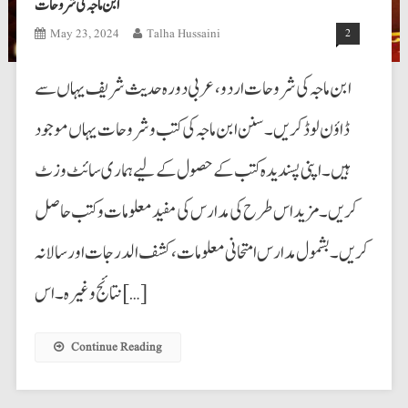
ابن ماجہ کی شروحات
May 23, 2024
Talha Hussaini
2
ابن ماجہ کی شروحات اردو،عربی دورہ حدیث شریف یہاں سے
ڈاؤن لوڈ کریں۔ سنن ابن ماجہ کی کتب وشروحات یہاں موجود
ہیں۔ اپنی پسندیدہ کتب کے حصول کے لیے ہماری سائٹ وزٹ
کریں۔ مزید اس طرح کی مدارس کی مفید معلومات و کتب حاصل
کریں۔ بشمول مدارس امتحانی معلومات،کشف الدرجات اور سالانہ
نتائج وغیرہ۔ اس […]
Continue Reading