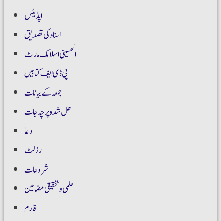
اپڈیٹس
اسناد کی تصدیق
الحسینی اسلامک مارٹ
پی ڈی ایف کتابیں
جمعہ کے بیانات
حل شدہ پرچہ جات
دعا
رزلٹ
شروحات
علمی و تحقیقی مضامین
فارم