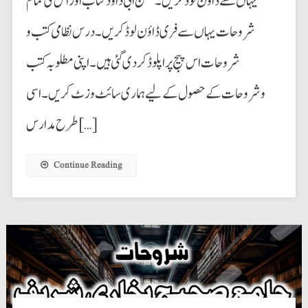
یہاں سے ڈاؤن لوڈ کریں۔ سنن ابی داؤد کتاب اور اس کی تمام
شروحات یہاں سے فری ڈاؤن لوڈ کریں۔ درس نظامی کتب و
شروحات اس پیج پراپلوڈ کردی گئی ہیں۔ اپنی مطلوبہ کتب
وشروحات کےحصول کے لیے ہماری سائٹ وزٹ کریں۔ اسی
طرح مدارس […]
Continue Reading