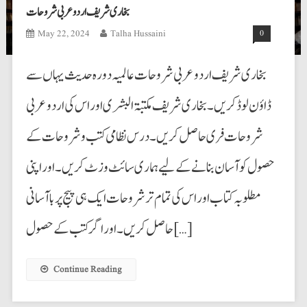
بخاری شریف اردو عربی شروحات
May 22, 2024
Talha Hussaini
0
بخاری شریف اردو عربی شروحات عالمیہ دورہ حدیث یہاں سے
ڈاؤن لوڈ کریں۔ بخاری شریف مکتبۃ البشری اوراس کی اردوعربی
شروحات فری حاصل کریں۔ درس نظامی کتب وشروحات کے
حصول کو آسان بنانے کے لیے ہماری سائٹ وزٹ کریں۔ اوراپنی
مطلوبہ کتاب اوراس کی تمام ترشروحات ایک ہی پیج پرباآسانی
حاصل کریں۔ اوراگرکتب کے حصول […]
Continue Reading