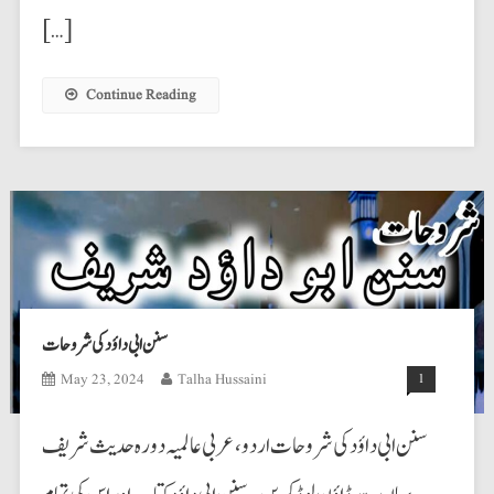
[…]
Continue Reading
سنن ابی داؤد کی شروحات
May 23, 2024
Talha Hussaini
1
سنن ابی داؤد کی شروحات اردو،عربی عالمیہ دورہ حدیث شریف