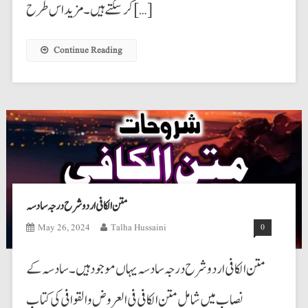
کرسکتے ہیں۔ مزید اس طرح […]
Continue Reading
متن الکافی اردو شرح درجہ سادسہ
May 26, 2024
Talha Hussaini
0
متن الکافی اردو شرح درجہ سادسہ یہاں موجود ہیں۔ سادسہ کے
نصاب میں شامل متن الکافی فی العروض والقوافی کی کتاب