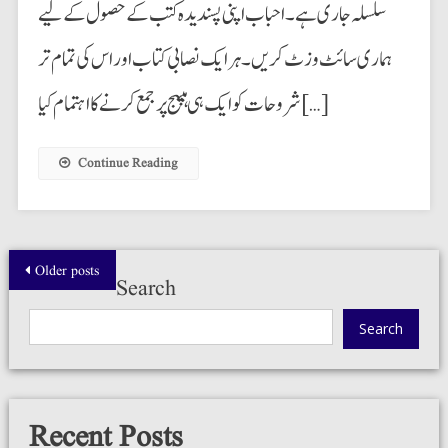
سلسلہ جاری ہے۔ احباب اپنی پسندیدہ کتب کے حصول کے لیے
ہماری سائٹ وزٹ کریں۔ ہر ایک نصابی کتاب اوراس کی تمام تر
شروحات کو ایک ہی ہپیج پر جمع کرنے کااہتمام کیا […]
Continue Reading
Posts
Older posts
Search
navigation
Search
Recent Posts