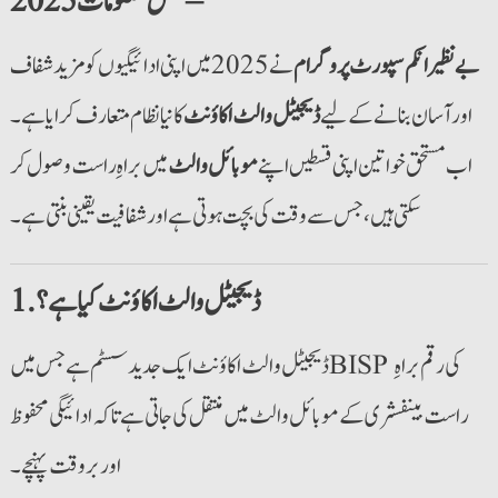
– مکمل معلومات 2025
بے نظیر انکم سپورٹ پروگرام
نے 2025 میں اپنی ادائیگیوں کو مزید شفاف
اور آسان بنانے کے لیے
ڈیجیٹل والٹ اکاؤنٹ
کا نیا نظام متعارف کرایا ہے۔
اب مستحق خواتین اپنی قسطیں اپنے
موبائل والٹ
میں براہِ راست وصول کر
سکتی ہیں، جس سے وقت کی بچت ہوتی ہے اور شفافیت یقینی بنتی ہے۔
1. ڈیجیٹل والٹ اکاؤنٹ کیا ہے؟
ڈیجیٹل والٹ اکاؤنٹ ایک جدید سسٹم ہے جس میں BISP کی رقم براہِ
راست بینفشری کے موبائل والٹ میں منتقل کی جاتی ہے تاکہ ادائیگی محفوظ
اور بروقت پہنچے۔