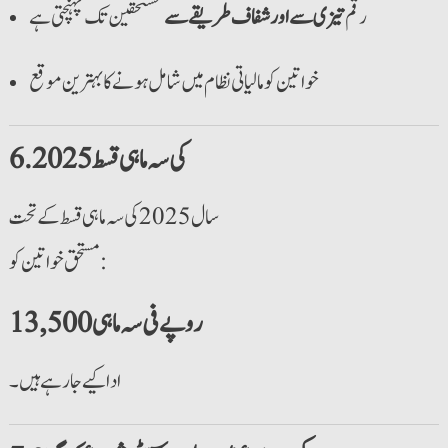
رقم
تیزی سے اور شفاف طریقے سے
مستحقین تک پہنچتی ہے
خواتین کو مالیاتی نظام میں شامل ہونے کا بہترین موقع
6. 2025 کی سہ ماہی قسط
سال 2025 کی سہ ماہی قسط کے تحت
مستحق خواتین کو:
13,500 روپے فی سہ ماہی
ادا کیے جا رہے ہیں۔