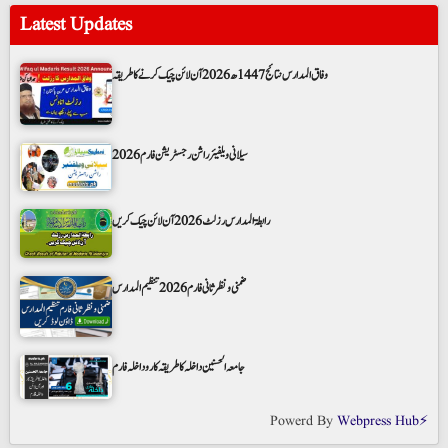
Latest Updates
وفاق المدارس نتائج 1447ھ 2026 آن لائن چیک کرنے کا طریقہ
سیلانی ویلفیئر راشن رجسٹریشن فارم 2026
رابطۃ المدارس رزلٹ 2026 آن لائن چیک کریں
ضمنی و نظر ثانی فارم 2026 تنظیم المدارس
جامعہ الحسنین داخلہ کا طریقہ کار و داخلہ فارم
Powerd By
Webpress Hub⚡