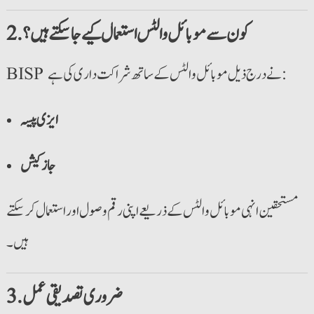
2. کون سے موبائل والٹس استعمال کیے جا سکتے ہیں؟
BISP نے درج ذیل موبائل والٹس کے ساتھ شراکت داری کی ہے:
ایزی پیسہ
جاز کیش
مستحقین انہی موبائل والٹس کے ذریعے اپنی رقم وصول اور استعمال کر سکتے
ہیں۔
3. ضروری تصدیقی عمل