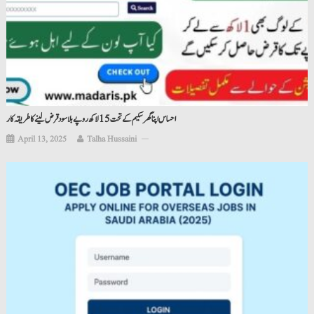
احساس اپنا گھر سکیم کے تحت 15 لاکھ روپے بلا سود قرض لینے کا طریقہ کار
April 13, 2025
Talha Hussaini