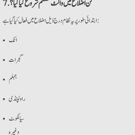
7. کن اضلاع میں والٹ سسٹم شروع کیا گیا؟
ابتدائی طور پر یہ نظام درج ذیل اضلاع میں فعال کیا گیا ہے:
اٹک
گجرات
جہلم
راولپنڈی
سیالکوٹ
وغیرہ