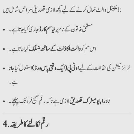
ڈیجیٹل والٹ فعال کرنے کے لیے کچھ لازمی تصدیقی مراحل شامل ہیں:
مستحق خاتون کے نام پر
نیا سم کارڈ
جاری کیا جاتا ہے۔
اس سم کو
والٹ اکاؤنٹ کے ساتھ منسلک
کیا جاتا ہے۔
ٹرانزیکشن کی حفاظت کے لیے
او ٹی پی (ایک وقتی پاس ورڈ)
استعمال کیا جاتا
ہے۔
نادرا بایومیٹرک تصدیق
لازمی ہے تاکہ رقم صحیح فرد تک پہنچے۔
4. رقم نکالنے کا طریقہ