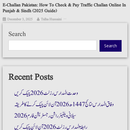
E-Challan Pakistan: How To Check & Pay Traffic Challan Online In
Punjab & Sindh (2025 Guide)
December 3, 2025
Talha Hussaini
Search
Search
Recent Posts
وحدت المدارس رزلٹ 2026 چیک کریں
وفاق المدارس نتائج 1447ھ 2026 آن لائن چیک کرنے کا طریقہ
سیلانی ویلفیئر راشن رجسٹریشن فارم 2026
رابطۃ المدارس رزلٹ 2026 آن لائن چیک کریں