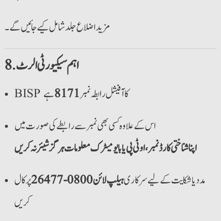
مزید اضلاع جلد شامل کیے جائیں گے۔
8. اہم سیکیورٹی الرٹ
ہے
8171
BISP کا آفیشل رابطہ نمبر
اس کے علاوہ کسی بھی نمبر سے رابطے کی صورت میں
اپنا شناختی کارڈ نمبر، او ٹی پی یا بایومیٹرک معلومات ہرگز شیئر نہ کریں
مدد یا شکایت کے لیے سرکاری
ہیلپ لائن 0800-26477
پر کال
کریں