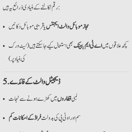
رقم نکالنے کے بنیادی ذرائع یہ ہیں:
مجاز موبائل والٹ ایجنٹس
یا قریبی موبائل دکانیں
کچھ علاقوں میں
اے ٹی ایم
یا
بینک
بھی استعمال کیے جا سکتے ہیں (نیٹ ورک
کی بنیاد پر)
5. ڈیجیٹل والٹ کے فائدے
لمبی
قطاروں
میں کھڑے ہونے سے نجات
سم اور او ٹی پی کی بدولت
فراڈ کے امکانات کم