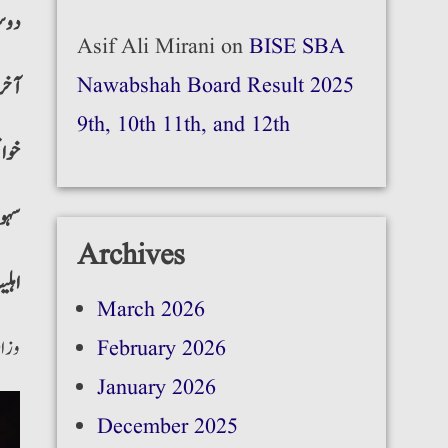
دوس
Asif Ali Mirani
on
BISE SBA
آخر
Nawabshah Board Result 2025
9th, 10th 11th, and 12th
خوا
سہو
Archives
اہل
March 2026
وزار
February 2026
January 2026
December 2025