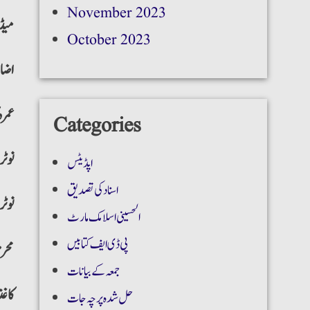
November 2023
میڈ
October 2023
اضاف
عمرہ
Categories
نوٹر
اپڈیٹس
اسناد کی تصدیق
نوٹر
الحسینی اسلامک مارٹ
پی ڈی ایف کتابیں
محرم
جمعہ کے بیانات
:کاغ
حل شدہ پرچہ جات