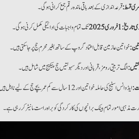
ری قسط:
قرعہ اندازی کے بعد باقی ماندہ رقم جمع کرانی ہوگی۔
ی تاریخ:
1 فروری 2025
تک تمام واجبات کی ادائیگی مکمل کرنی ہوگی۔
تین:
خواتین عازمین قابل اعتماد گروپ کے ساتھ بغیر محرم حج پر جا سکتی ہیں۔
لتیں:
الگ تربیتی رومز، قربانی اور دیگر سہولتیں حج پیکیج میں شامل ہیں۔
یت:
ایڈوانس اسٹیج کی حاملہ خواتین اور 12 سال سے کم عمر بچے حج کے لیے نااہل ہیں۔
ت مذہبی امور تمام بینک برانچوں کی کارکردگی کو براہ راست مانیٹر کر رہی ہے۔