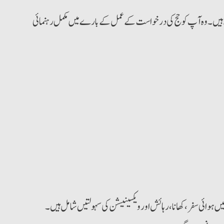
سکتے ہیں۔ وہ آپ کو حج کی درخواست کے عمل کے بارے میں مکمل رہنمائی
ج میں ہوائی سفر، کھانا، رہائش اور ویکسینیشن کی سہولتیں شامل ہیں۔