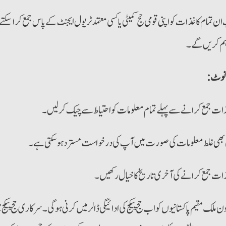
ن تمام کاغذات کو اپنی قومی حج کمیٹی یا کسی معتمد ٹریول ایجنٹ کے پاس جمع کرا 
ہم کریں گے۔
 نوٹ
ات جمع کرانے سے پہلے تمام معلومات کو احتیاط سے چیک کر لیں۔
بھی غلط معلومات کی صورت میں آپ کی درخواست مسترد ہو سکتی ہے۔
ات جمع کرانے کی آخری تاریخ کا خیال رکھیں۔
ن ملک مقیم پاکستانیوں کو اب حج پیکج کی ادائیگی ڈالر میں کرنی ہوگی۔ سرکاری حج پیک