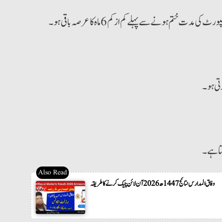
م ہونے سے پہلے کم از کم 6 ماہ کا عرصہ باقی ہو۔
تی ہو۔
تا ہے۔
وفاق المدارس نتائج 1447ھ 2026 آن لائن چیک کرنے کا طریقہ