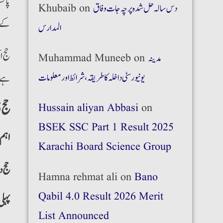
دس سالہ حل شدہ پرچہ جات وفاق
on
Khubaib
کے مطابق ملک کے 5
المدارس
حج ا
مدینہ
on
Muhammad Muneeb
ہے۔ 
یونیورسٹی داخلہ کا طریقہ،شرائط اور معلومات
حج 2025 کی درخواستیں جمع کرانے کا آغاز
Hussain aliyan Abbasi
on
BSEK SSC Part 1 Result 2025
:اہم
Karachi Board Science Group
حج د
Hamna rehmat ali
on
Bano
Qabil 4.0 Result 2026 Merit
پہلی
List Announced