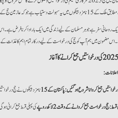
پاکستان میں حج 2025 سرکاری سکیم کی درخواستیں وصول کرنے کا عمل 
1 نامزد بینکوں میں یہ سہولت دستیاب ہے جو کہ عازمین حج کے لیے بہت آسان ہے۔
یک روحانی سفر ہے جو ہر مسلمان کے لیے زندگی میں ایک بار ادا کرنا فرض ہے۔
اس مضمون میں ہم آپ کو حج کی درخواست کے لیے درکار تمام اہم کاغذات کے 
 اعلانات
رخواستیں جمع کروانا شروع ہو گئیں:
پاکستان کے 15
نامزد بینکوں نے حج درخواس
 قسط: حج درخواست جمع کروانے کے وقت 2 لاکھ روپے
کی پہلی قسط جمع کرانی ہوگ