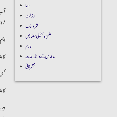
دعا
آپ ا
رزلٹ
فرا
شروحات
علمی و تحقیقی مضامین
:اہم
فارم
کاغذ
مدارس کے داخلہ جات
نظر ثانی
کسی 
کاغذ
بیرو