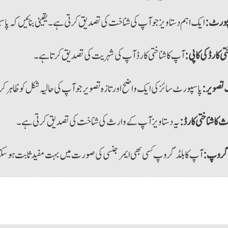
پورٹ:
ایک اہم دستاویز جو آپ کی شناخت کی تصدیق کرتی ہے۔ یقینی بنائیں کہ پاسپورٹ کی مدت خت
تی کارڈ کی کاپی:
آپ کا شناختی کارڈ آپ کی شہریت کی تصدیق کرتا ہے۔
 تصویر:
پاسپورٹ سائز کی ایک واضح اور تازہ تصویر جو آپ کی حالیہ شکل کو ظاہر کر
 کا شناختی کارڈ:
یہ دستاویز آپ کے وارث کی شناخت کی تصدیق کرتی ہے۔
 گروپ:
آپ کا بلڈ گروپ کسی بھی ایمرجنسی کی صورت میں بہت مفید ثابت ہو سک