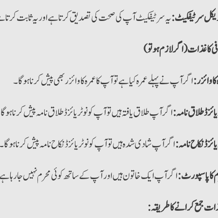
یکل سرٹیفکیٹ:
یہ سرٹیفکیٹ آپ کی صحت کی تصدیق کرتا ہے اور یہ ثابت کرتا ہ
ی کاغذات (اگرلازم ہو تو)
 کا وائزر:
اگر آپ نے پہلے عمرہ کیا ہے تو آپ کا عمرہ کا وائزر بھی پیش کرنا ہو گا۔
یائزڈ طلاق نامہ:
اگر آپ طلاق یافتہ ہیں تو آپ کو نوٹریائزڈ طلاق نامہ پیش کرنا ہو گا
یائزڈ نکاح نامہ:
اگر آپ شادی شدہ ہیں تو آپ کو نوٹریائزڈ نکاح نامہ پیش کرنا ہو گا۔
 کا پاسپورٹ:
اگر آپ ایک خاتون ہیں اور آپ کے ساتھ کوئی محرم نہیں جا رہا ہے تو
ذات جمع کرانے کا طریقہ