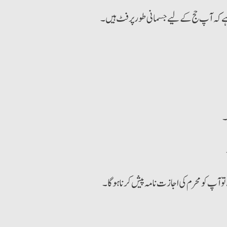
ے کہ آپ حج کے لیے جسمانی طور پر فٹ ہیں۔
۔
 آپ کو محرم کی اجازت نامہ پیش کرنا ہو گا۔