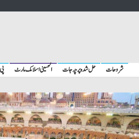
شروحات
حل شدہ پرچہ جات
الحسینی اسلامک مارٹ
پی 